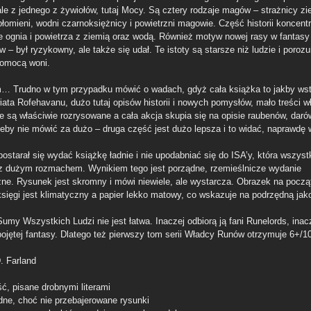
ale z jednego z żywiołów, tutaj Mocy. Są cztery rodzaje magów – strażnicy zi
łomieni, wodni czarnoksiężnicy i powietrzni magowie. Część historii koncentr
e ognia i powietrza z ziemią oraz wodą. Również motyw nowej rasy w fantasy
 – był ryzykowny, ale także się udał. Te istoty są starsze niż ludzie i poroz
pomocą woni.
Trudno w tym przypadku mówić o wadach, gdyż cała książka to jakby wst
iata Rofehavanu, dużo tutaj opisów historii i nowych pomysłów, mało treści w
ie są właściwie rozrysowane a cała akcja skupia się na opisie raubenów, dar
eby nie mówić za dużo – druga część jest dużo lepsza i to widać, naprawdę w
ostarał się wydać książkę ładnie i nie upodabniać się do ISA’y, która wszyst
z dużym rozmachem. Wynikiem tego jest porządne, rzemieślnicze wydanie
zne. Rysunek jest skromny i mówi niewiele, ale wystarcza. Obrazek na począ
księgi jest klimatyczny a papier lekko matowy, co wskazuje na podrzędną jak
my Wszystkich Ludzi nie jest łatwa. Inaczej odbiorą ją fani Runelords, inacz
pojętej fantasy. Dlatego też pierwszy tom serii Władcy Runów otrzymuje 6+/1
. Farland
ść, pisane drobnymi literami
dne, choć nie przebajerowane rysunki