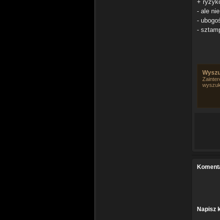
+ ryzyk
- ale ni
- ubogoś
- sztam
Wyszu
Zainter
wyszuk
Koment
Napisz 