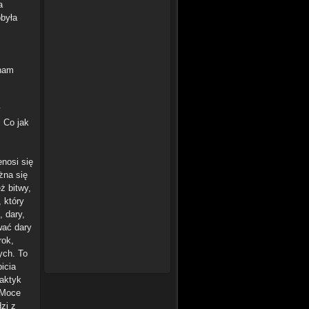
a
obyła
 nam
y
. Co jak
enosi się
żna się
ż bitwy,
 który
 dary,
wać dary
rok,
ych. To
icia
raktyk
 Moce
zi z