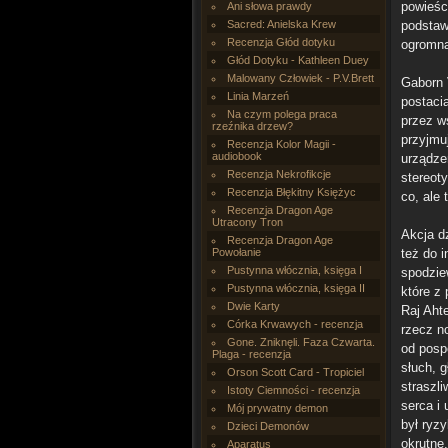
powieśc
Ani słowa prawdy
Sacred: Anielska Krew
podstaw
Recenzja Głód dotyku
ogromną
Głód Dotyku - Kathleen Duey
Malowany Człowiek - P.V.Brett
Gaborn 
Linia Marzeń
postaci
Na czym polega praca
przez w
rzeźnika drzew?
przyjmuj
Recenzja Kolor Magii -
audiobook
urządze
Recenzja Nekrofikcje
stereoty
Recenzja Błękitny Księżyc
co, ale 
Recenzja Dragon Age
Utracony Tron
Akcja d
Recenzja Dragon Age
Powołanie
też do 
Pustynna włócznia, księga I
spodzie
Pustynna włócznia, księga II
które z
Dwie Karty
Raj Aht
Córka Krwawych - recenzja
rzecz n
Gone. Zniknęli. Faza Czwarta.
od pospó
Plaga - recenzja
słuch, g
Orson Scott Card - Tropiciel
straszl
Istoty Ciemności - recenzja
serca i
Mój prywatny demon
był ryz
Dzieci Demonów
okrutne
Aparatus