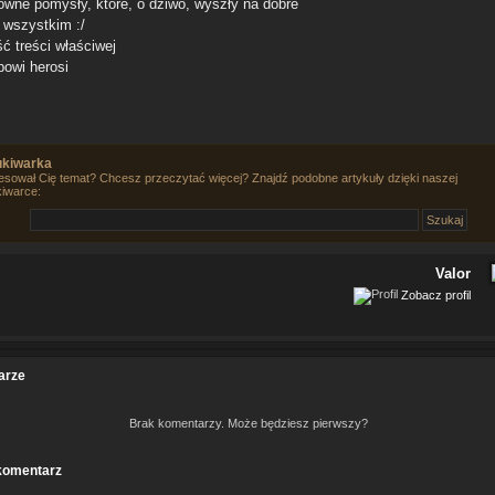
owne pomysły, które, o dziwo, wyszły na dobre
e wszystkim :/
ć treści właściwej
powi herosi
kiwarka
esował Cię temat? Chcesz przeczytać więcej? Znajdź podobne artykuły dzięki naszej
iwarce:
Valor
Zobacz profil
arze
Brak komentarzy. Może będziesz pierwszy?
komentarz