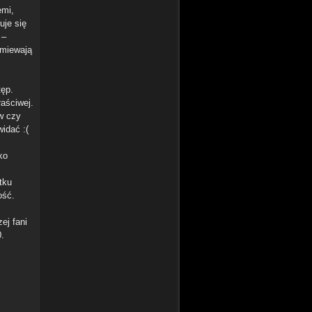
emi,
uje się
 –
umiewają
ęp.
łaściwej.
ów czy
idać :(
ko
tku
ość.
ej fani
0.