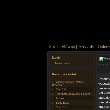
Strona główna
|
Artykuły
|
Galeri
Działy
Pokaż menu
Ostatnia 
Recenzje książek
Rofahev
Władcy Runów - Wilcze
wypowia
Bractwo
raubenó
Allah 2.0
Val Ord
Recenzja Opowiesci z Narnii
spodzie
Achaja
musiał 
Sługa Boży
smutku…
Necrosis