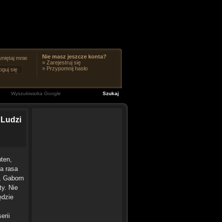
Nie masz jeszcze konta?
miętaj mnie
»
Zarejestruj się
»
Przypomnij hasło
 Ludzi
hten,
a rasa
, Gaborn
ty. Nie
ędzie
erii