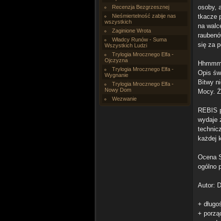
osoby, 
Recenzja Bezgrzesznej
Nieśmiertelność zabije nas
tkacze p
wszystkich
na walc
Zaginione Wrota
raubenów
Władcy Runów - Suma
się za 
Wszystkich Ludzi
Trylogia Mrocznego Elfa -
Ojczyzna
Hhmmm… 
Trylogia Mrocznego Elfa -
Opis św
Wygnanie
Bitwy n
Trylogia Mrocznego Elfa -
Nowy Dom
Mocy. Ż
Wezwanie
REBIS p
wydaje 
technic
każdej 
Ocena Su
ogólno 
Autor: D
+ długo
+ porzą