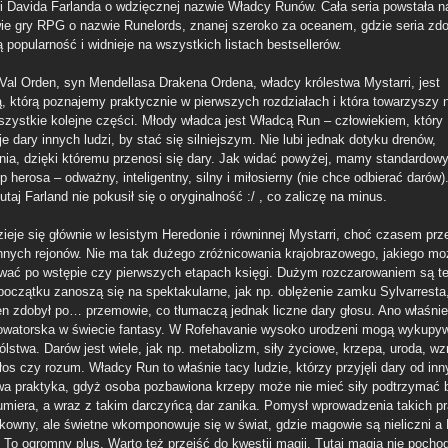
i Davida Farlanda o wdzięcznej nazwie Władcy Runów. Cała seria powstała n
ie gry RPG o nazwie Runelords, znanej szeroko za oceanem, gdzie seria zd
 popularność i widnieje na wszystkich listach bestsellerów.
Val Orden, syn Mendellasa Drakena Ordena, władcy królestwa Mystarri, jest
ą, którą poznajemy praktycznie w pierwszych rozdziałach i która towarzyszy
szystkie kolejne części. Młody władca jest Władcą Run – człowiekiem, który
e dary innych ludzi, by stać się silniejszym. Nie lubi jednak dotyku drenów,
nia, dzięki któremu przenosi się dary. Jak widać powyżej, mamy standardow
p herosa – odważny, inteligentny, silny i miłosierny (nie chce odbierać darów)
tutaj Farland nie pokusił się o oryginalność :/ , co zaliczę na minus.
zieje się głównie w lesistym Heredonie i równinnej Mystarri, choć czasem prz
innych rejonów. Nie ma tak dużego zróżnicowania krajobrazowego, jakiego mo
wać po wstępie czy pierwszych etapach księgi. Dużym rozczarowaniem są te
 początku zanoszą się na spektakularne, jak np. oblężenie zamku Sylvarresta,
en zdobył po… przemowie, co tłumaczą jednak liczne dary głosu. Ano właśnie,
owatorska w świecie fantasy. W Rofehavanie wysoko urodzeni mogą wykupy
lstwa. Darów jest wiele, jak np. metabolizm, siły życiowe, krzepa, uroda, wz
łos czy rozum. Władcy Run to właśnie tacy ludzie, którzy przyjęli dary od inn
iwa praktyka, gdyż osoba pozbawiona krzepy może nie mieć siły podtrzymać b
 umiera, a wraz z takim darczyńcą dar zanika. Pomysł wprowadzenia takich p
ykowny, ale świetne wkomponowuje się w świat, gdzie magowie są nieliczni a
. To ogromny plus. Warto też przejść do kwestii magii. Tutaj magia nie pochod