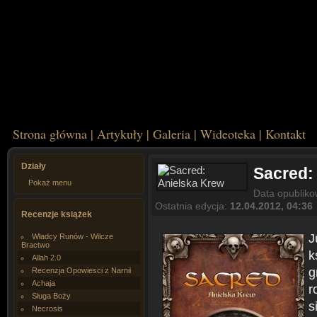
Strona główna
|
Artykuły
|
Galeria
|
Wideoteka
|
Kontakt
Działy
Sacred:
Pokaż menu
Data opublik
Ostatnia edycja:
12.04.2012, 04:36
Recenzje książek
J
Władcy Runów - Wilcze
Bractwo
k
Allah 2.0
g
Recenzja Opowiesci z Narnii
Achaja
r
Sługa Boży
s
Necrosis