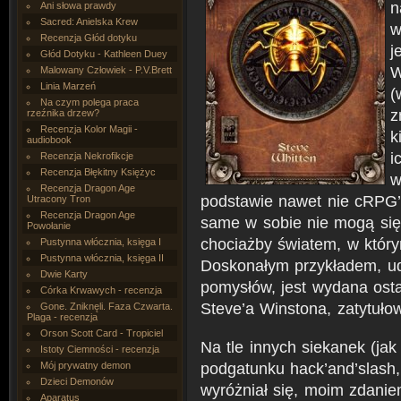
n
Ani słowa prawdy
Sacred: Anielska Krew
w
Recenzja Głód dotyku
j
Głód Dotyku - Kathleen Duey
W
Malowany Człowiek - P.V.Brett
Linia Marzeń
(
Na czym polega praca
z
rzeźnika drzew?
Recenzja Kolor Magii -
k
audiobook
i
Recenzja Nekrofikcje
Recenzja Błękitny Księżyc
w
Recenzja Dragon Age
podstawie nawet nie cRPG’
Utracony Tron
Recenzja Dragon Age
same w sobie nie mogą się 
Powołanie
chociażby światem, w który
Pustynna włócznia, księga I
Pustynna włócznia, księga II
Doskonałym przykładem, u
Dwie Karty
pomysłów, jest wydana osta
Córka Krwawych - recenzja
Steve’a Winstona, zatytuło
Gone. Zniknęli. Faza Czwarta.
Plaga - recenzja
Orson Scott Card - Tropiciel
Na tle innych siekanek (jak
Istoty Ciemności - recenzja
podgatunku hack’and’slash, 
Mój prywatny demon
Dzieci Demonów
wyróżniał się, moim zdaniem
Aparatus