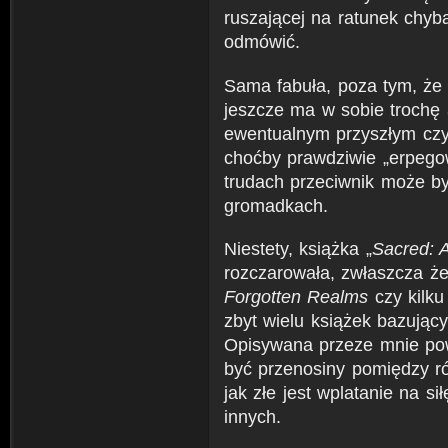
ruszającej na ratunek chyba 
odmówić.
Sama fabuła, poza tym, że j
jeszcze ma w sobie trochę 
ewentualnym przyszłym czy
choćby prawdziwie „erpego
trudach przeciwnik może b
gromadkach.
Niestety, książka „
Sacred: 
rozczarowała, zwłaszcza 
Forgotten Realms
czy kilk
zbyt wielu książek bazując
Opisywana przeze mnie pow
być przenosiny pomiędzy r
jak złe jest wplatanie na 
innych.