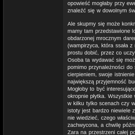
opowieść mogłaby przy ewe
znaleźć się w dowolnym świ
Ale skupmy się może konkre
mamy tam przedstawione lo
obdarzonej mrocznym dare
(wampirzyca, która ssała z 
prostu dobić, przez co uczy
Osoba ta wydawać się może
pomimo przynależności do s
cierpieniem, swoje istnienie
największą przyjemność bud
Mogłoby to być interesujące
okropnie płytka. Wszystkie
w kilku tylko scenach czy
istoty jest bardzo niewiele
nie wiedzieć, czego właściwi
zachwycona, a chwilę późni
Zara na przestrzeni całej p