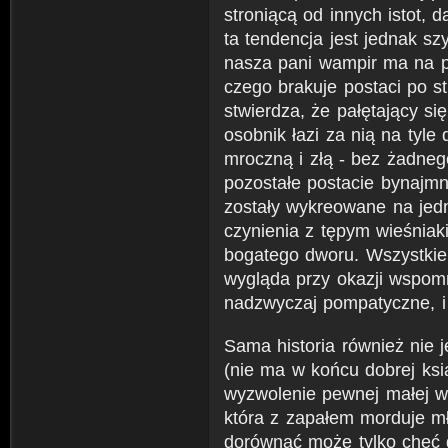
stroniącą od innych istot, 
ta tendencja jest jednak s
nasza pani wampir ma na p
czego brakuje postaci po s
stwierdza, że pałętający si
osobnik łazi za nią na tyl
mroczną i złą - bez żadne
pozostałe postacie bynajmn
zostały wykreowane na jed
czynienia z tępym wieśniak
bogatego dworu. Wszystkie
wygląda przy okazji wspom
nadzwyczaj pompatyczne, i
Sama historia również nie 
(nie ma w końcu dobrej ksią
wyzwolenie pewnej małej wio
która z zapałem morduje m
dorównać może tylko chęć 