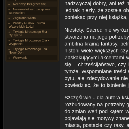
nadzwyczaj dobry, ani też n
Recenzja Bezgrzesznej
jednak niezły, że została 
Nieśmiertelność zabije nas
wszystkich
poniekąd przy niej książka, 
Zaginione Wrota
Władcy Runów - Suma
Wszystkich Ludzi
Niestety, Sacred nie wyróżn
Trylogia Mrocznego Elfa -
Ojczyzna
stworzona na jego potrzeb
Trylogia Mrocznego Elfa -
ambitna kraina fantasy, pe
Wygnanie
Trylogia Mrocznego Elfa -
historii wiele większych cz
Nowy Dom
Zaskakującymi akcentami we
Wezwanie
się… chrześcijaństwo, czy 
tymże. Wspomniane treści s
bytu, ale zdecydowanie ni
powiedzieć, że to istnienie
Szczęśliwie - dla autora ksi
rozbudowany na potrzeby g
do zmian weń pod kątem w
pojawiają się motywy znan
miasta, postacie czy rasy, 