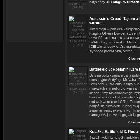
dotyczący
dubbingu w filmach
05.05.2012
(13:49)
Assassin’s Creed: Tajemna k
wkrótce
Już 9 maja w polskich księgarnia
książka Olivera Bowdena z serii 
Powieść Tajemna krucjata opowiad
23.04.2012
La'Ahadzie, asasyńskim Mistrzu 
(20:07)
i XIII wieku. Losy Altaïra przedst
słynnego podróżnika, Marco.
0 kome
Battlefield 3: Rosjanin już w
Dziś na półki księgarń trafia pols
sensacyjnej Andy’ego McNaba i P
Battlefield 3: Rosjanin. Książka ta
motywach słynnej gry o tym samy
18.04.2012
(17:53)
losach Dimy Majakowskiego, był
który wraca do służby w siłach s
pod wpływem presji GRU. Zleceni
podjąć się niezwykle trudnej misj
zupełnie nieoczekiwany wymknie s
samego Majakowskiego, jak i je
0 kome
Książka Battlefield 3: Rosjan
Już 18 kwietnia na półki polskich 