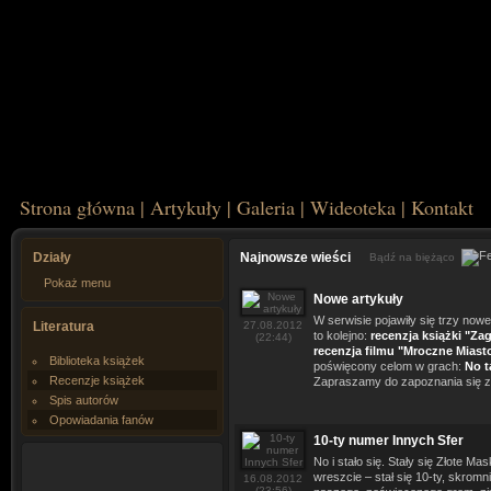
Strona główna
|
Artykuły
|
Galeria
|
Wideoteka
|
Kontakt
Działy
Najnowsze wieści
Bądź na biężąco
Pokaż menu
Nowe artykuły
W serwisie pojawiły się trzy no
Literatura
27.08.2012
to kolejno:
recenzja książki "Za
(22:44)
recenzja filmu "Mroczne Miast
Biblioteka książek
poświęcony celom w grach:
No t
Recenzje książek
Zapraszamy do zapoznania się z 
Spis autorów
Opowiadania fanów
10-ty numer Innych Sfer
No i stało się. Stały się Złote Mas
wreszcie – stał się 10-ty, skrom
16.08.2012
(23:56)