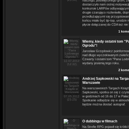
naszego, poświęconego grom, zi
dostarczyło nam ostrej motywacji
konkursie LARPów odbywającym s
drugie czarująco rozleniwiło, dop
przedłużającymi się przygotowan
końcu miało być tip-top, urodzin 
płycie dołączanej do CDA też nie l
1 kome
Wiemy, kiedy ostatni tom "
Ogrodu"!
Jarosław Grzędowicz poinformow
nad długo wyczekiwanym zwieńc
Czwarty i ostatni tom "Pana Lod
12.07.2012
wydany jesienią tego roku.
(12:32)
2 kome
Andrzej Sapkowski na Targa
Warszawie
Na warszawskich Targach Książk
Sapkowski, spotka on się z czyte
w godzinach od 16 do 17 w Pałacu
07.05.2012
(23:25)
Spotkanie odbędzie się w atmosf
będzie można dostać autograf.
O dubbingu w filmach
Na Strefie RPG pojawił się krótk