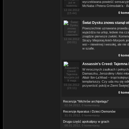
wyczekiwana powieść sensacyjn
McNaba i Petera Grimsdale’a -
Ba
12.04.2012
0 kome
(15:44)
Świat Dysku znowu stanął 
Powszechnie uznawana prawda gło
wyjeżdża na urlop, ledwie ma cz
znajdzie pierwsze zwłoki. Kome
12.04.2012
Straży Miejskiej Ankh-Morpork jes
(00:01)
wsi – niewinnej i wesołej, ale nie
w szafie.
0 kome
Assassin's Creed: Tajemna k
W mrocznych zaułkach i pełnych
Damaszku, Jerozolimy i Akki mło
Altaïr Ibn-La'Ahad – tropi kolejn
templariuszy. Czy uda mu się odk
03.04.2012
przywrócić pokój w Ziemi Świętej
(23:11)
0 kome
Recenzja "Wichrów archipelagu"
02.04.2012, 0 komentarzy
Recenzje Aparatus i Dzieci Demonów
31.01.2012, 0 komentarzy
Druga część apokalipsy w grach
08.01.2012, 0 komentarzy