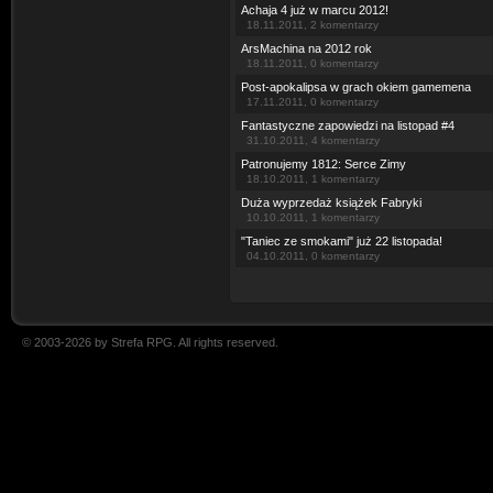
Achaja 4 już w marcu 2012!
18.11.2011, 2 komentarzy
ArsMachina na 2012 rok
18.11.2011, 0 komentarzy
Post-apokalipsa w grach okiem gamemena
17.11.2011, 0 komentarzy
Fantastyczne zapowiedzi na listopad #4
31.10.2011, 4 komentarzy
Patronujemy 1812: Serce Zimy
18.10.2011, 1 komentarzy
Duża wyprzedaż książek Fabryki
10.10.2011, 1 komentarzy
"Taniec ze smokami" już 22 listopada!
04.10.2011, 0 komentarzy
© 2003-2026 by Strefa RPG. All rights reserved.