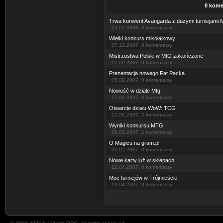
0 kome
Trwa konwent Avangarda z dużymi turniejami 
05.07.2008, 0 komentarzy
Wielki konkurs mikołajkowy
07.12.2007, 0 komentarzy
Mistrzostwa Polski w MtG zakończone
17.09.2007, 0 komentarzy
Prezentacja nowego Fat Packa
05.09.2007, 0 komentarzy
Nowość w dziale Mtg
22.06.2007, 0 komentarzy
Otwarcie działu WoW: TCG
02.06.2007, 2 komentarzy
Wyniki konkursu MTG
08.05.2007, 1 komentarzy
O Magicu na gram.pl
06.05.2007, 0 komentarzy
Nowe karty już w sklepach
22.04.2007, 0 komentarzy
Moc turniejów w Trójmieście
19.04.2007, 0 komentarzy