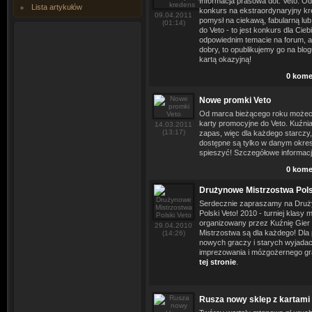
Informacja prasowa dot. Veto: O
Lista artykułów
konkurs na ekstraordynaryjny kr
09.04.2011
pomysł na ciekawą, fabularną lub 
(01:14)
do Veto - to jest konkurs dla Cie
odpowiednim temacie na forum, a j
dobry, to opublikujemy go na blo
kartą okazyjną!
0 kome
Nowe promki Veto
Od marca bieżącego roku możec
karty promocyjne do Veto. Kuźnia
14.03.2011
(13:17)
zapas, więc dla każdego starczy, 
dostępne są tylko w danym okresi
spieszyć! Szczegółowe informacj
0 kome
Drużynowe Mistrzostwa Pols
Serdecznie zapraszamy na Druż
Polski Veto! 2010 - turniej klasy 
organizowany przez Kuźnię Gier w
29.04.2010
Mistrzostwa są dla każdego! Dla p
(14:26)
nowych graczy i starych wyjadac
imprezowania i mózgożernego gran
tej stronie
.
Rusza nowy sklep z kartami