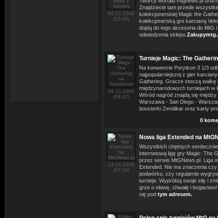
Twórcy wortalu mtgnews.pl urucho
Znajdziecie tam przede wszystki
02.12.2009
kolekcjonerskiej Magic the Gathe
(13:40)
kolekcjonerską gre karcianą Veto
dojdą do tego akcesoria do MtG
odwiedzenia sklepu
Zakupymtg.
Turnieje Magic: The Gatheri
Na konwencie Porytkon 3 1/3 odb
najpopularniejszej z gier karcian
Gathering. Gracze stoczą walkę
międzynarodowych turniejach w P
19.10.2009
Wśród nagród znajdą się między in
(09:32)
Warszawa - San Diego - Warszaw
boosterki Zendikar oraz karty pr
0 kome
Nowa liga Extended na MtG
Wszystkich chętnych serdeczni
internetową ligę gry Magic: The 
przez serwis MtGNews.pl. Liga o
13.05.2009
Extended. Nie ma znaczenia czy 
(07:14)
podwórku, czy regularnie wygr
turnieje. Wypróbuj swoje siły i zm
grze o sławę, chwałę i bogactwo! 
się pod
tym adresem.