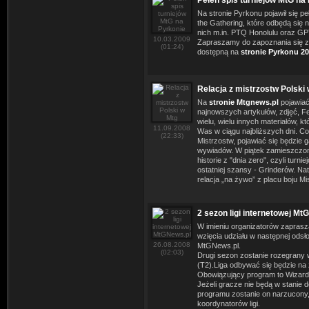
Pełen spis turniejów MtG na
Na stronie Pyrkonu pojawił się pe
the Gathering, które odbędą się 
nich m.in. PTQ Honolulu oraz GP
10.03.2009
Zapraszamy do zapoznania się z
(01:24)
dostępną na
stronie Pyrkonu 2
Relacja z mistrzostw Polski
Na
stronie Mtgnews.pl
pojawiać 
najnowszych artykułów, zdjęć, F
wielu, wielu innych materiałów, k
11.09.2008
Was w ciągu najbliższych dni. Co
(22:33)
Mistrzostw, pojawiać się będzie g
wywiadów. W piątek zamieszczon
historie z "dnia zero", czyli turni
ostatniej szansy - Grinderów. Na
relacja „na żywo” z placu boju Mi
2 sezon ligi internetowej Mt
W imieniu organizatorów zapras
wzięcia udziału w następnej odsłon
26.08.2008
MtGNews.pl.
(02:03)
Drugi sezon zostanie rozegrany 
(T2).Liga odbywać się będzie na
Obowiązujący program to Wizar
Jeżeli gracze nie będą w stanie 
programu zostanie on narzucony,
koordynatorów ligi.