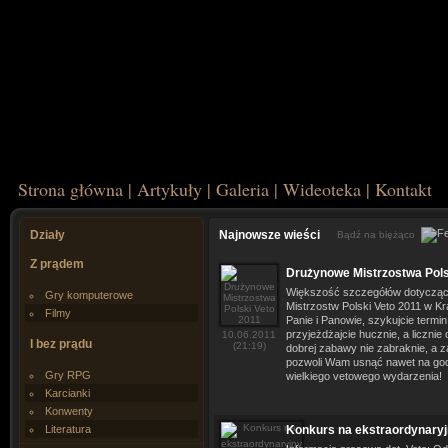
Strona główna
|
Artykuły
|
Galeria
|
Wideoteka
|
Kontakt
Działy
Najnowsze wieści
Bądź na biężąco
Z prądem
Drużynowe Mistrzostwa Pols
Większość szczegółów dotyczą
Gry komputerowe
Mistrzostw Polski Veto 2011 w Kr
Filmy
Panie i Panowie, szykujcie termin 
przyjeżdżajcie hucznie, a licznie
10.06.2011
I bez prądu
(21:19)
dobrej zabawy nie zabraknie, a z
pozwoli Wam usnąć nawet na go
Gry RPG
wielkiego vetowego wydarzenia!
Karcianki
Konwenty
Literatura
Konkurs na ekstraordynary