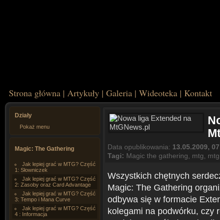
Strona główna
|
Artykuły
|
Galeria
|
Wideoteka
|
Kontakt
Działy
No
Pokaż menu
M
Data opublikowania:
13.05.2009, 07
Magic: The Gathering
Tagi:
Magic the gathering
,
mtg
,
mtg
Jak lepiej grać w MTG? Część
1: Słowniczek
Wszystkich chętnych serdecz
Jak lepiej grać w MTG? Część
2: Zasoby oraz Card Advantage
Magic: The Gathering organ
Jak lepiej grać w MTG? Część
odbywa się w formacie Exte
3: Tempo i Mana Curve
Jak lepiej grać w MTG? Część
kolegami na podwórku, czy 
4 : Informacja