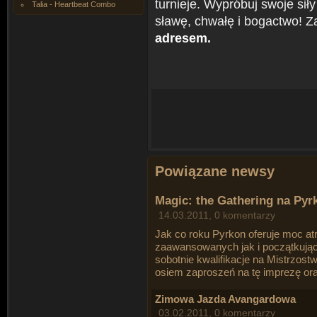
turnieje. Wypróbuj swoje siły
Talia - Heartbeat Combo
sławę, chwałę i bogactwo! Za
adresem.
Powiązane newsy
Magic: the Gathering na Pyr
14.03.2011, 0 komentarzy
Jak co roku Pyrkon oferuje moc at
zaawansowanych jak i początkujący
sobotnie kwalifikacje na Mistrzos
osiem zaproszeń na tę imprezę or
Zimowa Jazda Avangardowa
03.02.2011, 0 komentarzy