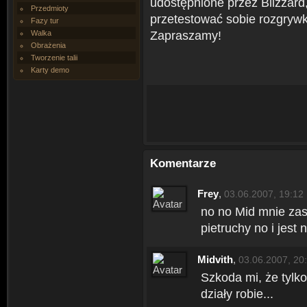
udostępnione przez Blizzard
Przedmioty
przetestować sobie rozgryw
Fazy tur
Zapraszamy!
Walka
Obrażenia
Tworzenie talii
Karty demo
Komentarze
Frey
,
03.06.2007, 19:12
no no Mid mnie zask
pietruchy no i jest n
Midvith
,
03.06.2007, 20
Szkoda mi, że tylko 
działy robie...