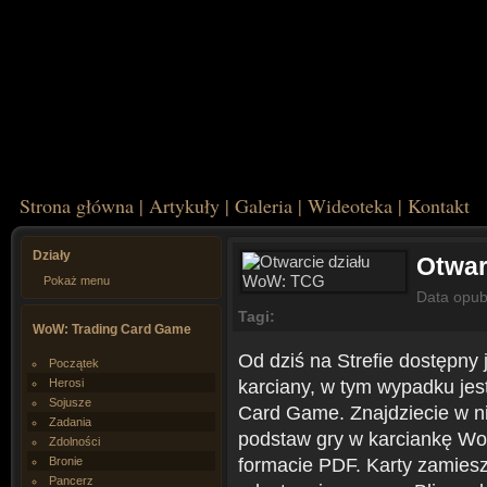
Strona główna
|
Artykuły
|
Galeria
|
Wideoteka
|
Kontakt
Działy
Otwar
Pokaż menu
Data opub
Tagi:
WoW: Trading Card Game
Od dziś na Strefie dostępny 
Początek
karciany, w tym wypadku jest
Herosi
Sojusze
Card Game. Znajdziecie w ni
Zadania
podstaw gry w karciankę Wo
Zdolności
formacie PDF. Karty zamiesz
Bronie
Pancerz