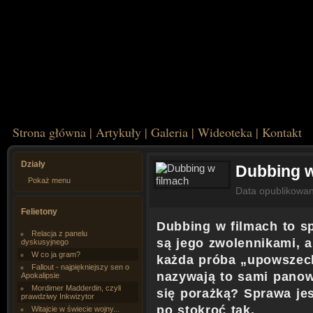
Strona główna
|
Artykuły
|
Galeria
|
Wideoteka
|
Kontakt
Działy
Dubbing w
Pokaż menu
Data opublikowa
Felietony
Dubbing w filmach to s
Relacja z panelu
są jego zwolennikami, a
dyskusyjnego
W co ja gram?
każda próba „upowszech
Fallout - najpiękniejszy sen o
nazywają to sami panow
Apokalipsie
Mordimer Madderdin, czyli
się porażką? Sprawa jes
prawdziwy Inkwizytor
po stokroć tak.
Witajcie w świecie wojny...