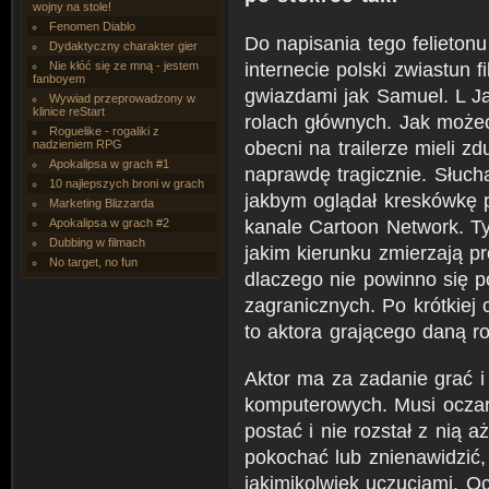
wojny na stole!
Fenomen Diablo
Do napisania tego felietonu
Dydaktyczny charakter gier
internecie polski zwiastun 
Nie kłóć się ze mną - jestem
fanboyem
gwiazdami jak Samuel. L J
Wywiad przeprowadzony w
klinice reStart
rolach głównych. Jak może
Roguelike - rogaliki z
obecni na trailerze mieli z
nadzieniem RPG
Apokalipsa w grach #1
naprawdę tragicznie. Słuch
10 najlepszych broni w grach
jakbym oglądał kreskówkę 
Marketing Blizzarda
kanale Cartoon Network. T
Apokalipsa w grach #2
Dubbing w filmach
jakim kierunku zmierzają p
No target, no fun
dlaczego nie powinno się p
zagranicznych. Po krótkiej
to aktora grającego daną ro
Aktor ma za zadanie grać i
komputerowych. Musi oczar
postać i nie rozstał z nią 
pokochać lub znienawidzić,
jakimikolwiek uczuciami. Oc