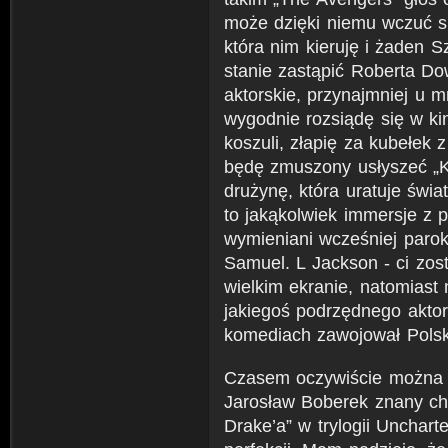
może dzięki niemu wczuć s
która nim kieruję i żaden S
stanie zastąpić Roberta Dow
aktorskie, przynajmniej u 
wygodnie rozsiądę się w ki
koszuli, złapię za kubełek 
będę zmuszony usłyszeć „Ka
drużynę, która uratuje świa
to jakąkolwiek immersje z p
wymieniani wcześniej parok
Samuel. L Jackson - ci zost
wielkim ekranie, natomiast
jakiegoś podrzędnego aktor
komediach zawojował Polsk
Czasem oczywiście można na
Jarosław Boberek znany cho
Drake’a” w trylogii Unchart