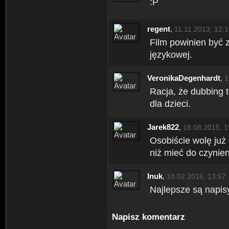
:P
regent
,
11.11.2013, 12:
Film powinien być z
językowej.
VeronikaDegenhardt
,
1
Racja, że dubbing 
dla dzieci.
Jarek822
,
18.08.2015, 1
Osobiście wolę już
niż mieć do czynie
Inuk
,
18.02.2016, 13:57
Najlepsze są napisy
Napisz komentarz