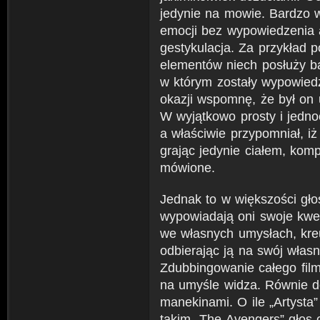
jedynie na mowie. Bardzo w
emocji bez wypowiedzenia 
gestykulacja. Za przykład
elementów niech posłuży ba
w którym zostały wypowied
okazji wspomnę, że był on 
W wyjątkowo prosty i jedno
a właściwie przypomniał, i
grając jedynie ciałem, komp
mówione.
Jednak to w większości gło
wypowiadają oni swoje kwes
we własnych umysłach, kreu
odbierając ją na swój włas
Zdubbingowanie całego film
na umyśle widza. Równie do
manekinami. O ile „Artysta”
takim „The Avengers” głos