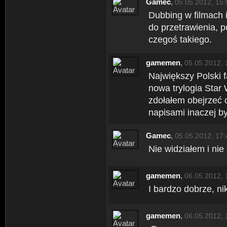
Gamec
,
05.05.2012, 15:
Dubbing w filmach 
do przetrawienia, p
czegoś takiego.
gamemen
,
05.05.2012, 
Największy Polski fa
nowa trylogia Star 
zdołałem obejrzeć 
napisami inaczej by
Gamec
,
05.05.2012, 17:
Nie widziałem i ni
gamemen
,
06.05.2012, 
I bardzo dobrze, n
gamemen
,
06.05.2012, 