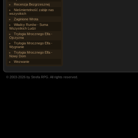
Recenzja Bezgrzesznej
Nieśmiertelność zabije nas
wszystkich
Zaginione Wrota
Władcy Runów - Suma
Wszystkich Ludzi
Trylogia Mrocznego Elfa -
Ojczyzna
Trylogia Mrocznego Elfa -
Wygnanie
Trylogia Mrocznego Elfa -
Nowy Dom
Wezwanie
© 2003-2026 by Strefa RPG. All rights reserved.