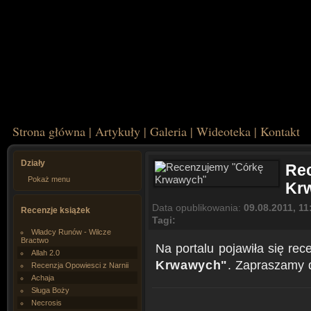
Strona główna
|
Artykuły
|
Galeria
|
Wideoteka
|
Kontakt
Działy
Re
Pokaż menu
Kr
Data opublikowania:
09.08.2011, 11
Recenzje książek
Tagi:
Władcy Runów - Wilcze
Bractwo
Na portalu pojawiła się rec
Allah 2.0
Krwawych"
. Zapraszamy 
Recenzja Opowiesci z Narnii
Achaja
Sługa Boży
Necrosis