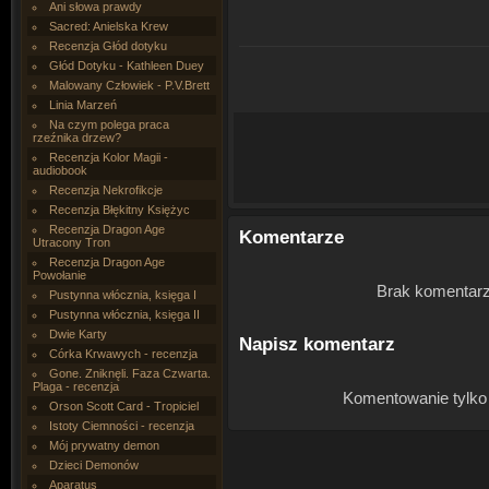
Ani słowa prawdy
Sacred: Anielska Krew
Recenzja Głód dotyku
Głód Dotyku - Kathleen Duey
Malowany Człowiek - P.V.Brett
Linia Marzeń
Na czym polega praca
rzeźnika drzew?
Recenzja Kolor Magii -
audiobook
Recenzja Nekrofikcje
Recenzja Błękitny Księżyc
Recenzja Dragon Age
Komentarze
Utracony Tron
Recenzja Dragon Age
Powołanie
Brak komentarz
Pustynna włócznia, księga I
Pustynna włócznia, księga II
Dwie Karty
Napisz komentarz
Córka Krwawych - recenzja
Gone. Zniknęli. Faza Czwarta.
Plaga - recenzja
Komentowanie tylko
Orson Scott Card - Tropiciel
Istoty Ciemności - recenzja
Mój prywatny demon
Dzieci Demonów
Aparatus