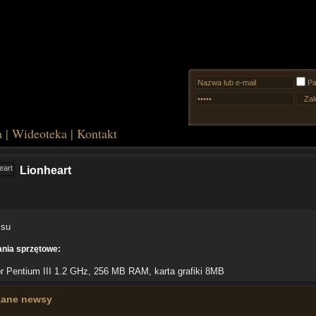
Pa
a
|
Wideoteka
|
Kontakt
Lionheart
isu
ia sprzętowe:
r Pentium III 1.2 GHz, 256 MB RAM, karta grafiki 8MB
zane newsy