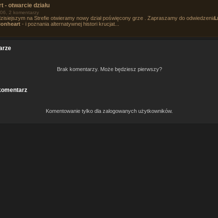
t - otwarcie działu
06, 2 komentarzy
zisiejszym na Strefie otwieramy nowy dział poświęcony grze
. Zapraszamy do odwiedzenia
L
ionheart
- i poznania alternatywnej histori krucjat...
arze
Brak komentarzy. Może będziesz pierwszy?
komentarz
Komentowanie tylko dla zalogowanych użytkowników.