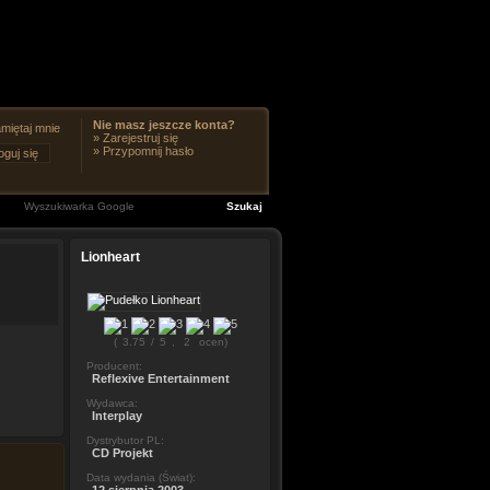
Nie masz jeszcze konta?
miętaj mnie
»
Zarejestruj się
»
Przypomnij hasło
Lionheart
(
3.75
/
5
,
2
ocen)
Producent:
Reflexive Entertainment
Wydawca:
Interplay
Dystrybutor PL:
CD Projekt
Data wydania (Świat):