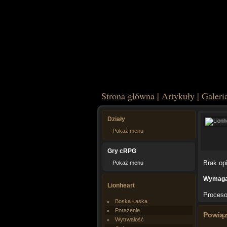
Strona główna
|
Artykuły
|
Galeri
Działy
Pokaż menu
Gry cRPG
Brak op
Pokaż menu
Wymagan
Lionheart
Proceso
Boska Łaska
Porażenie
Powią
Wytrwałość