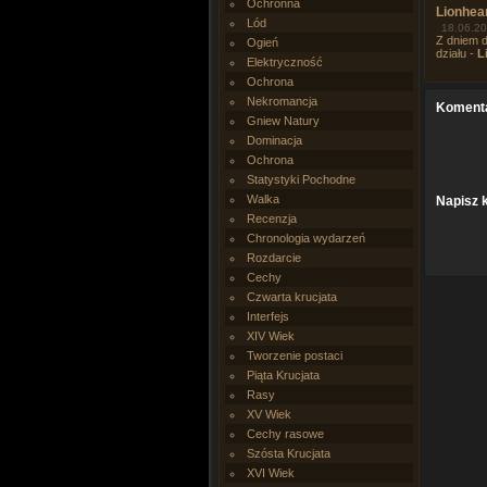
Ochronna
Lionhear
Lód
18.06.20
Z dniem d
Ogień
działu -
L
Elektryczność
Ochrona
Nekromancja
Koment
Gniew Natury
Dominacja
Ochrona
Statystyki Pochodne
Walka
Napisz 
Recenzja
Chronologia wydarzeń
Rozdarcie
Cechy
Czwarta krucjata
Interfejs
XIV Wiek
Tworzenie postaci
Piąta Krucjata
Rasy
XV Wiek
Cechy rasowe
Szósta Krucjata
XVI Wiek