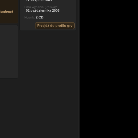
12 sierpnia 2003
Data wydania (Polska):
02 października 2003
 nowego
ionheart
2 CD
Nośnik:
Przejdź do profilu gry