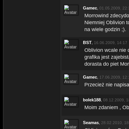
Gamec
,
01.05.2009, 22:
Morrowind zdecydow
Niemniej Oblivion t
na wiele godzin ;).
BST
,
16.06.2009, 14:17
Oblivion wcale nie
grafika jest zajebis
dorasta do piet Mor
Gamec
,
17.06.2009, 12:
Przecież nie napisa
bolek188
,
08.12.2009, 1
Moim zdaniem , Obli
Seamas
,
28.02.2010, 18