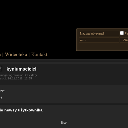
Pa
a
|
Wideoteka
|
Kontakt
kyniumsciciel
tniego logowania:
Brak daty
tracji:
16.11.2011, 12:55
zin:
t
ie newsy użytkownika
Brak