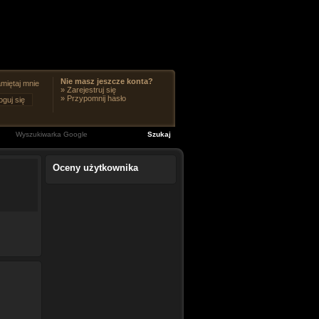
Nie masz jeszcze konta?
miętaj mnie
»
Zarejestruj się
»
Przypomnij hasło
Oceny użytkownika