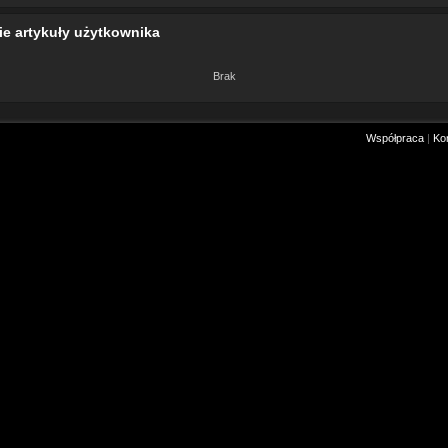
ie artykuły użytkownika
Brak
Współpraca
|
Ko