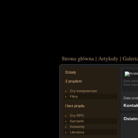
Strona główna
|
Artykuły
|
Galeri
Działy
Z prądem
Data osta
Data rejes
Gry komputerowe
Filmy
Data urod
Kontak
I bez prądu
Gry RPG
Ostatn
Karcianki
Konwenty
Literatura