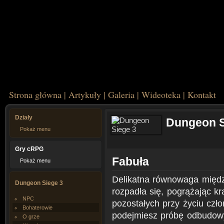
Strona główna
|
Artykuły
|
Galeria
|
Wideoteka
|
Kontakt
Działy
Dungeon S
Pokaż menu
Gry cRPG
Fabuła
Pokaż menu
Delikatna równowaga międz
Dungeon Siege 3
rozpadła się, pogrążając kr
NPC
pozostałych przy życiu cz
Bohaterowie
podejmiesz próbę odbudowy 
O grze