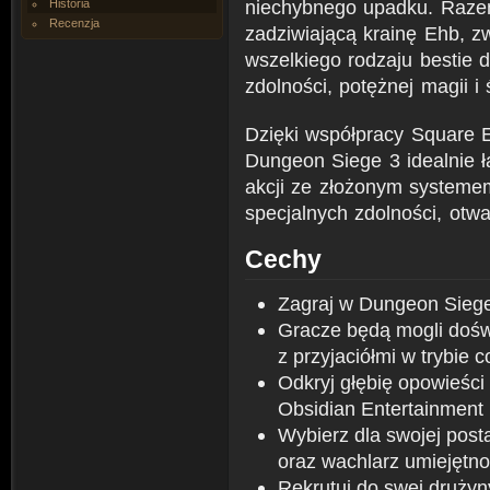
niechybnego upadku. Raze
Historia
Recenzja
zadziwiającą krainę Ehb, z
wszelkiego rodzaju bestie d
zdolności, potężnej magii i
Dzięki współpracy Square E
Dungeon Siege 3 idealnie ł
akcji ze złożonym systeme
specjalnych zdolności, otwar
Cechy
Zagraj w Dungeon Sieg
Gracze będą mogli dośw
z przyjaciółmi w trybie c
Odkryj głębię opowieści
Obsidian Entertainment
Wybierz dla swojej posta
oraz wachlarz umiejętno
Rekrutuj do swej drużyn