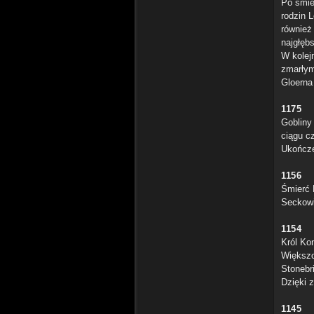
Po śmie
rodzin 
również
najgłęb
W kolej
zmarłym
Gloerna 
1175
Gobliny
ciągu c
Ukończe
1156
Śmierć K
Seckowie
1154
Król Ko
Większo
Stonebr
Dzięki 
1145