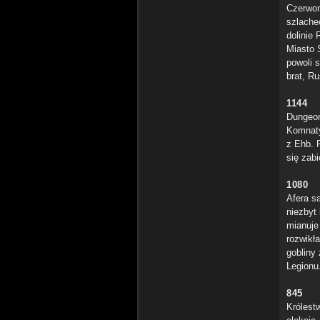
Czerwon
szlache
dolinie
Miasto 
powoli 
brat, R
1144
Dungeon
Komnaty
z Ehb. 
się zab
1080
Afera s
niezbyt
mianuje
rozwikł
gobliny
Legionu
845
Królest