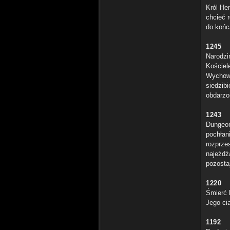
Król He
chcieć 
do końc
1245
Narodzi
Kościel
Wychowy
siedzib
obdarzo
1243
Dungeon
pochłan
rozprze
najeżdż
pozostaj
1220
Śmierć 
Jego ci
1192