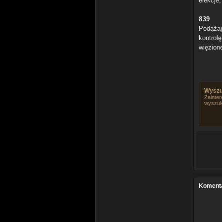
elekcje
839
Podążaj
kontrol
więzion
Wyszu
Zainter
wyszuk
Koment