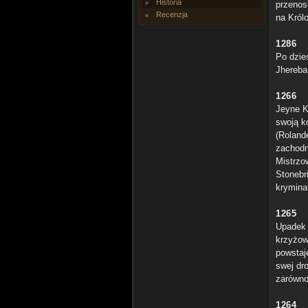
Historia
przenos
Recenzja
na Król
1286
Po dzie
Jhereba.
1266
Jeyne K
swoją k
(Roland
zachodn
Mistrzo
Stonebr
krymina
1265
Upadek 
krzyżow
powstaj
swej dr
zarówno
1264