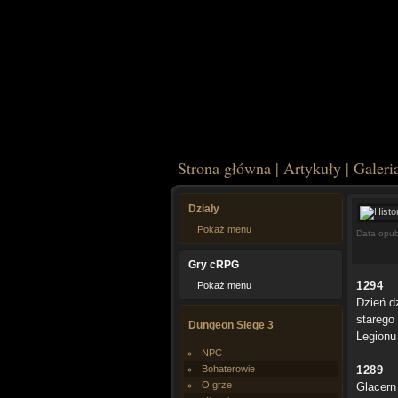
Strona główna
|
Artykuły
|
Galeri
Działy
Pokaż menu
Data opub
Gry cRPG
1294
Pokaż menu
Dzień d
starego
Dungeon Siege 3
Legionu
NPC
Bohaterowie
1289
O grze
Glacern