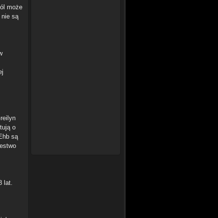
ról może
 nie są
w
ej
reilyn
tują o
 Ehb są
lestwo
 lat.