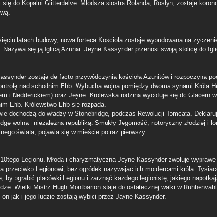
i się do Kopalni Glitterdelve. Młodsza siostra Rolanda, Roslyn, zostaje koro
ową.
sięciu latach budowy, nowa forteca Kościoła zostaje wybudowana na życzeni
 Nazywa się ją Iglicą Azunai. Jeyne Kassynder przenosi swoją stolicę do Igli
assynder zostaje de facto przywódczynią kościoła Azunitów i rozpoczyna po
ontrolę nad schodnim Ehb. Wybucha wojna pomiędzy dwoma synami Króla H
em i Nedderickiem) oraz Jeyne. Królewska rodzina wycofuje się do Glacern w
im Ehb. Królewstwo Ehb się rozpada.
wie dochodzą do władzy w Stonebridge, podczas Rewolucji Tomcata. Deklaru
idge wolną i niezależną republiką. Smukły Jegomość, notoryczny złodziej i lo
lnego świata, pojawia się w mieście po raz pierwszy.
10tego Legionu. Młoda i charyzmatyczna Jeyne Kassynder zwołuje wyprawę
ą przeciwko Legionowi, bez ogródek nazywając ich mordercami króla. Tysiące
e, by ograbić placówki Legionu i zarżnąć każdego legionistę, jakiego napotkaj
odze. Wielki Mistrz Hugh Montbarron staje do ostatecznej walki w Ruhhenvahl
 on jak i jego ludzie zostają wybici przez Jayne Kassynder.