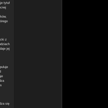
e tytuł
ocnej
cków,
tórego
cki z
udziach
aje jej
puluje
d
aje
dza
em
dza się