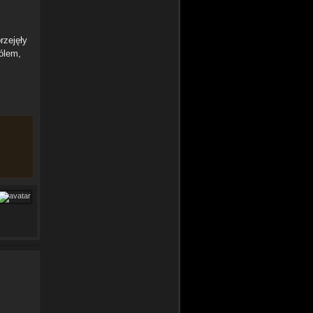
rzejęły
rólem,