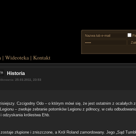
Pa
a
|
Wideoteka
|
Kontakt
Historia
likowania:
25.03.2011, 23:53
zisiejszy. Czcigodny Odo – o którym mówi się, że jest ostatnim z ocalałych 
 Legionu – zwołuje zebranie potomków Legionu z północy, w celu odbudowani
 i odzyskania królestwa Ehb.
 zostaje złupione i zniszczone, a Król Roland zamordowany. Jego „Sąd Tumb