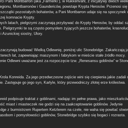
rci Pani Montbarron (aka „Farmerki”), w Rukkenvahl, z inicjatywy dwóch wiel
Legionu, Montbarronów i Gaundericów, powstaje Krypta Herosów. Przenosi się 
 szczątki pozostałych bohaterów, a Pani Montbarron udaje się na spoczynek 
szej komnacie Krypty.
nych latach, pielgrzymi zaczynają przybywać do Krypty Herosów, by oddać 
. Pielgrzymki te są często pomysłem żyjących jeszcze bohaterów, krasnolu
i Azunickiej siostry, Ulory.
 zaczynają budować Wielką Odlewnię, poniżej ulic Stonebridge. Zakańczają j
zterech lat, zapewniając maszynom i fabrykom w mieście stałe źródło mocy.
nie Odlewni uważane jest za rozpoczęcie tzw. „Renesansu goblinów” w Stone
rola Konreida. Za jego przedwczesne zejście wini się cierpienia jakie zadali
. Zastępuje go jego syn, Karlyle, który przewodniczy złotej erze królestwa.
nreid podpisuje traktat z goblinami, nadając im pełne prawa, jako mieszkańc
ść miast i miasteczek nie godzi się na zaakceptowanie goblinów. Jedynie
idge z burmistrzem Rupertem Ketzlerem na czele, nie waha się powitać stwo
zasobom i pomysłowości goblinów, Stonebridge szybko się bogaci i rozrasta.