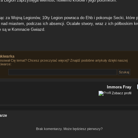
, a Legion zaprzysięga wierność nowemu królowi i jego potomkom.
ąc za Wojną Legionów, 10ty Legion powraca do Ehb i pokonuje Secki, które p
ę nad miastem, podczas ich absencji. Ocalałe stwory, wraz z ich półboskim k
e są w Komnacie Gwiazd.
kiwarka
esował Cię temat? Chcesz przeczytać więcej? Znajdź podobne artykuły dzięki naszej
iwarce:
Immora Fray
Zobacz profil
arze
Brak komentarzy. Może będziesz pierwszy?