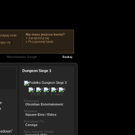
Nie masz jeszcze konta?
miętaj mnie
»
Zarejestruj się
»
Przypomnij hasło
Dungeon Siege 3
(
3.75
/
5
,
2
ocen)
Producent:
ze
Obsidian Entertainment
a
Wydawca:
Square-Enix / Eidos
Dystrybutor PL:
Cenega
ledown”
Data wydania (Świat):