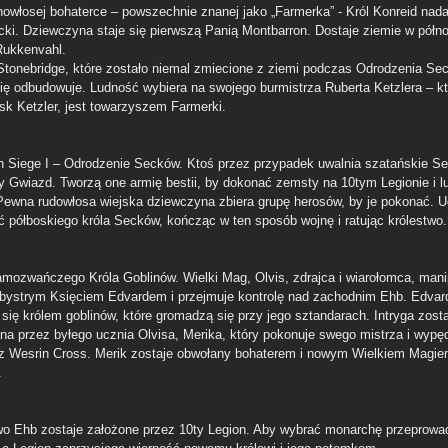
owłosej bohaterce – powszechnie znanej jako „Farmerka” - Król Konreid nadaj
cki. Dziewczyna staje się pierwszą Panią Montbarron. Dostaje ziemie w półn
 Rukkenvahl.
Stonebridge, które zostało niemal zmiecione z ziemi podczas Odrodzenia Se
się odbudowuje. Ludność wybiera na swojego burmistrza Ruberta Ketzlera – k
usk Ketzler, jest towarzyszem Farmerki.
 Siege I – Odrodzenie Secków. Ktoś przez przypadek uwalnia szatańskie Se
 Gwiazd. Tworzą one armię bestii, by dokonać zemsty na 10tym Legionie i l
Pewna rudowłosa wiejska dziewczyna zbiera grupę herosów, by je pokonać. Ud
ić półboskiego króla Secków, kończąc w ten sposób wojnę i ratując królestwo.
amozwańczego Króla Goblinów. Wielki Mag, Olvis, zdrajca i wiarołomca, mani
 bystrym Księciem Edvardem i przejmuje kontrolę nad zachodnim Ehb. Edvar
 się królem goblinów, które gromadzą się przy jego sztandarach. Intryga zost
ana przez byłego ucznia Olvisa, Merika, który pokonuje swego mistrza i wypę
 z Wesrin Cross. Merik zostaje obwołany bohaterem i nowym Wielkiem Magi
.
wo Ehb zostaje założone przez 10ty Legion. Aby wybrać monarchę przeprowa