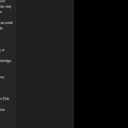
kich
do niej
w
szacunek
da
ą w
bridge.
 mu
ów Ehb.
rów.