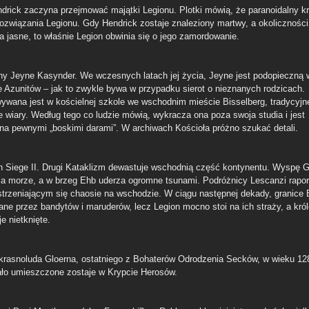
ndrick zaczyna przejmować majątki Legionu. Plotki mówią, że paranoidalny k
rozwiązania Legionu. Gdy Hendrick zostaje znaleziony martwy, a okoliczności
a jasne, to właśnie Legion obwinia się o jego zamordowanie.
ny Jeyne Kasynder. We wczesnych latach jej życia, Jeyne jest podopieczną 
e Azunitów – jak to zwykle bywa w przypadku sierot o nieznanych rodzicach.
wana jest w kościelnej szkole we wschodnim mieście Bisselberg, tradycyjn
ie wiary. Według tego co ludzie mówią, wykracza ona poza swoja studia i jest
na pewnymi „boskimi darami”. W archiwach Kościoła próżno szukać detali.
 Siege II. Drugi Kataklizm dewastuje wschodnią część kontynentu. Wyspę G
ia morze, a w brzeg Ehb uderza ogromne tsunami. Podróżnicy Lescanzi rapor
strzeniającym się chaosie na wschodzie. W ciągu następnej dekady, granice
ane przez bandytów i maruderów, lecz Legion mocno stoi na ich straży, a kró
e nietknięte.
krasnoluda Gloerna, ostatniego z Bohaterów Odrodzenia Secków, w wieku 128
ało umieszczone zostaje w Krypcie Herosów.