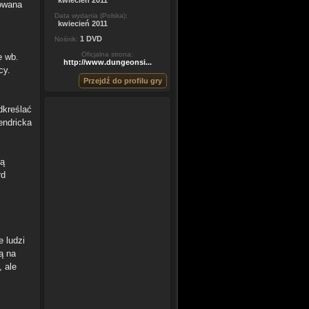
kwiecień 2011
nowana
Data wydania (Polska):
kwiecień 2011
1 DVD
Nośnik:
Oficjalna strona:
e wb.
http://www.dungeonsi...
cy.
Przejdź do profilu gry
dkreślać
endricka
ją
rd
 ludzi
ą na
, ale