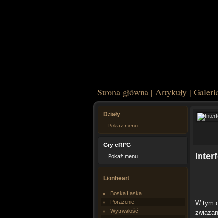
Strona główna
|
Artykuły
|
Galeri
Działy
Pokaż menu
Gry cRPG
Inter
Pokaż menu
Lionheart
Boska Łaska
Porażenie
W tym o
Wytrwałość
związan