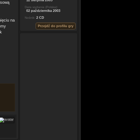
12 sierpnia 2003
rasową
Data wydania (Polska):
02 października 2003
2 CD
Nośnik:
ięciu na
emy
Przejdź do profilu gry
sk