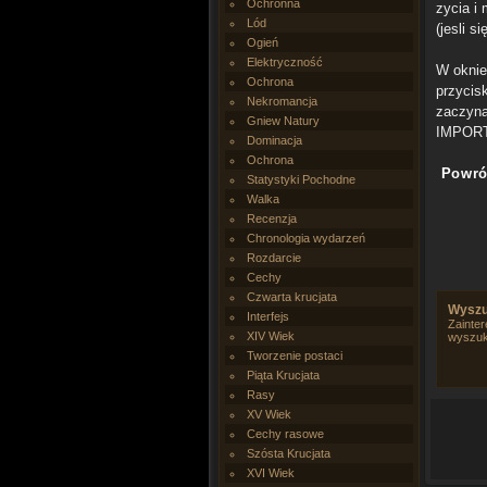
Ochronna
zycia i
Lód
(jesli s
Ogień
Elektryczność
W oknie
Ochrona
przycis
Nekromancja
zaczyna
Gniew Natury
IMPORTU
Dominacja
Ochrona
Powró
Statystyki Pochodne
Walka
Recenzja
Chronologia wydarzeń
Rozdarcie
Cechy
Czwarta krucjata
Wyszu
Interfejs
Zainter
XIV Wiek
wyszuk
Tworzenie postaci
Piąta Krucjata
Rasy
XV Wiek
Cechy rasowe
Szósta Krucjata
XVI Wiek