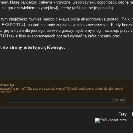
 many, klasę pancerza, trafienie krytyczne, współczyniki, odporności, cechę 
ię nie gra człowiekiem czystej krwi), cechy (jeśli postać je posiada).
 tym znajdziesz również bardzo ciekawą opcję eksportowania postaci. Po kiln
k EKSPORTUJ, postać zostanie zapisana w pliku zewnętrznym. Kiedy będzi
ć grę w trybie dla jednego lub wielu graczy, będziemy mogli nacisnąć przyci
J i tak z listy eksportowanych postaci wybrać tą która chcemy grać.
t do strony interfejsu głównego
.
kiwarka
esował Cię temat? Chcesz przeczytać więcej? Znajdź podobne artykuły dzięki naszej
iwarce:
Frey
Zobacz profil