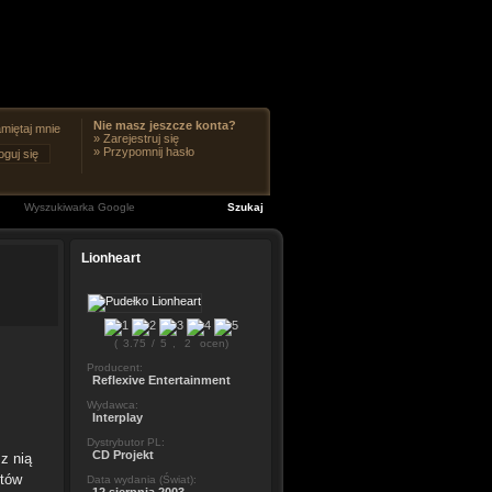
Nie masz jeszcze konta?
miętaj mnie
»
Zarejestruj się
»
Przypomnij hasło
Lionheart
(
3.75
/
5
,
2
ocen)
Producent:
Reflexive Entertainment
Wydawca:
Interplay
Dystrybutor PL:
CD Projekt
z nią
któw
Data wydania (Świat):