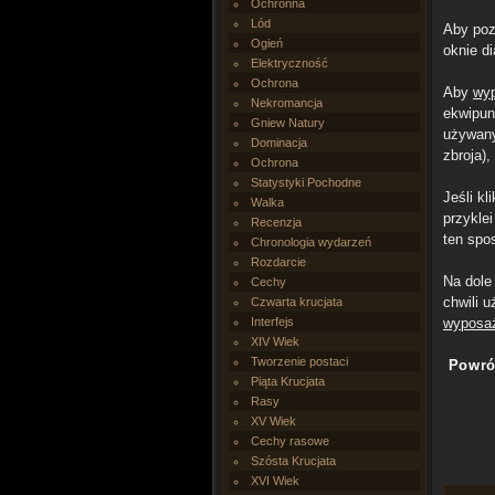
Ochronna
Lód
Aby po
Ogień
oknie d
Elektryczność
Ochrona
Aby
wy
Nekromancja
ekwipun
Gniew Natury
używany
Dominacja
zbroja)
Ochrona
Statystyki Pochodne
Jeśli k
Walka
przykle
Recenzja
ten sp
Chronologia wydarzeń
Rozdarcie
Na dole
Cechy
chwili 
Czwarta krucjata
Interfejs
wyposaż
XIV Wiek
Tworzenie postaci
Powró
Piąta Krucjata
Rasy
XV Wiek
Cechy rasowe
Szósta Krucjata
XVI Wiek