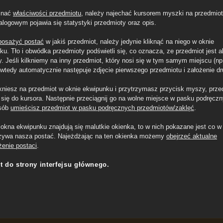
znać
właściwości przedmiotu
, należy najechać kursorem myszki na przedmio
ialogowym pojawia się statystyki przedmioty oraz opis.
posażyć postać
w jakiś przedmiot, należy jedynie kliknąć na niego w oknie
ku. Tło i obwódka przedmioty podświetli się, co oznacza, ze przedmiot jest a
. Jeśli kilkniemy na inny przedmiot, który nosi się w tym samym miejscu (np
, wtedy automatycznie następuje zdjęcie pierwszego przedmiotu i założenie dr
likniesz na przedmiot w oknie ekwipunku i przytrzymasz przycisk myszy, prze
i się do kursora. Następnie przeciągnij go na wolne miejsce w pasku podręc
osób
umieścisz przedmiot w pasku podręcznych przedmiotów/zaklęć
.
 okna ekwipunku znajdują się malutkie okienka, to w nich pokazane jest co w
używa nasza postać. Najeżdżając na ten okienka możemy
obejrzeć aktualne
enie postaci
.
t do strony interfejsu głównego
.