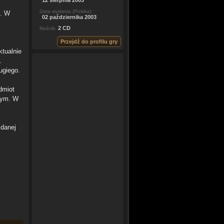
12 sierpnia 2003
Data wydania (Polska):
t. W
02 października 2003
2 CD
Nośnik:
Przejdź do profilu gry
ktualnie
.
ugiego.
dmiot
znym. W
 danej