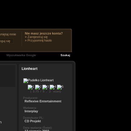
Nie masz jeszcze konta?
miętaj mnie
»
Zarejestruj się
»
Przypomnij hasło
Lionheart
(
3.75
/
5
,
2
ocen)
Producent:
Reflexive Entertainment
Wydawca:
Interplay
Dystrybutor PL:
CD Projekt
h
Data wydania (Świat):