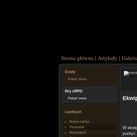
Strona główna
|
Artykuły
|
Galeri
Działy
Pokaż menu
Gry cRPG
Ekwi
Pokaż menu
Lionheart
Boska Łaska
Porażenie
W ekwip
Wytrwałość
pozbyć.