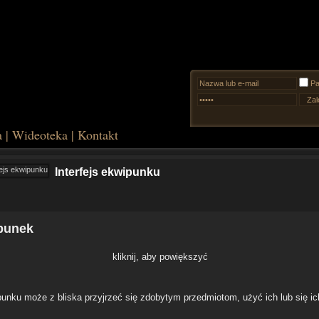
Pa
a
|
Wideoteka
|
Kontakt
Interfejs ekwipunku
punek
kliknij, aby powiększyć
unku może z bliska przyjrzeć się zdobytym przedmiotom, użyć ich lub się ic