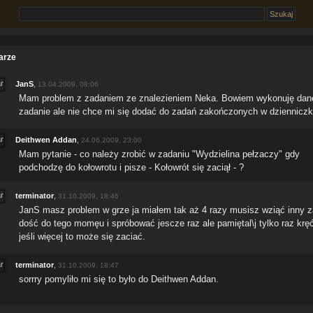
arze
JanS
,
13.04.2009, 08:06
Mam problem z zadaniem ze znalezieniem Neka. Bowiem wykonuję dan
zadanie ale nie chce mi się dodać do zadań zakończonych w dziennicz
Deithwen Addan
,
24.06.2009, 23:00
Mam pytanie - co należy zrobić w zadaniu "Wydzielina pełzaczy" gdy
podchodzę do kołowrotu i pisze - Kołowrót się zaciął - ?
terminator
,
31.10.2009, 18:46
JanS masz problem w grze ja miałem tak aż 4 razy musisz wziąć inny z
dość do tego momęu i spróbować jescze raz ale pamiętal\j tylko raz krę
jeśli więcej to może się zaciać.
terminator
,
31.10.2009, 18:47
sorrry pomyliło mi się to było do Deithwen Addan.