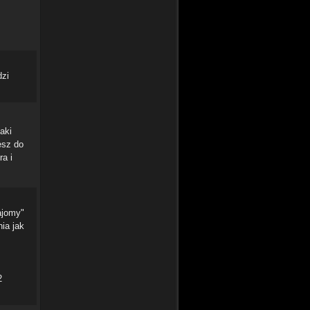
dzi
aki
esz do
a i
ajomy"
ia jak
2