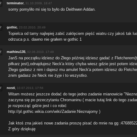
terminator
,
31.10.2009, 18:47
sorrry pomyliło mi się to było do Deithwen Addan.
gothic
,
23.02.2010, 20:49
Topielca od tamy najlepiej zabić zaklęciem pięść wiatru czy jakoś tak lu
odrzuca p.s. dawno nie grałem w gothic 1
mathieu135
,
02.06.2010, 17:49
JanS na początku idziesz do Złego później idziesz gadać z Fletcherem(t
piłkarz jest),odnajdujesz Neck'a który chyba wiesz gdzie jest potem idzi
Złego gadasz z nim i dajesz mu amulet Neck'a potem idziesz do Fletcher
znim gadasz że Neck nie żyje i to wszystko.
nosti
,
10.07.2013, 17:56
Witam możesz jeszcze dodać do tego jedno zadanie mianowicie "Niezn
zaczyna się po przeczytaniu Chromaninu ( macie tutaj link do tego zadan
je rozpocząć gdzie jest i co robić
http://pl.gothic.wikia.com/wiki/Zadanie:Nieznajomy )
Jak ktoś zna jakieś nowe zadania proszę pisać do mnie na gg :4768852
Z góry dziękuję