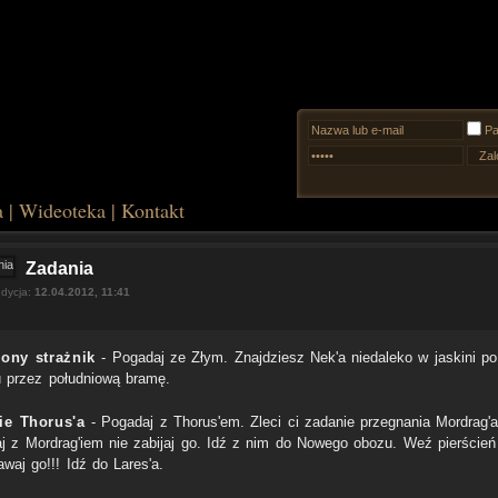
Pa
a
|
Wideoteka
|
Kontakt
Zadania
edycja:
12.04.2012, 11:41
iony strażnik
- Pogadaj ze Złym. Znajdziesz Nek'a niedaleko w jaskini po
u przez południową bramę.
ie Thorus'a
- Pogadaj z Thorus'em. Zleci ci zadanie przegnania Mordrag'a
j z Mordrag'iem nie zabijaj go. Idź z nim do Nowego obozu. Weź pierścień 
waj go!!! Idź do Lares'a.