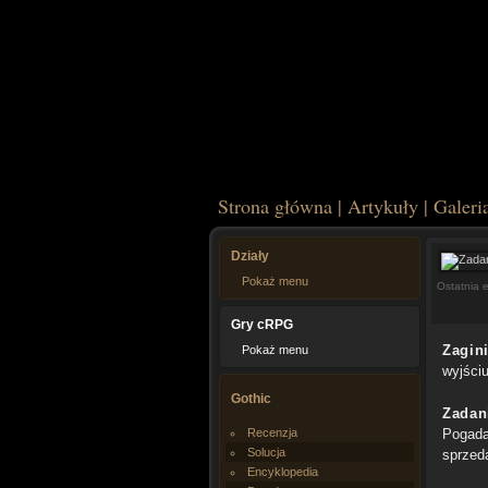
Strona główna
|
Artykuły
|
Galeri
Działy
Pokaż menu
Ostatnia 
Gry cRPG
Zagin
Pokaż menu
wyjści
Gothic
Zadan
Pogada
Recenzja
Solucja
sprzeda
Encyklopedia