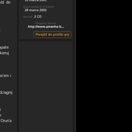
10 marca 2001
Idź do
Data wydania (Polska):
28 marca 2002
2 CD
Nośnik:
Oficjalna strona:
http://www.piranha-b...
z
Przejdź do profilu gry
palni
ieruj
ps'em i
dciągnij
)
o
 Orun'a