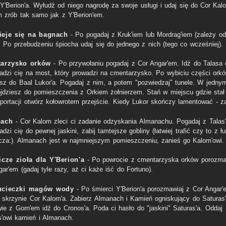
 Y'Berion'a. Wyłudź od niego nagrodę za swoje usługi i udaj się do Cor Kal
 zrób tak samo jak z Y'Berion'em.
ieje się na bagnach
- Po pogadaj z Kruk'iem lub Mordrag'iem (zależy od
). Po przebudzeniu śpiocha udaj się do jednego z nich (tego co wcześniej).
arzysko orków
- Po przywołaniu pogadaj z Cor Angar'em. Idź do Talasa 
adzi cię na most, który prowadzi na cmentarzysko. Po wybiciu części ork
esz do Baal Lukor'a. Pogadaj z nim, a potem "pozwiedzaj" tunele. W jedny
ojdziesz do pomieszczenia z Orkiem żołnierzem. Stań w miejscu gdzie stał
eportacji otwórz kołowrotem przejście. Kiedy Lukor skończy lamentować - za
nach
- Cor Kalom zleci ci zadanie odzyskania Almanachu. Pogadaj z Talas
dzi cię do pewnej jaskini, zabij tamtejsze gobliny (łatwiej trafić czy to z ł
cza:). Almanach jest w najmniejszym pomieszczeniu, zanieś go Kalom'owi.
cze zioła dla Y'Berion'a
- Po powrocie z cmentarzyska orków porozma
ar'em (gadaj tyle razy, aż ci każe iść do Fortuno).
ucieczki magów wody
- Po śmierci Y'Berion'a porozmawiaj z Cor Angar'
 skrzynie Cor Kalom'a. Zabierz Almanach i Kamień ogniskujący do Saturas
ie z Gorn'em idź do Cronos'a. Poda ci hasło do "jaskini" Saturas'a. Oddaj
s'owi kamień i Almanach.