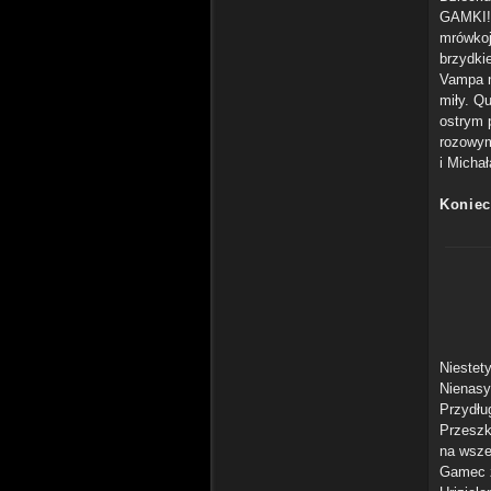
GAMKI! 
mrówkoj
brzydkie
Vampa na
miły. Q
ostrym 
rozowym
i Micha
Koniec
Niestet
Nienasy
Przydłu
Przeszk
na wszel
Gamec z