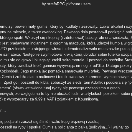
by strefaRPG.pl/forum users
emu żył pewien mały gumiś, który był kudłaty i zezowaty. Lubiał alkohol i sz
yny na mieście, a także overlocking. Pewnego dnia postanowił podkręcić sob
którego spalił. Wkurzył się i kopnął (i zdetonował) babcię, ale ona wiedziała, 
 jest pradawnym indianinem z ogromną maczugą, którą uderzył kumpla w gł
 UFO przeleciało mu stojącego włosa i zdematerializowało mu czaszkę pustą 
 ze szmatexa. Następnie zwymiotował krwią którą ubrudził sobie futerko szopa,
ło mu się do głowy i bluzgając zrobił salto mortale. I poszedł do rzeźnika Sta
aty, który uwielbiał kroić gumisie wyrywając im nogi z od*$tu. Dlatego przez
Kozibródek. Jego matka jak pomadka smarowała mu tyłek. Pewnego wieczor
a Genia i zrobiła ciasto malinowe i torcik owocowy z kremem wymiocinowym 
i. Zjadł go i poszedł do kibla, zobaczył że siedzi tam Adolfik i podciera się 
smem" (słowo wstawione tutaj tyczy się pewnego czasopisma o grach
rowych, ze względu na to by nie obrażać ludzi w artykułach pozoliłem sobie 
ć) z wyprzedarzy za 9.99 z VAT i zdjątkiem z Kournikową.
n...
ę podjarał i zaczął się ślinić i walić kupę brązową i żadką.
szedł na ryby i spotkał Gumisia policjanta z pałką (policyjną...) i walnął go