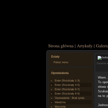
Strona główna
|
Artykuły
|
Galeri
Działy
Pokaż menu
Ostatnia 
Opowiadania
Wiem..
Enter (Rozdziały 1-3)
To opo
Enter (Rozdziały 4-5)
słowa 
Enter (Rozdziały 6-7)
Szukas
Enter (Rozdziały 8-9)
na to p
Opowadanie - Brak tytułu
Wiedźma
Jednos
Marzenia