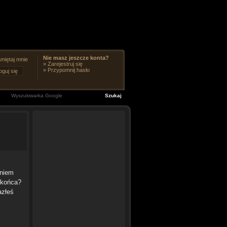
Nie masz jeszcze konta?
miętaj mnie
»
Zarejestruj się
»
Przypomnij hasło
zniem
 końca?
azłeś