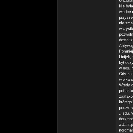
Uriziele
Nie była
władce 
przysze
nie sma
wszystk
pozwoli
dostał 
Antyweg
Pomniej
Linijek
był oczy
w nos. 
Gdy zoba
wielkan
Wtedy d
potrakt
zaatako
którego
poszło w
...zdu.
darkmas
a Jarzą
nordmar