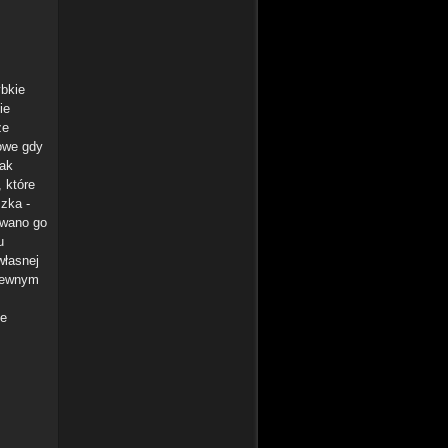
ybkie
ie
że
owe gdy
jak
 które
szka -
ywano go
u
własnej
"pewnym
je