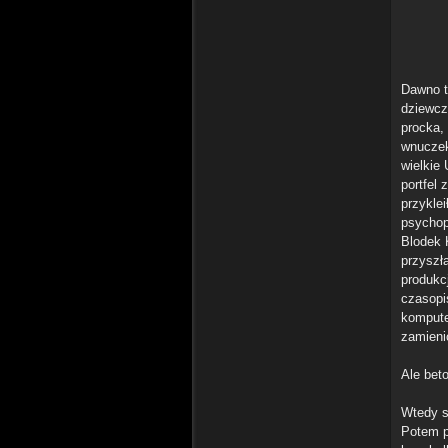
Dawno t
dziewcz
procka, 
wnuczek
wielkie
portfel
przyklei
psychop
Blodek 
przyszł
produkcj
czasopi
kompute
zamieni
Ale beto
Wtedy si
Potem po