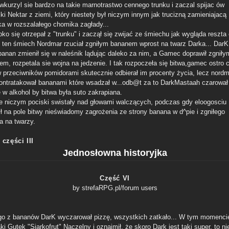
kurzyl sie bardzo na takie marnotrastwo cennego trunku i zaczal spijac ów
ki Nektar z ziemi, który niestety był niczym innym jak trucizną zamieniajacą
ka w rozszalałego chomika zagłady...
ko się otrzepał z "trunku" i zaczął się zwijać ze śmiechu jak wygląda reszta 
 ten śmiech Nordmar rzuciał zgniłym bananem wprost na twarz Darka... DarK 
 banan zmienił się w naleśnik lądując daleko za nim, a Gamec doprawił zgniły
em, rozpetala sie wojna na jedzenie. I tak rozpoczeła się bitwa,gamec ostro c
w przeciwników pomidorami skutecznie odbierał im procenty życia, lecz nordm
kontratakował bananami które wsadzał w...odb@t za to DarkMastaah czarował
 w alkohol by bitwa była suto zakrapiana.
e niczym pociski swistały nad głowami walczących, podczas gdy eloogosciu
ł na pole bitwy nieświadomy zagrożenia ze strony banana w d^pie i zgniłego
a na twarzy.
części III
Jednosłowna historyjka
Część VI
by strefaRPG.pl/forum users
go z bananów DarK wyczarował pizzę, wszystkich zatkało... W tym momencie
aki Gutek "Siarkofrut" Naczelny i oznajmił, że skoro Dark jest taki super, to n