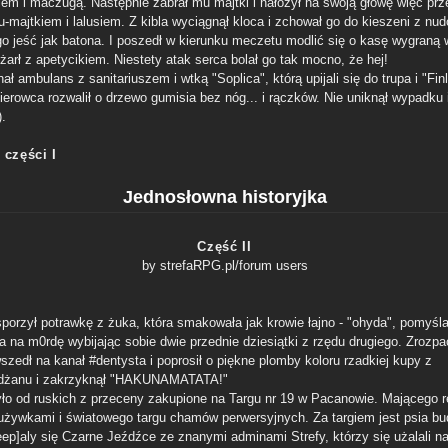
lem i maczugą. Następnie zabrał mu majtki i nałożył na swoją głowę więc pr
u-majtkiem i lalusiem. Z kibla wyciągnął kloca i zchował go do kieszeni z nud
go jeść jak batona. I poszedł w kierunku meczetu modlić się o kasę wygraną w
żarł z apetycikiem. Niestety atak serca bolał go tak mocno, że hej!
ał ambulans z sanitariuszem i wtką "Soplica", którą upijali się do trupa i "Fin
ierowca rozwalił o drzewo gumisia bez nóg... i rączków. Nie uniknął wypadku 
).
 części I
Jednosłowna historyjka
Część II
by strefaRPG.pl/forum users
porzył potrawkę z żuka, która smakowała jak krowie łajno - "ohyda", pomyślał
ka na m0rdę wybijając sobie dwie przednie dziesiątki z rzędu drugiego. Zrozp
szedł na kanał #dentysta i poprosił o piękne plomby koloru rzadkiej kupy z
dżanu i zakrzyknął "HAKUNAMATATA!"
yło od ruskich z przeceny zakupione na Targu nr 19 w Pacanowie. Mającego r
 używkami i światowego targu chamów perwersyjnych. Za targiem jest psia bu
eeep]aly się Czarne Jeźdźce ze znanymi adminami Strefy, którzy się użalali n