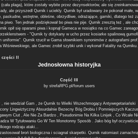
(cała plaga), które zostały wybite przez dezynsektorów, ale się zreinkarnowa
ady, ale przyszedl Qurnik i uciekly. Qurnik był uradowany że pokonał małe, 
, paskudne, wstrętne, obleśne, obrzydliwe, odrażające, gamiki, dlatego też z
 piwo. Ten jednak podziękował bo piwa nie pije. Qurnik zresztą też , ale chc
urnik opił się oparami piwa i kopnął Gameca w nosiątko na co Gamec zareago
przeklenstwem - "Qurnik ty dotykany w ucho przez kosiarke spalinową gumofi
 uniformie". Qurnik rzucił w Gama słownikiem synonimów z autografami prof
ła Wiśniewskiego, ale Gamec zrobił szybki unik i wykonał Fatality na Qurniku.
 części II
Jednosłowna historyjka
Część III
by strefaRPG.pl/forum users
y , nie wiedział Gam , że Qurnik to Wielki Wszechmogący Antywegetariański
cony Lingwiztyczny Absurdalnie Bezecny Bóg Drobiu I Pomniejszych Kaczu
gawym Ciut , Ale Nie Za Bardzo , Pseudonimie Na Kilka Linijek , Co Wcale Ni
adza W Tytułowaniu Go W Ten Monotonny Sposób . Jako bóg był oczywiście
kiego rodzaju ataki...
astosował broń biologiczna i sciagnal skarpetki. Qurnik natomiast zamachną