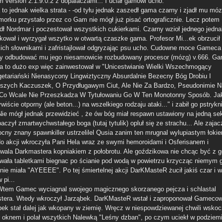
m version 2.1.9.0.2 z dopalaczami... I uciał gamowi ucho.
 to jednak wielka strata - -od tyłu jednak zaszedł gama czarny i zjadł mu móz
morku przystało przez co Gam nie mógł już pisać ortograficznie. Lecz potem
dł Nordmar i poczestował wszystkich cukierkami. Czarny wzioł jednego jedn
kował i wyrzygał wszytko w otwartą czaszke gama. Profesor Mi...ek obrzucił
ich słownikami i zafristajlował odgryzając psu ucho. Cudowne moce Gameca
ły odbudować mu jego niesamowicie rozbudowany procesor (mózg) v.666. G
za to dużo exp więc zainwestował w "Unicestwianie Wielki Wszechmogący
etariański Nienasycony Lingwiztyczny Absurdalnie Bezecny Bóg Drobiu I
szych Kaczuszek, O Przydługawym Ciut, Ale Nie Za Bardzo, Pseudonimie N
, Co Wcale Nie Przeszkadza W Tytułowaniu Go W Ten Monotonny Sposób. Ja
wiście otporny (ale beton...) na wszelkiego rodzaju ataki..." i zabił go pstryk
Nie mógł jednak przewidzieć , że ów bóg miał respawn ustawiony na jedną se
czył zmartwychwstałego boga (tutaj tytulik) opluł się ze strachu... Ale zaja
ocny znany spawnkiller ustrzelilel Qusia zanim ten mrugnal wylupiastym łoki
o akcji wkroczyła Pani Hela wraz ze swymi hemoroidami i Osferisanem i
owala Darkmastera kopniakiem z połobrotu. Ale goździkowa nie chcąc być z 
wała tabletkami biegnac po ścianie pod wodą w powietrzu krzycząc niemym 
 nie miała "AYEEEE". Po tej śmiertelnej akcji DarKMasteR żucił jakiś czar i 
 pi...
 Wtem Gamec wyciagnal swojego magicznego skorzanego pejcza i schlastal
tera. Wtedy wkroczył Jarząbek. DarKMasteR wstał i zaproponował Gamecow
bek stał dalej jak wkopany w ziemię. Wręcz w niespowdziewanej chwili wskoc
 oknem i polał wszytkich Nalewką "Leśny dzban", po czym uciekł w podziemi