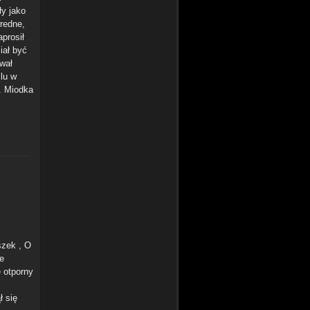
ły jako
wredne,
aprosił
iał być
wał
lu w
. Miodka
szek , O
e
 otporny
ł się