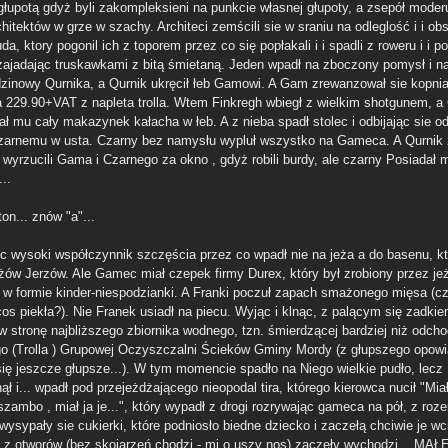
głupotą gdyż byli zakompleksieni na punkcie własnej głupoty, a zsepół moder
chitektów w grze w szachy. Architeci zemścili sie w sraniu na odleglość i i obs
da, ktory pogonil ich z toporem przez co się popłakali i i spadli z roweru i i p
zajadając truskawkami z bitą śmietaną. Jeden wpadł na zboczony pomysł i na
odzinowy Qurnika, a Qurnik ukręcił łeb Gamowi. A Gam zrewanzował sie kopni
a 229.90+VAT z napleta trolla. Wtem Finkregh wbiegł z wielkim shotgunem, a
ł mu cały makazynek kałacha w łeb. A z nieba spadł stolec i odbijając sie o
zarnemu w usta. Czarny bez namysłu wypluł wszystko na Gameca. A Qurnik 
 wyrzucili Gama i Czarnego za okno , gdyż robili burdy, ale czarny Posiadał 
...
ton... znów "a"...
 wysoki współczynnik szczęścia przez co wpadł nie na jeża a do basenu, kt
eżów Jerzów. Ale Gamec miał czepek firmy Durex, który był zrobiony przez je
 w formie kinder-niespodzianki. A Franki poczuł zapach smażonego mięsa (c
cos piekła?). Nie Franek usiadł na piecu. Wyjąc i klnąc, z palącym się zadki
 w stronę najbliższego zbiornika wodnego, tzn. śmierdzącej bardziej niż odch
o (Trolla ) Grupowej Oczyszczalni Ścieków Gminy Mordy (z głupszego opowi
 się jeszcze głupsze...). W tym momencie spadło na Niego wielkie pudło, lecz
ął i... wpadł pod przejeżdżającego nieopodal tira, którego kierowca nucił "Miał
szambo , miał ja je...", który wypadł z drogi rozrywając gameca na pół, z roz
ysypały sie cukierki, które podniosło biedne dziecko i zaczełą chciwie je wc
 z otworów (bez skojarzeń chodzi - mi o uszy nos) zaczeły wychodzi....MAŁ