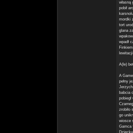
własną 
pobił ar
karsnolu
mordki 
tort ur
glana z
wpakowa
wpadł c
Finkiem
lewitacji
A(le) be
A Gamec
pełny j
Jerzych
babcia 
pobiegł
Czarneg
zrobiło
go unikn
wiosce 
Gamca w
Dziecku