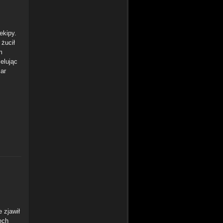
ekipy.
żucił
m
elując
ar
 zjawił
iech