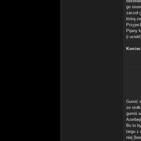
basebal
go siusi
zaczoł 
którą ze
Przyjech
Pijany k
(i uciekł
Koniec
Gumić s
ze stoł
gumiś w
Azerbej
Bo to b
targu z
niej [b