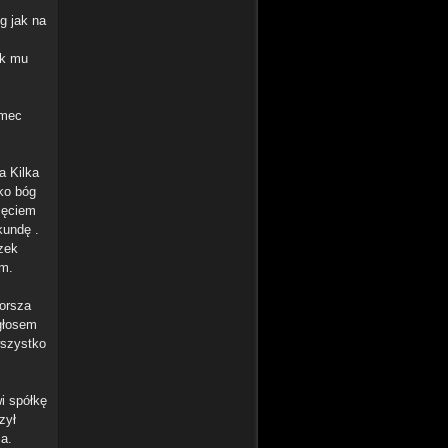
g jak na
ak mu
amec
a Kilka
ko bóg
nięciem
kundę .
czek
em.
gorsza
głosem
wszystko
i spółkę
zył
a.