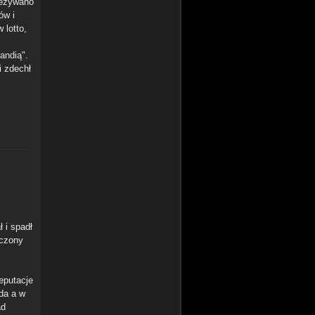
zezywano
ów i
 lotto,
landią".
i zdechł
 i spadł
aczony
eputacje
da a w
ad