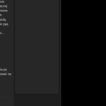
sie
aczej
łnione
ch
ażdą
e jaja
i...
ia po
rować na