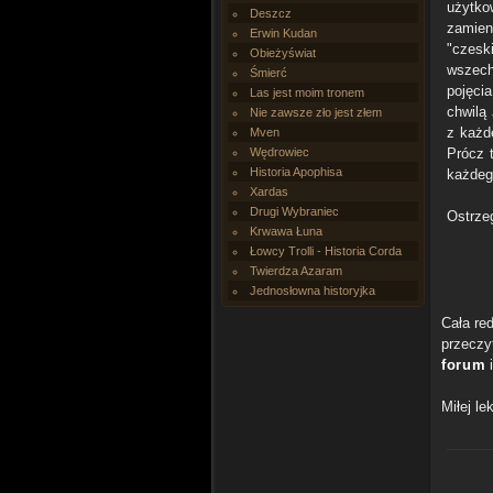
użytko
Deszcz
zamien
Erwin Kudan
"czeski
Obieżyświat
wszech
Śmierć
pojęci
Las jest moim tronem
chwilą 
Nie zawsze zło jest złem
z każd
Mven
Wędrowiec
Prócz 
Historia Apophisa
każdeg
Xardas
Drugi Wybraniec
Ostrze
Krwawa Łuna
Łowcy Trolli - Historia Corda
Twierdza Azaram
Jednosłowna historyjka
Cała re
przeczy
forum
i
Miłej lek