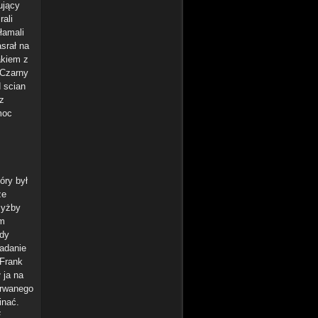
ujący
rali
ołamali
srał na
akiem z
 Czarny
d scian
z
moc
óry był
że
zyżby
em
ody
adanie
 Frank
 ja na
erwanego
inać.
E