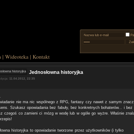
Pa
a
|
Wideoteka
|
Kontakt
Jednosłowna historyjka
edycja:
11.04.2012, 22:35
.
wiadanie nie ma nic wspólnego z RPG, fantasy czy nawet z samym znac
sens. Szukasz opowiadania bez fabuły, bez konkretnych bohaterów... i bez
z czegoś co zamieni ci mózg w wodę lub w ogóle go wyżre. Właśnie znal
rzepis!
łowna historyjka to opowiadanie tworzone przez użytkowników (i tylko