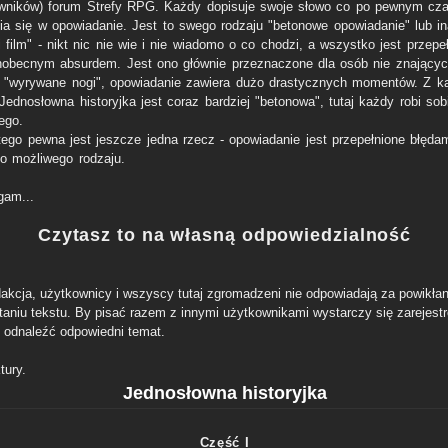
wników) forum Strefy RPG. Każdy dopisuje swoje słowo co po pewnym cza
ia się w opowiadanie. Jest to swego rodzaju "betonowe opowiadanie" lub in
 film" - nikt nic nie wie i nie wiadomo o co chodzi, a wszystko jest przepe
obecnym absurdem. Jest ono głównie przeznaczone dla osób nie znający
a "wyrywane nogi", opowiadanie zawiera dużo drastycznych momentów. Z k
Jednosłowna historyjka jest coraz bardziej "betonowa", tutaj każdy robi sobi
ego.
tego pewna jest jeszcze jedna rzecz - opowiadanie jest przepełnione błędam
o możliwego rodzaju.
gam...
Czytasz to na własną odpowiedzialność
dakcja, użytkownicy i wszyscy tutaj zgromadzeni nie odpowiadają za powikłan
taniu tekstu. By pisać razem z innymi użytkownikami wystarczy się zarejest
 odnaleźć odpowiedni temat.
tury.
Jednosłowna historyjka
Część I