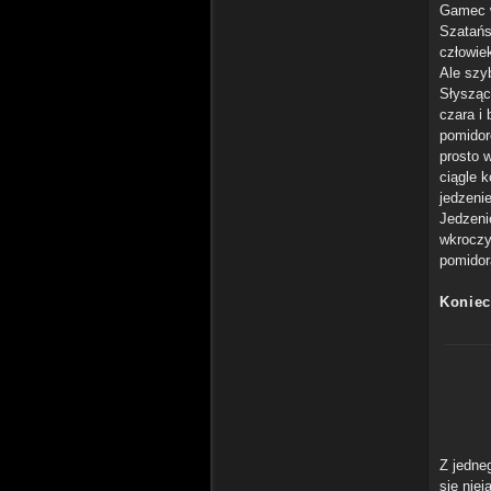
Gamec w
Szatańs
człowie
Ale szyb
Słysząc
czara i
pomidor
prosto 
ciągle 
jedzenie
Jedzeni
wkroczy
pomidor
Koniec 
Z jedne
się niej