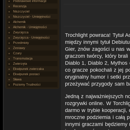
Podstawowe informacje
Recenzja
Niszczyciel
Niszczyciel - Umiejętności
Alchemik
Alchemik - Umiejętności
Zwycięzca
Trochlight powraca! Tytuł A
Zwycięzca - Umiejętności
między innymi tytuł Debiu
Przedmioty
Gier, znów zagości u nas w
Zestawy
Czary
graczom twórcy, który brali 
Transmutacja
Diablo 1, Diablo 2, Mythos
Zwierzęta
co gracze pokochali z jej p
Ekwipunek zwierzaka
Ekwipunek postaci
oryginalny humor i setki p
Sława
przeżywać przygody sam bąd
Poziomy Trudności
Jedną z najważniejszych no
rozgrywki online. W Torchli
darmo w trybie kooperacji,
mroczne podziemia i całą 
innymi graczami będziemy 