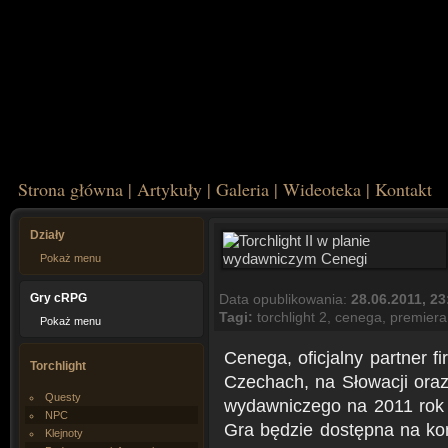
Strona główna
|
Artykuły
|
Galeria
|
Wideoteka
|
Kontakt
Działy
Pokaż menu
Gry cRPG
Data opublikowania:
28.06.2011, 23
Tagi:
torchlight 2
,
cenega
,
premiera
Pokaż menu
Cenega, oficjalny partner 
Torchlight
Czechach, na Słowacji oraz
Questy
wydawniczego na 2011 rok z
NPC
Gra będzie dostępna na ko
Klejnoty