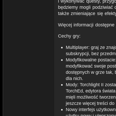
i wykonywać questy, przy
będziemy mogli podziwiać c
także zmieniające się efek
Więcej informacji dostępne
Cechy gry:
Multiplayer: graj ze zn
subskrypcji, bez przed
Modyfikowalne postacie:
modyfikować swoje posta
dostępnych w grze tak, 
dla nich.
Mody: Torchlight II zos
TorchEd, edytora świata
mięli możliwość tworze
jeszcze więcej treści do 
Nowy interfejs użytkowni
użytku nowy i ulepszony 