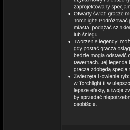
zaprojektowany specjaln
Otwarty świat: gracze m
Torchlight! Podróżować 
miasta, podążać szlakie
lub śniegu.
Tworzenie legendy: możl
gdy postać gracza osiąg
będzie mogła odstawić o
tawernach. Jej legenda 
gracza zdobędą specjalne
Zwierzęta i łowienie ryb
w Torchlight II w ulepsz
lepsze efekty, a twoje 
by sprzedać niepotrzebn
osobiście.