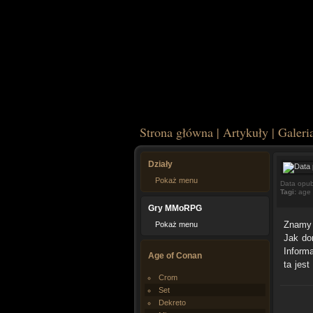
Strona główna
|
Artykuły
|
Galeri
Działy
Pokaż menu
Data opub
Tagi:
age 
Gry MMoRPG
Znamy 
Pokaż menu
Jak do
Inform
Age of Conan
ta jes
Crom
Set
Dekreto