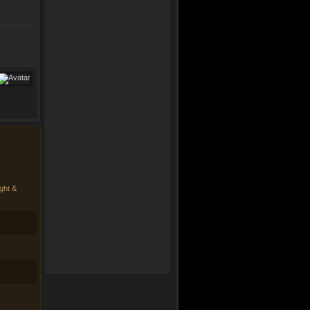
ght &