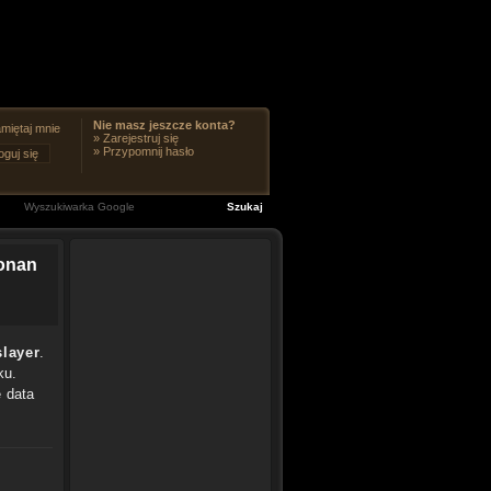
Nie masz jeszcze konta?
miętaj mnie
»
Zarejestruj się
»
Przypomnij hasło
Conan
slayer
.
ku.
e data