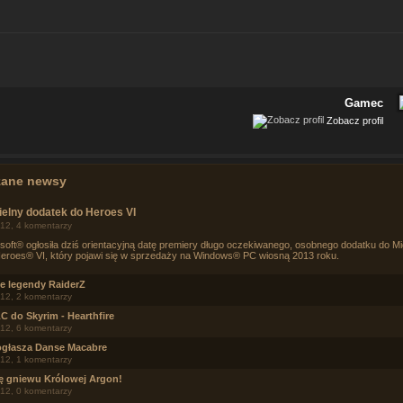
Gamec
Zobacz profil
zane newsy
elny dodatek do Heroes VI
12, 4 komentarzy
soft® ogłosiła dziś orientacyjną datę premiery długo oczekiwanego, osobnego dodatku do Mi
eroes® VI, który pojawi się w sprzedaży na Windows® PC wiosną 2013 roku.
e legendy RaiderZ
12, 2 komentarzy
 do Skyrim - Hearthfire
12, 6 komentarzy
ogłasza Danse Macabre
12, 1 komentarzy
ię gniewu Królowej Argon!
12, 0 komentarzy