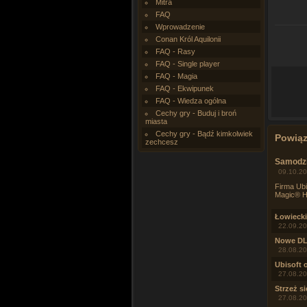
Mitra
FAQ
Wprowadzenie
Conan Król Aquilonii
FAQ - Rasy
FAQ - Single player
FAQ - Magia
FAQ - Ekwipunek
FAQ - Wiedza ogólna
Cechy gry - Buduj i broń
miasta
Cechy gry - Bądź kimkolwiek
Powią
zechcesz
Samodzi
09.10.20
Firma Ubi
Magic® H
Łowiecki
22.09.20
Nowe DLC
28.08.20
Ubisoft 
27.08.20
Strzeż s
27.08.20