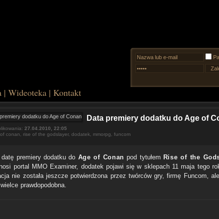
Pa
a
|
Wideoteka
|
Kontakt
Data premiery dodatku do Age of 
likowania:
27.04.2010, 22:05
of conan
,
rise of the godslayer
,
dodatek
,
mmorpg
,
funcom
datę premiery dodatku do
Age of Conan
pod tytułem
Rise of the God
nosi portal MMO Examiner, dodatek pojawi się w sklepach 11 maja tego ro
acja nie została jeszcze potwierdzona przez twórców gry, firmę Funcom, al
t wielce prawdopodobna.