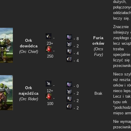
dużych,
połączony
oddziałach
leczy się.
Znacznie
silniejszy
-
Furia
zwykłego 
- 8
Ork
23+
orków
lecz wciąż
dowódca
- 2
(Orcs
trzeba
-
(Orc Chief)
- 4
Fury)
specjalnie
250
liczyć się
- 4
przeciwni
Nieco szy
niż reszta
-
orków i r
- 0
Ork
12+
nieco leps
najeźdźca
- 2
Brak
Lecz i tak
-
(Orc Rider)
- 2
typu ork
100
"podchodz
- 2
mięso arm
Nie wyma
przeciwnik