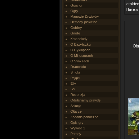
atakiem
Giganci
Ikona
Ogry
Magowie Żywiołów
Demony piekielne
Gobliny
Gnolle
Krasnoludy
O Bazyliszku
Ob
O Cyklopach
O Minotaurach
O Sfinksach
Draconide
Smoki
Pająki
Elfy
Sol
Recenzja
Odsłaniamy prawdę
Solucja
Ołtarze
Zadania poboczne
Opis gry
Wywiad 1
Porady