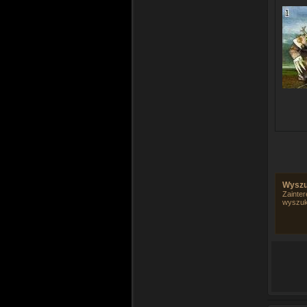
Wyszu
Zainter
wyszuk