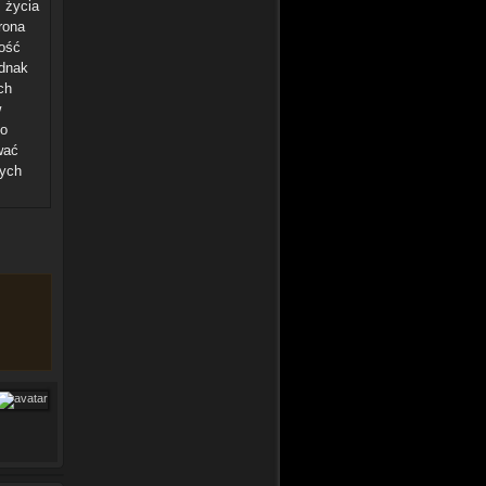
 życia
rona
ość
ednak
ch
w
co
wać
nych