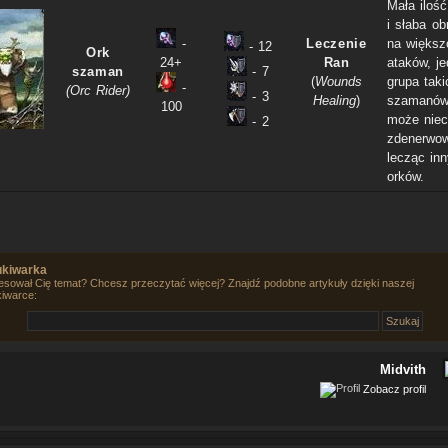
Mała ilość
i słaba ob
-
Leczenie
na większ
- 12
Ork
24+
Ran
ataków, j
szaman
- 7
(
Wounds
grupa taki
-
(Orc Rider)
- 3
Healing
)
szamanó
100
może nie
- 2
zdenerwo
lecząc in
orków.
kiwarka
esował Cię temat? Chcesz przeczytać więcej? Znajdź podobne artykuły dzięki naszej
iwarce:
Midvith
Zobacz profil