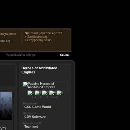
Nie masz jeszcze konta?
miętaj mnie
»
Zarejestruj się
»
Przypomnij hasło
Heroes of Annihilated
Empires
(
4
/
5
,
3
ocen)
Producent:
GSC Game World
Wydawca:
CDV Software
Dystrybutor PL:
Techland
szym