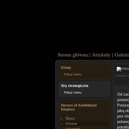
Strona główna
|
Artykuły
|
Galeri
Działy
Pokaż menu
Ostatnia 
Gry strategiczne
Pokaż menu
Od zar
potwory
Poniżej
Heroes of Annihilated
Empires
jaką ob
jest ró
Ślepcy
potwory
Orkowie
potrafi
Ursanoidzi