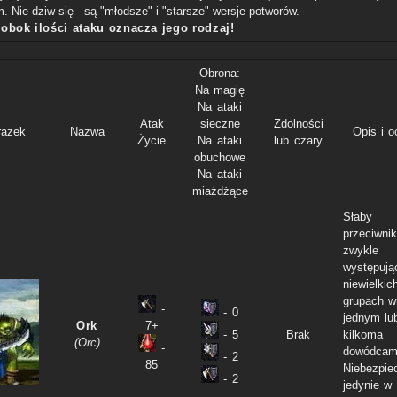
. Nie dziw się - są "młodsze" i "starsze" wersje potworów.
 obok ilości ataku oznacza jego rodzaj!
Obrona:
Na magię
Na ataki
Atak
sieczne
Zdolności
razek
Nazwa
Opis i 
Życie
Na ataki
lub czary
obuchowe
Na ataki
miażdżące
Słaby
przeciwnik
zwykle
występują
niewielkic
grupach w
-
- 0
jednym lu
Ork
7+
- 5
Brak
kilkoma
(Orc)
-
dowódcam
- 2
85
Niebezpie
- 2
jedynie w