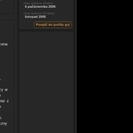
Data wydania (Świat):
6 października 2006
Data wydania (Polska):
listopad 2006
Przejdź do profilu gry
ocena
,
cy w
h
raz z
b
i.
czny