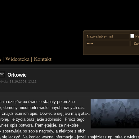
Pa
a
|
Wideoteka
|
Kontakt
Orkowie
edycja:
28.10.2006, 13:12
ania dziejów po świecie stąpały przeróżne
, demony, nieumarli i wiele innych różnych ras.
 znajdziecie ich opis. Dowiecie się jaki mają atak,
ronę, ile życia oraz jakie zdolności. Prócz tego
wnież opis potwora. Pamiętajcie, że niektóre
 zostawiają po sobie nagrody, a niektóre z nich
ą się leczyć. Na koniec ważna informacja - jeżeli znajdziesz np. orka z więk