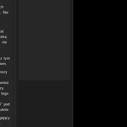
ch
. Nie
 od
orka,
 nie
 z tym
kiem.
bszy
ównież
zy.
 tego
i" pod
atnie.
gający
.