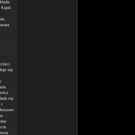
składa
. Kupić
bie,
osani
zości.
uje się
e
sie.
prócz
łada się
 i
m bossem
my
chów
ście
ienia