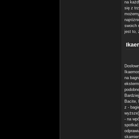
na każd
się z tr
możemy 
najróżn
swoich 
jest to,
Ikae
Dosłown
Ikaemos
na bagn
eksterm
podobne
Bardzie
Bacite,
z - bag
wyższe)
- na wp
spotkać
odprawi
skamien