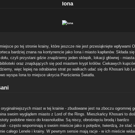
Iona
iejsce po tej stronie krainy, które jeszcze nie jest przesiąknięte wpływami O
orteca bardziej znana na kontynencie jako Iona i miasto kapłanów. Składa się 
- dołu, czyli przystani gdzie znajdziemy jeden sklepik, lokacji głównej - miasta
 biblioteki oraz znajdujących się pod miastem krypt królów. Ciekawych kupców
dziemy, więc lepiej na odrabianie strat po walkach udać się do Khosani lub Le
wo wyspa Iona to miejsce ukrycia Pierścienia Światła.
ani
oryginalniejszych miast w tej krainie - zbudowane jest na zboczu ogromnej gó
ina swoim wyglądem miasto z Lord of the Rings. Mieszkańcy Khosani to do
istoty podobne nieco do krasnoludów. Są niscy, obrośnięciu brodą i bardzo
iali - często wspominają o swoim mieście jako o potędze, twierdzą, że stać 
nie całego Lenele i krainy. W pewnym sensie mają racje - w ich mieście wida