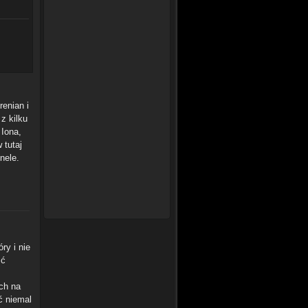
renian i
z kilku
 Iona,
 tutaj
nele.
ry i nie
ść
ich na
ć niemal