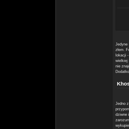
Jedyne m
złem. F
lokacji 
wielkiej
nie znaj
Dodatko
Khos
Jedno z 
przypom
dziwne 
zarozum
wykupie