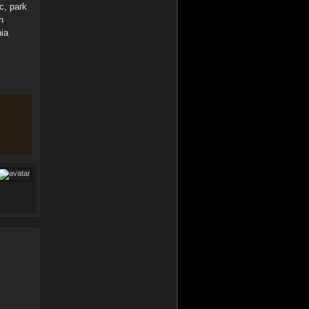
c, park
h
ia