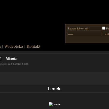
Pa
a
|
Wideoteka
|
Kontakt
Miasta
edycja:
12.04.2012, 08:45
Lenele