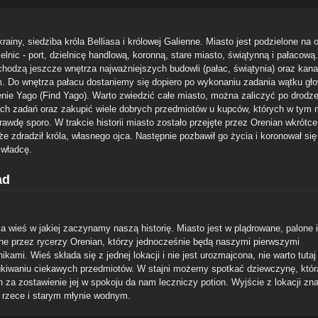
krainy, siedziba króla Belliasa i królowej Galienne. Miasto jest podzielone na
ielnic - port, dzielnicę handlową, koronną, stare miasto, świątynną i pałacową
chodzą jeszcze wnętrza najważniejszych budowli (pałac, świątynia) oraz kana
. Do wnętrza pałacu dostaniemy się dopiero po wykonaniu zadania wątku gł
enie Yago (Find Yago). Warto zwiedzić całe miasto, można zaliczyć po drodze
ch zadań oraz zakupić wiele dobrych przedmiotów u kupców, których w tym 
rawdę sporo. W trakcie historii miasto zostało przejęte przez Orenian wkrótc
że zdradził króla, własnego ojca. Następnie pozbawił go życia i koronował się
władcę.
ad
ka wieś w jakiej zaczynamy naszą historię. Miasto jest w plądrowane, palone i
ne przez rycerzy Orenian, którzy jednocześnie będą naszymi pierwszymi
ikami. Wieś składa się z jednej lokacji i nie jest urozmajcona, nie warto tuta
kiwaniu ciekawych przedmiotów. W stajni możemy spotkać dziewczynę, któr
 za zostawienie jej w spokoju da nam leczniczy potion. Wyjście z lokacji zna
y rzece i starym młynie wodnym.