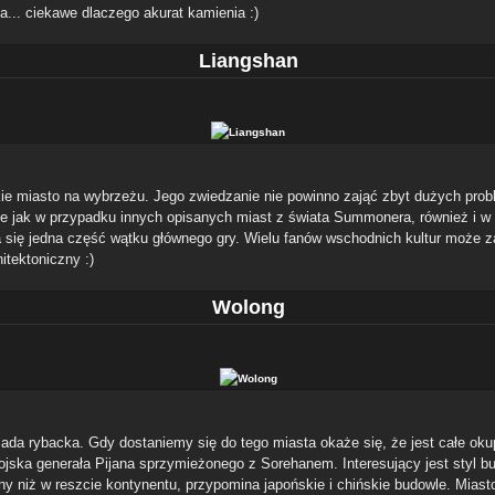
a... ciekawe dlaczego akurat kamienia :)
Liangshan
kie miasto na wybrzeżu. Jego zwiedzanie nie powinno zająć zbyt dużych pro
e jak w przypadku innych opisanych miast z świata Summonera, również i w
 się jedna część wątku głównego gry. Wielu fanów wschodnich kultur może z
hitektoniczny :)
Wolong
ada rybacka. Gdy dostaniemy się do tego miasta okaże się, że jest całe ok
ojska generała Pijana sprzymieżonego z Sorehanem. Interesujący jest styl bu
nny niż w reszcie kontynentu, przypomina japońskie i chińskie budowle. Miast