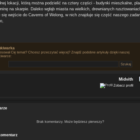
dnej lokacji, którą można podzielić na cztery części - budynki mieszkalne, pla
wninę na skarpie. Daleko wgłąb miasta na wielkich, drewnianych rusztowaniac
e się wejście do Caverns of Welong, w nich znajduje się część naszego zadan
o,
kiwarka
esował Cię temat? Chcesz przeczytać więcej? Znajdź podobne artykuły dzięki naszej
iwarce:
Midvith
Zobacz profil
arze
Brak komentarzy. Może będziesz pierwszy?
komentarz