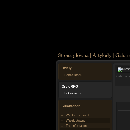
Strona główna
|
Artykuły
|
Galeri
Działy
Pokaż menu
Ostatnia 
Gry cRPG
Pokaż menu
Summoner
Wid the Terrified
Wątek główny
The Infestation