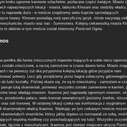
ym kroku ogromne kamienie szlachetne, pozłacane części świątyni. Miasto 
zech najważniejszych lokacji - miasta, labiryntu Khosani oraz siedziby władcy
tu naprawdę dużo - w mieście znajdziemy wielu kupców sprzedających
iejsze towary. Khosani posiadają swój specyficzny język, różnie nazywają sie
mieszkańców, miasto oraz nas - Summonera. Kolejną ciekawostką miasta Kh
 że to właśnie w tym mieście został stworzony Pierścień Ognia.
mos
a perełka dla fanów zniszczonych imperiów mających w sobie nieco tajemnic
 zostało zniszczone, a raczej zamrożone w czasie dawno temu. Miasto znajd
ach i na pierwszy żut oka przypomina kolejną lokację gdzie przyjdzie nam
inować potwory. Lecz gdy przejdziemy przez bagna zobaczymy gdzieniegdzi
 do ludzi kształty. Później okaże się, że są to mieszkańcy - zamrożeni w cza
j pasuje tutaj skamieniali, ponieważ wszystko zostało zamienione w kamień, 
 które teraz władają miastem. Ikaemos jest najprawdę ogromnym miastem, sk
ien, przedsionku pałacu, wielu komnat wewnętrznych (poziomy średnie, niższe
 oraz sali tronowej. W ostatniej lokacji czeka nas konfrontacja z oryginalny
ół skamieniałym władcą Ikaemos. Wędrując po tym ciekawym mieście może
 skamieniałych strażników, którzy jakby dopiero co rozmawiali ze sobą, mni
ających wspólną modlitwę czy przechadzających się ludzi. Wszystko oczywi
iałe, łącznie z mieszkańcami. Ikaemos jest również miejscem ukrycia Pierśc