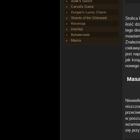
Asilik's Sword
Carval's Game
Durgan's Lucky Charm
Shards of the Ghimaadi
Stolica 
Recenzja
ilość dz
Interfejs
tego do
Bohaterowie
miastem
Miasta
Znalezi
ciekawy
jest nap
jak ksią
nowego 
Mas
Niewiel
niszczo
przeciwn
w poszu
wzamian
się prz