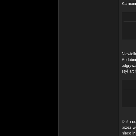
Kamieni
Niewiel
Podobni
odgrywa
styl arc
Duża os
przez w
nieco i