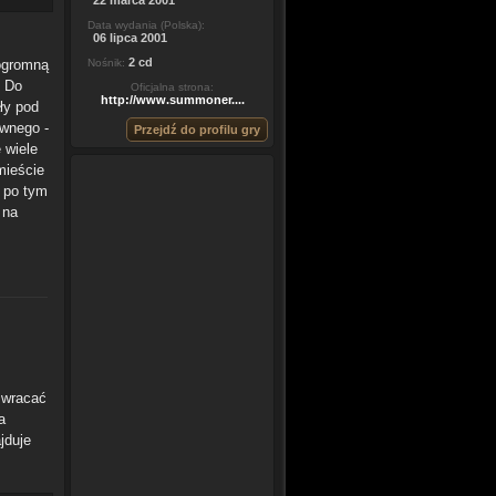
22 marca 2001
Data wydania (Polska):
06 lipca 2001
2 cd
 ogromną
Nośnik:
. Do
Oficjalna strona:
http://www.summoner....
ły pod
ownego -
Przejdź do profilu gry
 wiele
mieście
e po tym
 na
j wracać
a
jduje