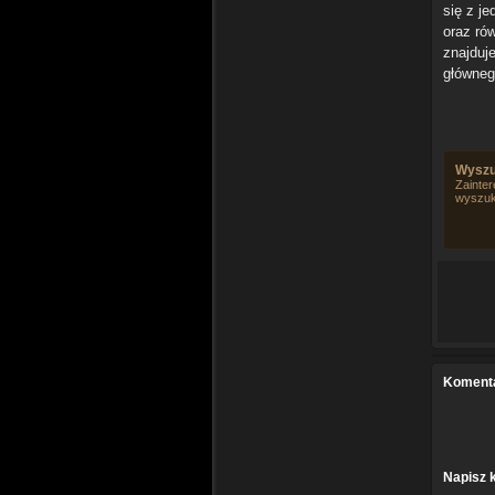
się z je
oraz ró
znajduj
główneg
Wyszu
Zainter
wyszuk
Koment
Napisz 