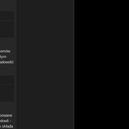
blemów.
 tym
adowolić
upowane
dowli -
o składa