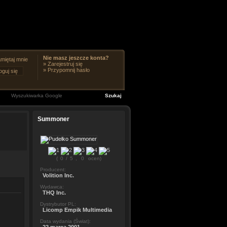
Nie masz jeszcze konta?
miętaj mnie
»
Zarejestruj się
»
Przypomnij hasło
Summoner
(
0
/
5
,
0
ocen)
Producent:
Volition Inc.
Wydawca:
THQ Inc.
Dystrybutor PL:
Licomp Empik Multimedia
Data wydania (Świat):