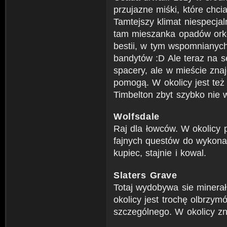
przujazne miśki, które chcia
Tamtejszy klimat niespecjal
tam mieszanka opadów orkó
bestii, w tym wspomnianyc
bandytów :D Ale teraz na se
spacery, ale w mieście znaj
pomogą. W okolicy jest też 
Timbelton zbyt szybko nie 
Wolfsdale
Raj dla łowców. W okolicy p
fajnych questów do wykonan
kupiec, stajnie i kowal.
Slaters Grave
Totaj wydobywa sie minerał 
okolicy jest trochę olbrzy
szczególnego. W okolicy zna