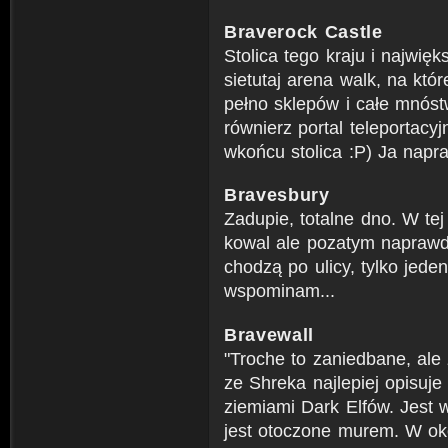
Braverock Castle
Stolica tego kraju i najwię
sietutaj arena walk, na któ
pełno sklepów i całe mnós
równierz portal teleportacy
wkońcu stolica :P) Ja napr
Bravesbury
Zadupie, totalne dno. W te
kowal ale pozatym naprawdę
chodzą po ulicy, tylko jeden
wspominam...
Bravewall
"Troche to zaniedbane, ale z
ze Shreka najlepiej opisuje
ziemiami Dark Elfów. Jest 
jest otoczone murem. W ok