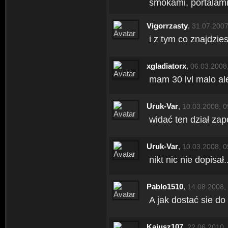
smokami, portalami
Vigorrzasty
,
31.07.2007
i z tym co znajdzi
xgladiatorx
,
06.03.2008
mam 30 lvl malo ale
Uruk-Var
,
10.03.2008, 0
widać ten dział zap
Uruk-Var
,
10.03.2008, 0
nikt nic nie dopisał..
Pablo1510
,
14.08.2008,
A jak dostać sie d
Kajusz107
,
22.06.2010,