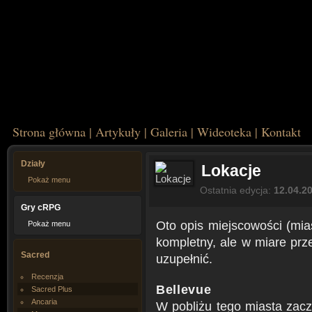
Strona główna
|
Artykuły
|
Galeria
|
Wideoteka
|
Kontakt
Działy
Lokacje
Pokaż menu
Ostatnia edycja:
12.04.2
Gry cRPG
Oto opis miejscowości (mias
Pokaż menu
kompletny, ale w miare prz
Sacred
uzupełnić.
Recenzja
Bellevue
Sacred Plus
Ancaria
W pobliżu tego miasta zacz