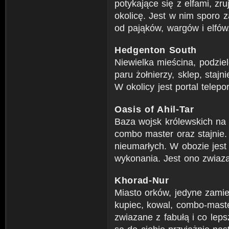
potykające się z elfami, z
okolicę. Jest w nim sporo 
od pająków, wargów i elfów
Hedgenton South
Niewielka mieścina, podziel
paru żołnierzy, sklep, stajn
W okolicy jest portal telepor
Oasis of Ahil-Tar
Baza wojsk królewskich na p
combo master oraz stajnie. 
nieumarłych. W obozie jest 
wykonania. Jest ono zwiaza
Khorad-Nur
Miasto orków, jedyne zamie
kupiec, kowal, combo-master 
zwiazane z fabułą i co leps