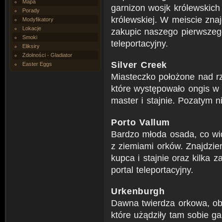
Mapa
garnizon wosjk królewskich 
Porady
królewskiej. W meiscie zn
Modyfikatory
Lokacje
zakupic naszego pierwszego
Smoki
teleportacyjny.
Eliksiry
Zdolności - Gladiator
Silver Creek
Easter Eggs
Miasteczko położone nad r
które występowało ongis w t
master i stajnie. Pozatym n
Porto Vallum
Bardzo młoda osada, co wid
z ziemiami orków. Znajdzi
kupca i stajnie oraz kilka 
portal teleportacyjny.
Urkenburgh
Dawna twierdza orkowa, ob
które użądziły tam sobie ga