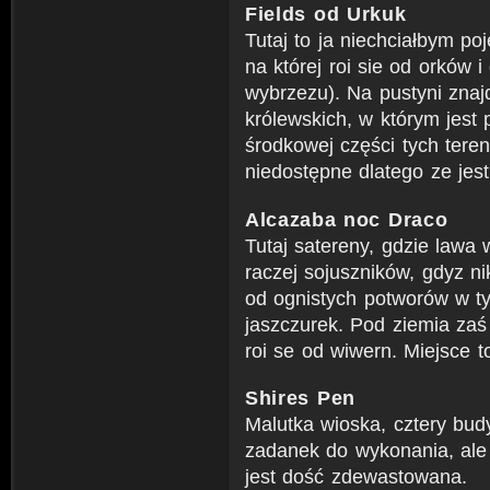
Fields od Urkuk
Tutaj to ja niechciałbym po
na której roi sie od orków i
wybrzezu). Na pustyni zna
królewskich, w którym jest 
środkowej części tych tere
niedostępne dlatego ze jest
Alcazaba noc Draco
Tutaj satereny, gdzie lawa 
raczej sojuszników, gdyz ni
od ognistych potworów w tym
jaszczurek. Pod ziemia zaś 
roi se od wiwern. Miejsce t
Shires Pen
Malutka wioska, cztery budy
zadanek do wykonania, ale
jest dość zdewastowana.