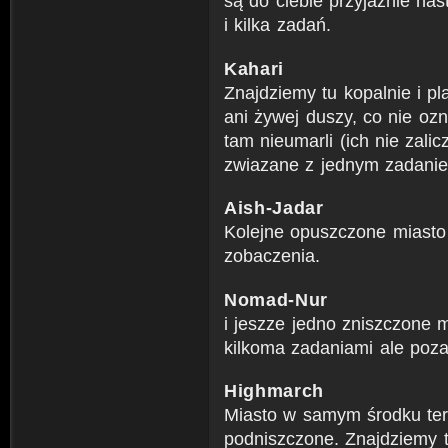
są do ciebie przyjażnie nast
i kilka zadań.
Kahari
Znajdziemy tu kopalnie i pla
ani żywej duszy, co nie oz
tam nieumarli (ich nie zal
zwiazane z jednym zadani
Aish-Jadar
Kolejne opuszczone miasto
zobaczenia.
Nomad-Nur
i jeszze jedno zniszczone 
kilkoma zadaniami ale poz
Highmarch
Miasto w samym środku tery
podniszczone. Znajdziemy 