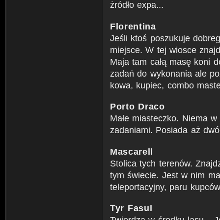
żródło expa...
Florentina
Jeśli ktoś poszukuje dobre
miejsce. W tej wiosce znajd
Maja tam całą masę koni do 
zadań do wykonania ale po
kowa, kupiec, combo master 
Porto Draco
Małe miasteczko. Niema w 
zadaniami. Posiada aż dwó
Mascarell
Stolica tych terenów. Znaj
tym świecie. Jest w nim mał
teleportacyjny, paru kupców,
Tyr Fasul
Twierdza w środku lasu...