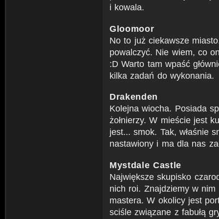
i kowala.
Gloomoor
No to już ciekawsze miasto
powalczyć. Nie wiem, co ona
:D Warto tam wpaść główni
kilka zadań do wykonania.
Drakenden
Kolejna wiocha. Posiada sp
żołnierzy. W mieście jest k
jest... smok. Tak, właśnie s
nastawiony i ma dla nas za
Mystdale Castle
Największe skupisko czarod
nich roi. Znajdziemy w nim
mastera. W okolicy jest port
sciśle związane z fabułą gr