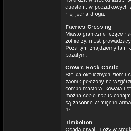
questem, w początkowych a
niej jedna droga.
Faeries Crossing
Miasto graniczne leżące na
żołnierzy, most prowadząc
Poza tym znajdziemy tam ku
pozatym.
Crow's Rock Castle
Stolica okolicznych ziem i 
zaemk połozony na wzgórzu
combo mastera, kowala i st
można sobie nabuc conajmni
są zasobne w mięcho armat
:P
Timbelton
Osada drwali. Leży w środku