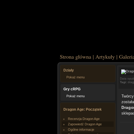
Strona główna
|
Artykuły
|
Galeri
Działy
Pokaż menu
Data opub
Tagi:
dra
Gry cRPG
Twórcy
Pokaż menu
został
Drago
Dragon Age: Początek
sklepa
Recenzja Dragon Age
Zapowiedź Dragon Age
Ogólne informacje