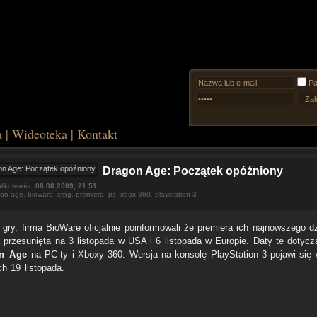
Pa
a
|
Wideoteka
|
Kontakt
Dragon Age: Początek opóźniony
likowania:
08.08.2009, 21:51
gon age
,
bioware
,
crpg
,
premiera
,
pc
,
xbox 360
,
playstation 3
 gry, firma BioWare oficjalnie poinformowali że premiera ich najnowszego d
a przesunięta na 3 listopada w USA i 6 listopada w Europie. Daty te dotycz
n Age
na PC-ty i Xboxy 360. Wersja na konsolę PlayStation 3 pojawi się
ch 19 listopada.