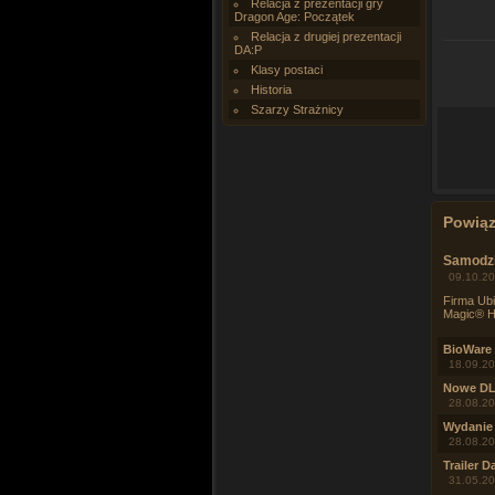
Relacja z prezentacji gry
Dragon Age: Początek
Relacja z drugiej prezentacji
DA:P
Klasy postaci
Historia
Szarzy Strażnicy
Powią
Samodzi
09.10.20
Firma Ubi
Magic® H
BioWare 
18.09.20
Nowe DLC
28.08.20
Wydanie 
28.08.20
Trailer 
31.05.20