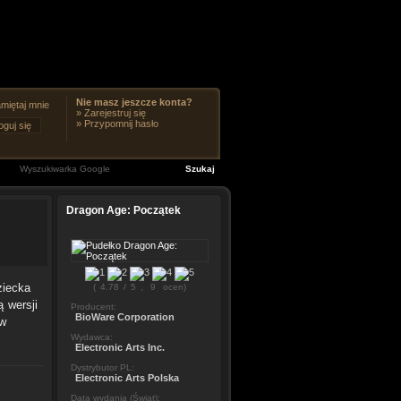
Nie masz jeszcze konta?
miętaj mnie
»
Zarejestruj się
»
Przypomnij hasło
Dragon Age: Początek
ziecka
(
4.78
/
5
,
9
ocen)
ą wersji
Producent:
BioWare Corporation
 w
Wydawca:
Electronic Arts Inc.
Dystrybutor PL:
Electronic Arts Polska
Data wydania (Świat):