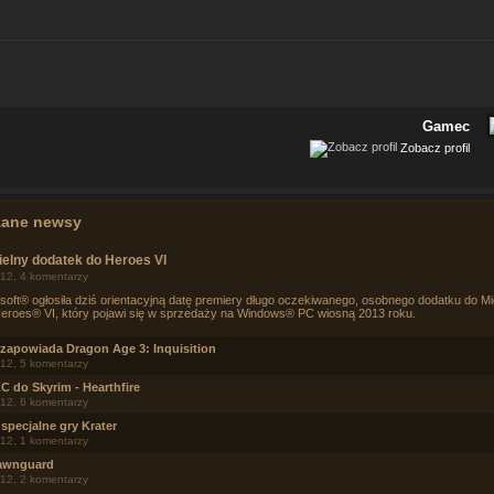
Gamec
Zobacz profil
zane newsy
elny dodatek do Heroes VI
12, 4 komentarzy
soft® ogłosiła dziś orientacyjną datę premiery długo oczekiwanego, osobnego dodatku do Mi
eroes® VI, który pojawi się w sprzedaży na Windows® PC wiosną 2013 roku.
zapowiada Dragon Age 3: Inquisition
12, 5 komentarzy
 do Skyrim - Hearthfire
12, 6 komentarzy
specjalne gry Krater
12, 1 komentarzy
Dawnguard
12, 2 komentarzy