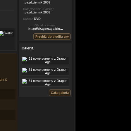
październik 2009
Data wydania (Polska):
październik 2009
DVD
Nośnik:
Oficjalna strona:
http://dragonage.bio...
Przejdź do profilu gry
Galeria
ght &
Cała galeria