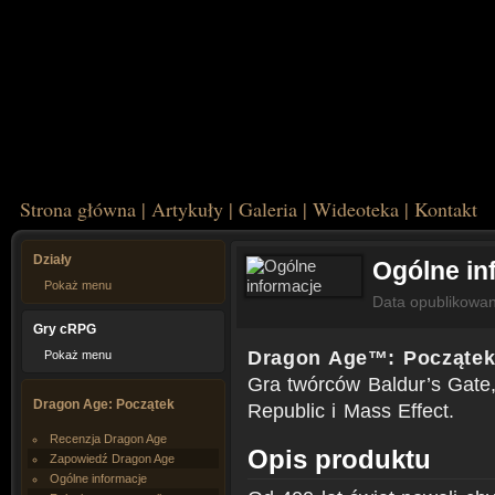
Strona główna
|
Artykuły
|
Galeria
|
Wideoteka
|
Kontakt
Działy
Ogólne in
Pokaż menu
Data opublikowa
Gry cRPG
Dragon Age™: Począte
Pokaż menu
Gra twórców Baldur’s Gate,
Dragon Age: Początek
Republic i Mass Effect.
Recenzja Dragon Age
Opis produktu
Zapowiedź Dragon Age
Ogólne informacje