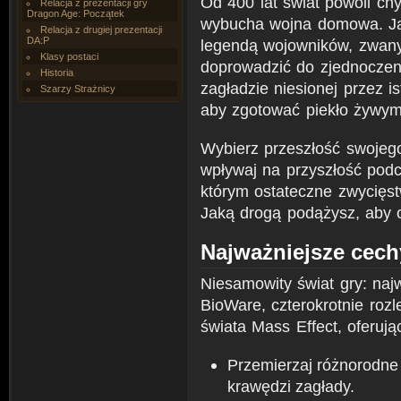
Od 400 lat świat powoli chy
Relacja z prezentacji gry
Dragon Age: Początek
wybucha wojna domowa. Jak
Relacja z drugiej prezentacji
DA:P
legendą wojowników, zwany
Klasy postaci
doprowadzić do zjednoczen
Historia
zagładzie niesionej przez is
Szarzy Strażnicy
aby zgotować piekło żywym
Wybierz przeszłość swojego 
wpływaj na przyszłość podc
którym ostateczne zwycięst
Jaką drogą podążysz, aby o
Najważniejsze cech
Niesamowity świat gry: naj
BioWare, czterokrotnie rozl
świata Mass Effect, oferuj
Przemierzaj różnorodne 
krawędzi zagłady.