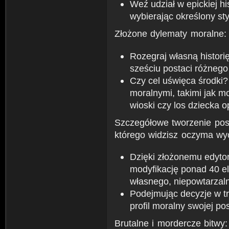
Weź udział w epickiej hist
wybierając określony sty
Złożone dylematy moralne: n
Rozegraj własną histori
sześciu postaci różneg
Czy cel uświęca środki?
moralnymi, takimi jak mo
wioski czy los dziecka 
Szczegółowe tworzenie post
którego widzisz oczyma wy
Dzięki złożonemu edyto
modyfikację ponad 40 e
własnego, niepowtarzal
Podejmując decyzje w tr
profil moralny swojej pos
Brutalne i mordercze bitwy: