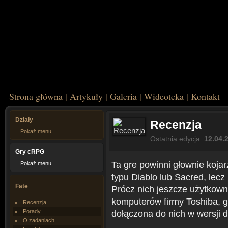
Strona główna
|
Artykuły
|
Galeria
|
Wideoteka
|
Kontakt
Działy
Recenzja
Pokaż menu
Ostatnia edycja:
12.04.
Gry cRPG
Ta gre powinni głownie kojarz
Pokaż menu
typu Diablo lub Sacred, lecz 
Fate
Prócz nich jeszcze użytkow
komputerów firmy Toshiba, g
Recenzja
Porady
dołączona do nich w wersji 
O zadaniach