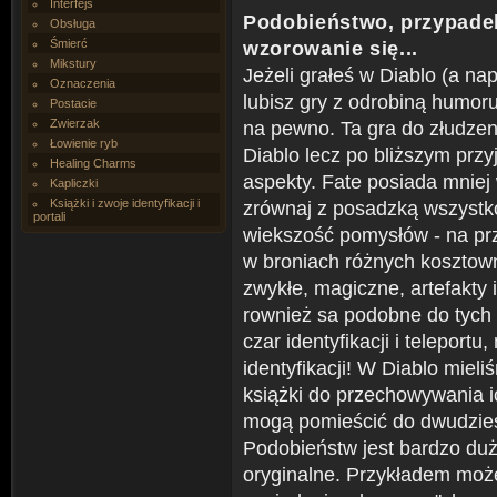
Interfejs
Podobieństwo, przypade
Obsługa
Śmierć
wzorowanie się...
Mikstury
Jeżeli grałeś w Diablo (a na
Oznaczenia
lubisz gry z odrobiną humoru
Postacie
Zwierzak
na pewno. Ta gra do złudzen
Łowienie ryb
Diablo lecz po bliższym przy
Healing Charms
aspekty. Fate posiada mniej 
Kapliczki
Książki i zwoje identyfikacji i
zrównaj z posadzką wszystko
portali
wiekszość pomysłów - na pr
w broniach różnych kosztown
zwykłe, magiczne, artefakty 
rownież sa podobne do tych z
czar identyfikacji i teleportu
identyfikacji! W Diablo mieli
książki do przechowywania ic
mogą pomieścić do dwudzie
Podobieństw jest bardzo duż
oryginalne. Przykładem może