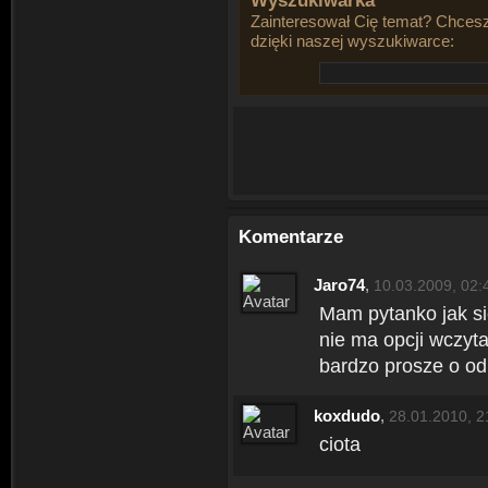
Wyszukiwarka
Zainteresował Cię temat? Chcesz
dzięki naszej wyszukiwarce:
Komentarze
Jaro74
,
10.03.2009, 02:
Mam pytanko jak sie
nie ma opcji wczyta
bardzo prosze o od
koxdudo
,
28.01.2010, 2
ciota