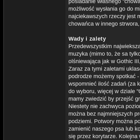
posiadanie własnego "chowa
możliwość wysłania go do mi
najciekawszych rzeczy jest 
chowańca w innego strwora, 
Wady i zalety
Przedewszystkim najwiekszą 
muzyka (mimo to, że sa tylko
olśniewająca jak w Gothic III
Zaraz za tymi zaletami uklas
podrodze możemy spotkać - 
wspomnieć ilość zadań (za 
do wyboru, więcej w dziale "
mamy zwiedzić by przejść grę
Niestety nie zachwyca pozio
można bez najmniejszych pr
podziemi. Potwory można po
zamienić naszego psa lub ko
się przez korytarze. Kolejn