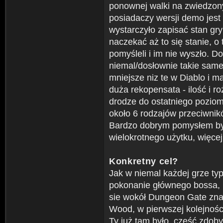
ponownej walki na zwiedzon
posiadaczy wersji demo jest
wystarczyło zapisać stan gry
naczekać aż to się stanie, o
pomyśleli i im nie wyszło. 
niemal/dosłownie takie same
mniejsze niz te w Diablo i m
duża rekopensata - ilość i 
drodze do ostatniego pozio
około 6 rodzajów przeciwnik
Bardzo dobrym pomysłem byl
wielokrotnego użytku, więcej
Konkretny cel?
Jak w niemal każdej grze ty
pokonanie głównego bossa, n
sie wokół Dungeon Gate zna
Wood, w pierwszej kolejności
Ty już tam było, cześć zdoby