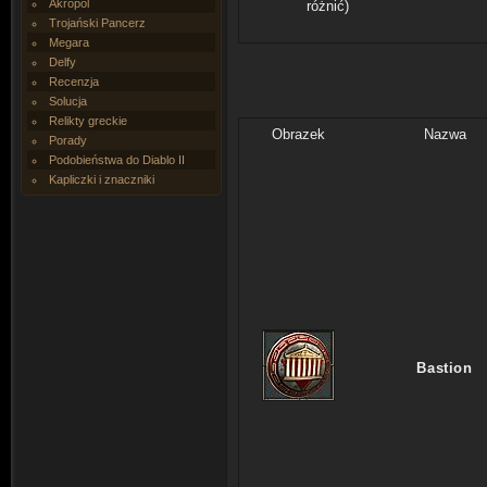
Akropol
różnić)
Trojański Pancerz
Megara
Delfy
Recenzja
Solucja
Relikty greckie
Obrazek
Nazwa
Porady
Podobieństwa do Diablo II
Kapliczki i znaczniki
Bastion