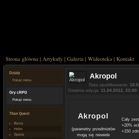
Strona główna
|
Artykuły
|
Galeria
|
Wideoteka
|
Kontakt
Działy
Akropol
Pokaż menu
Data opublikowania:
10.0
Ostatnia edycja:
11.04.2012, 23:00
Gry cRPG
Pokaż menu
Titan Quest
Akropol
Cały zes
Burza
+20% och
(parametry przedmiotów
Helos
+150 zdr
Sparta
mogą się niewiele