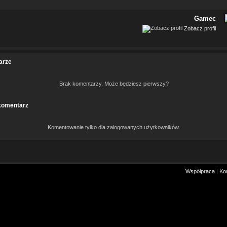
Gamec
Zobacz profil
arze
Brak komentarzy. Może będziesz pierwszy?
komentarz
Komentowanie tylko dla zalogowanych użytkowników.
Współpraca
|
Ko