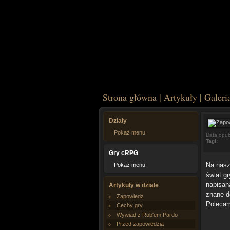
Strona główna
|
Artykuły
|
Galeri
Działy
Pokaż menu
Data opub
Tagi:
Gry cRPG
Na nasz
Pokaż menu
świat g
napisan
Artykuły w dziale
znane d
Zapowiedź
Polecam
Cechy gry
Wywiad z Rob'em Pardo
Przed zapowiedzią