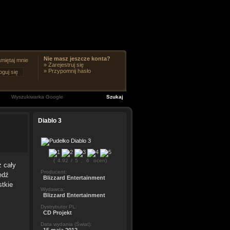
Nie masz jeszcze konta?
miętaj mnie
»
Zarejestruj się
»
Przypomnij hasło
Diablo 3
(
4.92
/
5
,
6
ocen)
 cały
Producent:
edź
Blizzard Entertainment
stkie
Wydawca:
Blizzard Entertainment
Dystrybutor PL:
CD Projekt
Data wydania (Świat):