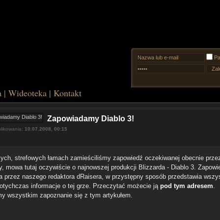
Pa
a
|
Wideoteka
|
Kontakt
Zapowiadamy Diablo 3!
likowania:
10.07.2008, 00:15
ych, strefowych łamach zamieściliśmy zapowiedź oczekiwanej obecnie przez
ry, mowa tutaj oczywiście o najnowszej produkcji Blizzarda - Diablo 3. Zapowi
a przez naszego redaktora dRaisera, w przystępny sposób przedstawia wszy
otychczas informacje o tej grze. Przeczytać możecie ją
pod tym adresem
.
y wszystkim zapoznanie się z tym artykułem.