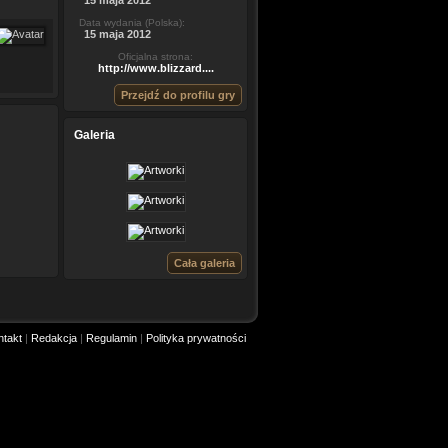
15 maja 2012
Data wydania (Polska):
15 maja 2012
Oficjalna strona:
http://www.blizzard....
Przejdź do profilu gry
Galeria
Cała galeria
ntakt
|
Redakcja
|
Regulamin
|
Polityka prywatności