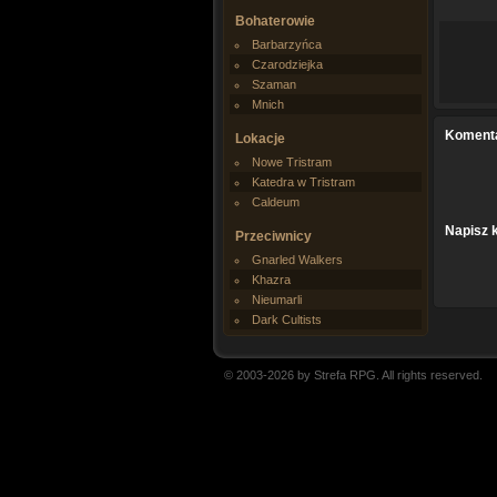
Bohaterowie
Barbarzyńca
Czarodziejka
Szaman
Mnich
Koment
Lokacje
Nowe Tristram
Katedra w Tristram
Caldeum
Napisz 
Przeciwnicy
Gnarled Walkers
Khazra
Nieumarli
Dark Cultists
© 2003-2026 by Strefa RPG. All rights reserved.