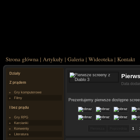
Strona główna
|
Artykuły
|
Galeria
|
Wideoteka
|
Kontakt
Działy
Pierws
Z prądem
Data doda
Gry komputerowe
Filmy
Prezentujemy pierwsze dostępne screen
I bez prądu
Gry RPG
Karcianki
Konwenty
Pierwsza
Poprzednia
1
Literatura