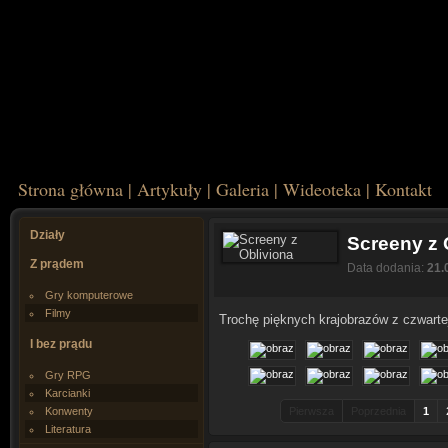
Strona główna
|
Artykuły
|
Galeria
|
Wideoteka
|
Kontakt
Działy
Screeny z 
Z prądem
Data dodania:
21.
Gry komputerowe
Filmy
Trochę pięknych krajobrazów z czwartej 
I bez prądu
Gry RPG
Karcianki
Konwenty
Pierwsza
Poprzednia
1
Literatura