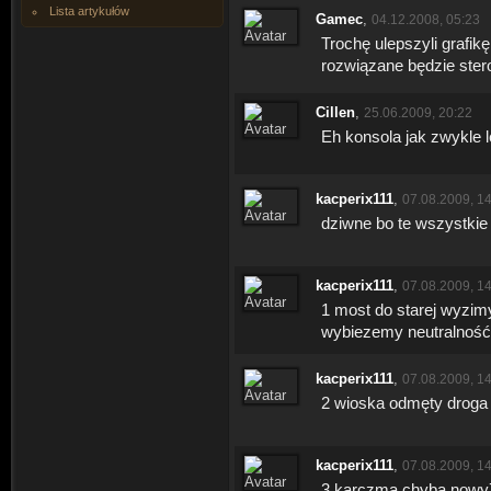
Lista artykułów
Gamec
,
04.12.2008, 05:23
Trochę ulepszyli grafikę
rozwiązane będzie ster
Cillen
,
25.06.2009, 20:22
Eh konsola jak zwykle 
kacperix111
,
07.08.2009, 1
dziwne bo te wszystkie
kacperix111
,
07.08.2009, 1
1 most do starej wyzimy
wybiezemy neutralność
kacperix111
,
07.08.2009, 1
2 wioska odmęty droga 
kacperix111
,
07.08.2009, 1
3 karczma chyba nowy7