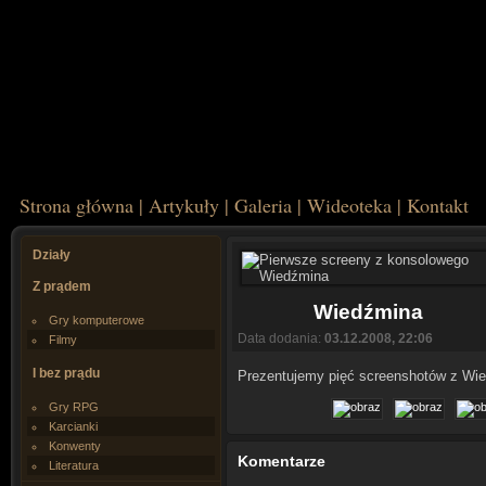
Strona główna
|
Artykuły
|
Galeria
|
Wideoteka
|
Kontakt
Działy
Z prądem
Wiedźmina
Gry komputerowe
Data dodania:
03.12.2008, 22:06
Filmy
I bez prądu
Prezentujemy pięć screenshotów z Wied
Gry RPG
Karcianki
Konwenty
Komentarze
Literatura