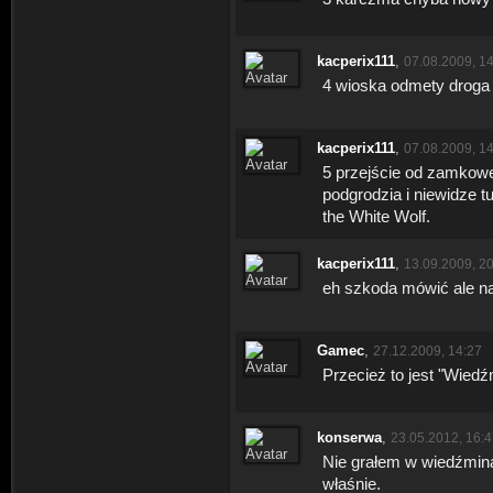
kacperix111
,
07.08.2009, 1
4 wioska odmety droga
kacperix111
,
07.08.2009, 1
5 przejście od zamkow
podgrodzia i niewidze 
the White Wolf.
kacperix111
,
13.09.2009, 2
eh szkoda mówić ale na
Gamec
,
27.12.2009, 14:27
Przecież to jest "Wiedź
konserwa
,
23.05.2012, 16:
Nie grałem w wiedźmin
właśnie.