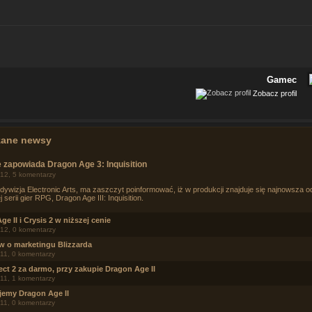
Gamec
Zobacz profil
zane newsy
 zapowiada Dragon Age 3: Inquisition
12, 5 komentarzy
dywizja Electronic Arts, ma zaszczyt poinformować, iż w produkcji znajduje się najnowsza o
 serii gier RPG, Dragon Age III: Inquisition.
e II i Crysis 2 w niższej cenie
12, 0 komentarzy
ów o marketingu Blizzarda
11, 0 komentarzy
ect 2 za darmo, przy zakupie Dragon Age II
11, 1 komentarzy
emy Dragon Age II
11, 0 komentarzy