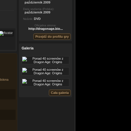
październik 2009
Data wydania (Polska):
październik 2009
DVD
Nośnik:
Oficjalna strona:
http://dragonage.bio...
Przejdź do profilu gry
Galeria
dsłona
Cała galeria