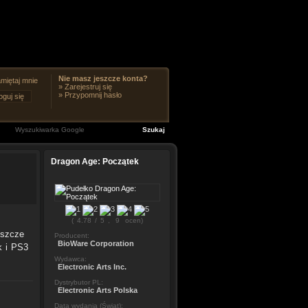
Nie masz jeszcze konta?
miętaj mnie
»
Zarejestruj się
»
Przypomnij hasło
Dragon Age: Początek
(
4.78
/
5
,
9
ocen)
eszcze
Producent:
BioWare Corporation
k i PS3
Wydawca:
Electronic Arts Inc.
Dystrybutor PL:
Electronic Arts Polska
Data wydania (Świat):