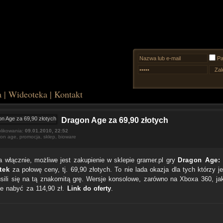
Pa
a
|
Wideoteka
|
Kontakt
Dragon Age za 69,90 złotych
likowania:
09.01.2010, 22:52
gon age
,
promocja
,
sklep
,
bioware
ra włącznie, możliwe jest zakupienie w sklepie gramer.pl gry
Dragon Age:
tek
za połowę ceny, tj. 69,90 złotych. To nie lada okazja dla tych którzy j
usili się na tą znakomitą grę. Wersje konsolowe, zarówno na Xboxa 360, ja
e nabyć za 114,90 zł.
Link do oferty
.