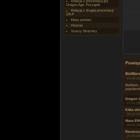
Relacja z prezentacji gry
Dragon Age: Początek
Relacja z drugiej prezentacji
DA:P
Klasy postaci
Historia
Szarzy Strażnicy
Powią
BioWare
18.09.20
BioWare, 
popularnej
Dragon Ag
27.01.20
Kilka sł
08.12.20
Mass Eff
09.04.20
Recenzuj
24.03.20