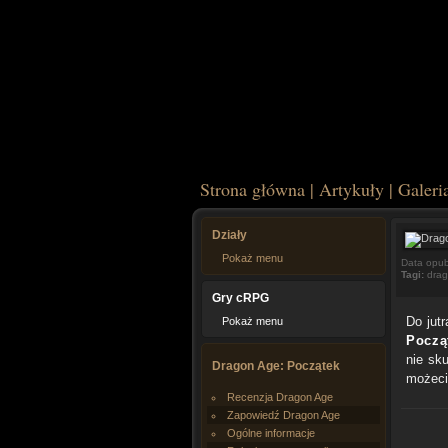
Strona główna
|
Artykuły
|
Galeri
Działy
Pokaż menu
Data opub
Tagi:
dra
Gry cRPG
Do jut
Pokaż menu
Począ
nie sk
Dragon Age: Początek
możeci
Recenzja Dragon Age
Zapowiedź Dragon Age
Ogólne informacje