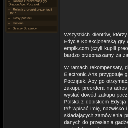
Relacja z prezentacji gry
Dragon Age: Początek
Relacja z drugiej prezentacji
DA:P
Klasy postaci
Historia
Szarzy Strażnicy
Wszystkich klientów, którz
Edycję Kolekcjonerską gry
empik.com (czyli kupili pre
bardzo przepraszamy za zai
W ramach rekompensaty, dla 
Electronic Arts przygotuje
Początek. Aby go otrzymać
zakupu preordera na adre
wysłać dowód zakupu pocztą
Polska z dopiskiem Edycja
też wpisać imię, nazwisko 
składających zamówienia p
danych do przesłania gadże