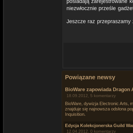
posiadają zarejestrowane k
niezwłocznie prześle gadż
Jeszcze raz przepraszamy z
Powiązane newsy
BioWare zapowiada Dragon Ag
18.09.2012, 5 komentarzy
BioWare, dywizja Electronic Arts, 
znajduje się najnowsza odsłona pop
Inquisition.
Edycja Kolekcjonerska Guild Wa
12.04.2012, 0 komentarzy