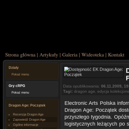
Strona główna
|
Artykuły
|
Galeria
|
Wideoteka
|
Kontakt
Działy
Pokaż menu
Gry cRPG
Data opublikowania:
06.11.2009, 19
Tagi:
dragon age
,
edycja kolekcjon
Pokaż menu
Electronic Arts Polska info
Dragon Age: Początek
Dragon Age: Początek dost
Recenzja Dragon Age
przyszłego tygodnia. Opóź
Zapowiedź Dragon Age
logistycznych leżących po st
Ogólne informacje