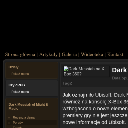
Strona główna
|
Artykuły
|
Galeria
|
Wideoteka
|
Kontakt
Działy
Dark
Pokaż menu
Data opu
Tagi:
Gry cRPG
Pokaż menu
Jak oznajmiło Ubisoft, Dark 
również na konsolę X-Box 3
Dark Messiah of Might &
wzbogacona o nowe elementy
Magic
premiery gry nie jest jeszc
Recenzja dema
nowe informacje od Ubisoft.
Porady
Fabuła