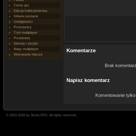
Cechy gry
Edycja kolekcjonerska
Główne postacie
Umiejętności
Przeciwnicy
Tryb multiplayer
Przedmioty
Sekrety i skrytki
Mapy multiplayer
Komentarze
Wykuwanie miecza
Brak komentarz
Napisz komentarz
Komentowanie tylko
© 2003-2026 by Strefa RPG. All rights reserved.