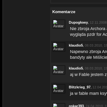
Komentarze
Dupogłowy
,
12.11.2008
Nie zbroja Archora 
wygląda pzdr for A
klaudio5
,
08.03.2010, 1
Napewno zbroja Arc
bandyty ale Miślici
klaudio5
,
08.03.2010, 1
aj w Fable jestem 
Blitzkrieg_97
,
12.04.20
ja w fable mam ks
oskar393
,
24.04.2010, 1