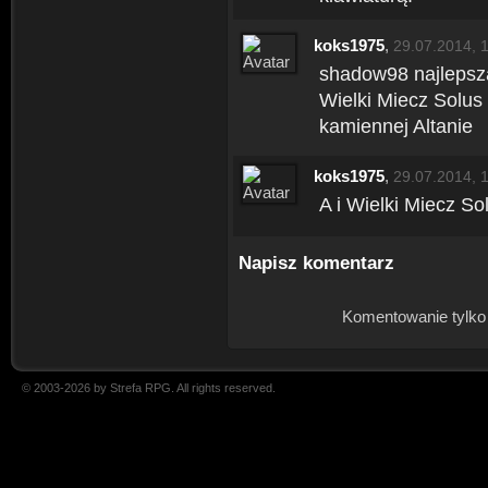
koks1975
,
29.07.2014, 
shadow98 najlepsza 
Wielki Miecz Solus
kamiennej Altanie
koks1975
,
29.07.2014, 
A i Wielki Miecz S
Napisz komentarz
Komentowanie tylko
© 2003-2026 by Strefa RPG. All rights reserved.