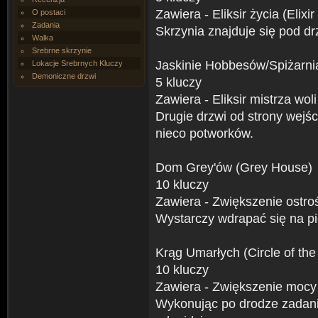
Zawiera - Eliksir życia (Elixir 
O postaci
Zadania
Skrzynia znajduje się pod d
Walka
Srebrne skrzynie
Jaskinie Hobbesów/Spiżarni
Lokacje Srebrnych Kluczy
Demoniczne drzwi
5 kluczy
Zawiera - Eliksir mistrza woli 
Drugie drzwi od strony wejś
nieco potworków.
Dom Grey'ów (Grey House)
10 kluczy
Zawiera - Zwiększenie ostro
Wystarczy wdrapać się na pi
Krąg Umarłych (Circle of th
10 kluczy
Zawiera - Zwiększenie mocy 
Wykonując po drodze zadani