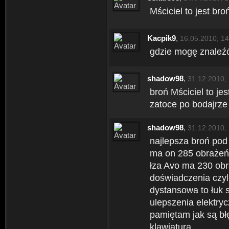
Mściciel to jest bro
Kacpik9
,
16.05.2010, 14
gdzie mogę znaleźć
shadow98
,
31.12.2010,
broń Mściciel to je
zatoce po bodajrze 
shadow98
,
31.12.2010,
najlepsza broń pod
ma on 285 obrażeń 
łza Avo ma 230 obr
doświadczenia czyli
dystansowa to łuk 
ulepszenia elektryc
pamiętam jak są błę
klawiaturą.