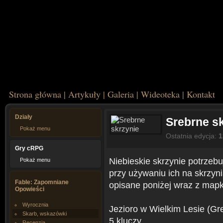
Strona główna
|
Artykuły
|
Galeria
|
Wideoteka
|
Kontakt
Działy
Srebrne s
Pokaż menu
Ostatnia edycja:
1
Gry cRPG
Niebieskie skrzynie potrzebu
Pokaż menu
przy używaniu ich na skrzyn
Fable: Zapomniane
opisane poniżej wraz z mapka
Opowieści
Wyrocznia
Jezioro w Wielkim Lesie (G
Skarb, wskazówki
5 kluczy
Recenzja