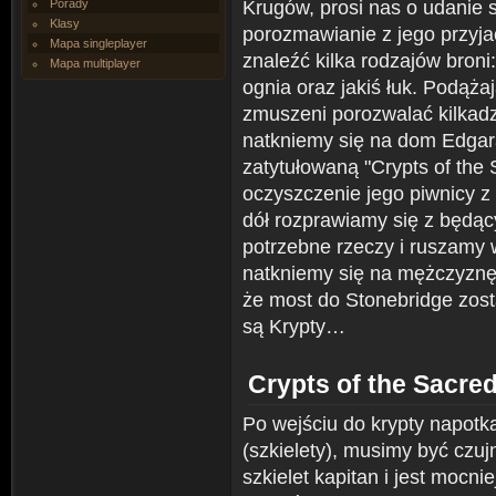
Krugów, prosi nas o udanie s
Porady
Klasy
porozmawianie z jego przyj
Mapa singleplayer
znaleźć kilka rodzajów broni:
Mapa multiplayer
ognia oraz jakiś łuk. Podąż
zmuszeni porozwalać kilkadz
natkniemy się na dom Edgar
zatytułowaną "Crypts of the 
oczyszczenie jego piwnicy z
dół rozprawiamy się z będą
potrzebne rzeczy i ruszamy 
natkniemy się na mężczyznę
że most do Stonebridge zost
są Krypty…
Crypts of the Sacre
Po wejściu do krypty napot
(szkielety), musimy być czuj
szkielet kapitan i jest mocn