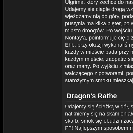
Ulgrima, który zechce do nas
Udajemy się ciągle drogą wz
wjeżdżamy nią do góry, pod
pustynia ma kilka pięter, po
miasto droog'ów. Po wejściu
Nontay'a, poinformuje cię 
Ehb, przy okazji wykonaliśm
każdy w mieście pada przy na
każdym mieście, zaopatrz si
oraz many. Po wyjściu z mia
walczącego z potworami, por
starożytnym smoku mieszkaj
Dragon's Rathe
Udajemy się ścieżką w dół, 
natkniemy się na skamieniał
skarb, smok się obudzi i za
P?! Najlepszym sposobem na