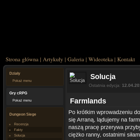
Strona główna
|
Artykuły
|
Galeria
|
Wideoteka
|
Kontakt
Działy
Solucja
Pokaż menu
Ostatnia edycja:
12.04.20
Gry cRPG
Farmlands
Pokaż menu
Po krótkim wprowadzeniu d
Dungeon Siege
się Arraną, lądujemy na far
Recenzja
naszą pracę przerywa przybyc
Fakty
ciężko ranny, ostatnimi siła
Solucja