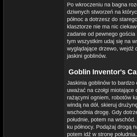
Po wkroczeniu na bagna rozej
dziwnych stworzeń na któryc
północ a dotrzesz do stare
klasztorze nie ma nic cieka
zadanie od pewnego gościa i
tym wszystkim udaj się na ws
wyglądające drzewo, wejdź d
jaskini goblinów.
Goblin Inventor's C
Jaskinia goblinów to bardzo 
uważać na czołgi miotające 
rażącymi ogniem, robotów kam
windą na dół, skieruj drużyn
wschodnia drogę. Gdy dotrze
południe, potem na wschód. 
ku północy. Podążaj drogą n
potem idź w stronę południa