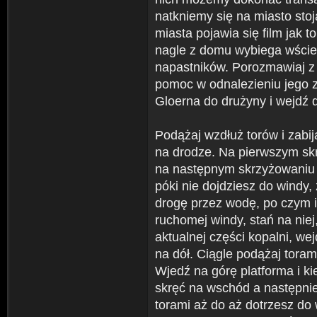
natkniemy się na miasto stoj
miasta pojawia się film jak t
nagle z domu wybiega wściek
napastników. Porozmawiaj z 
pomoc w odnalezieniu jego z
Gloerna do drużyny i wejdź d
Podążaj wzdłuż torów i zabij
na drodze. Na pierwszym skr
na następnym skrzyżowaniu s
póki nie dojdziesz do windy,
drogę przez wodę, po czym i
ruchomej windy, stań na niej
aktualnej części kopalni, wej
na dół. Ciągle podążaj tora
Wjedź na górę platforma i ki
skręć na wschód a następnie 
torami aż do aż dotrzesz do 