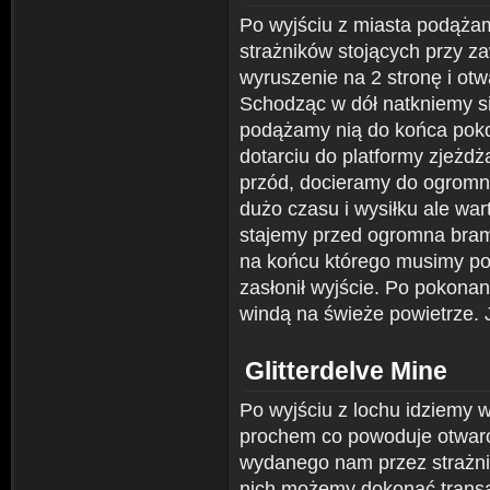
Po wyjściu z miasta podążam
strażników stojących przy z
wyruszenie na 2 stronę i ot
Schodząc w dół natkniemy si
podążamy nią do końca poko
dotarciu do platformy zjeżd
przód, docieramy do ogromne
dużo czasu i wysiłku ale war
stajemy przed ogromna bram
na końcu którego musimy po
zasłonił wyjście. Po pokon
windą na świeże powietrze. 
Glitterdelve Mine
Po wyjściu z lochu idziemy 
prochem co powoduje otwarc
wydanego nam przez strażnik
nich możemy dokonać transa