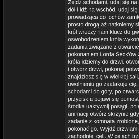
Zejdź schodami, udaj się na
dół i idź na wschód, udaj się
prowadząca do lochów zamk
prosto drogą aż natkniemy s
król wręczy nam klucz do gw
oswobodzeniem króla wykona
zadania związane z otwarci
pokonaniem Lorda Seck'ów z
króla idziemy do drzwi, otw
i otwórz drzwi, pokonaj potw
znajdziesz się w wielkiej sali
uwolnieniu go zaatakuje cię,
schodami do góry, po otwarci
przycisk a pojawi się pomos
środka uaktywnij posągi, po 
animacji otwórz skrzynie gdy
zadanie z komnata zrobione,
pokonać go. Wyjdź drzwiami 
zachodniej celi. W celach tr