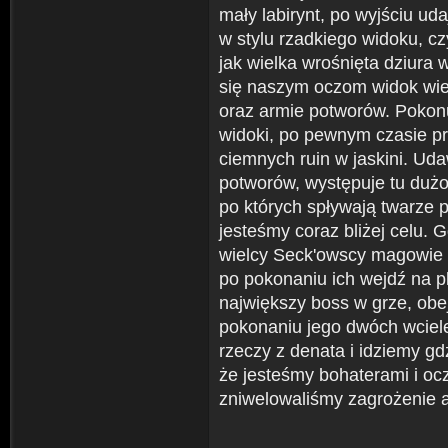
mały labirynt, po wyjściu ud
w stylu rzadkiego widoku, cz
jak wielka wrośnięta dziura 
się naszym oczom widok wiel
oraz armie potworów. Pokonuj
widoki, po pewnym czasie p
ciemnych ruin w jaskini. Uda
potworów, występuje tu dużo
po których spływają twarze p
jesteśmy coraz bliżej celu.
wielcy Seck'owscy magowie t
po pokonaniu ich wejdź na p
największy boss w grze, obej
pokonaniu jego dwóch wciele
rzeczy z denata i idziemy g
że jesteśmy bohaterami i ocz
zniwelowaliśmy zagrożenie a