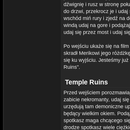
dźwignię i rusz w stronę poł
do drzwi, przekrocz je i udaj
wschód miń rury i zjedź na 
windą udaj na gore i podążaj
udaj się przez most i udaj się
Po wejściu ukaże się na film
skradł Merikowi jego różdżkę
się ku wyjściu. Jesteśmy ju
Ruins".
Temple Ruins
Przed wejściem porozmawiaj 
zabicie nekromanty, udaj się
urzędują tam demoniczne up
będący wielkim okiem. Podąża
spotkasz maga chcącego się d
drodze spotkasz wiele ciężk