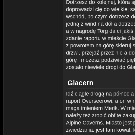
Dotrzesz do kolejnej, która s
doprowadzi cię do wielkiej s
wschód, po czym dotrzesz d
jedną z wind na dół a dotrz
a w nagrodę Torg da ci jakiś
zdanie raportu w mieście Gl
z powrotem na górę skieruj s
drzwi, przejdź przez nie a d
górę i możesz podziwiać pięk
zostało niewiele drogi do Gl
Glacern
Idź ciągle drogą na północ a
raport Overseerowi, a on w 
maga imieniem Merik. W mie
należy też zrobić obfite zak
Alpine Caverns. Miasto jest
zwiedzania, jest tam kowal, 