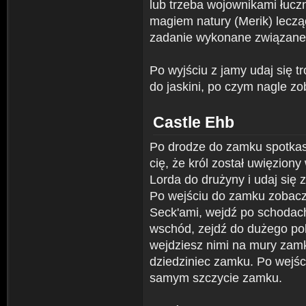
lub trzeba wojownikami łucz
magiem natury (Merik) lecz
zadanie wykonane związane
Po wyjściu z jamy udaj się 
do jaskini, po czym nagle 
Castle Ehb
Po drodze do zamku spotkasz
cię, że król został uwięzio
Lorda do drużyny i udaj się 
Po wejściu do zamku zobac
Seck'ami, wejdź po schodach
wschód, zejdź do dużego pok
wejdziesz nimi na mury zamk
dziedziniec zamku. Po wejś
samym szczycie zamku.