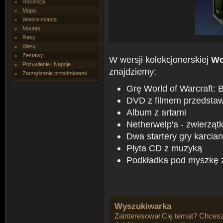
Recenzja
Mapa
Wielkie miasta
Mounts
Rasy
Klasy
Zestawy
W wersji kolekcjonerskiej
Wo
Pożywienie i Napoje
znajdziemy:
Zarządzanie przedmiotami
Grę World of Warcraft: 
DVD z filmem przedstaw
Album z artami
Netherwelp'a - zwierząt
Dwa startery gry karcia
Płyta CD z muzyką
Podkładka pod myszkę 
Wyszukiwarka
Zainteresował Cię temat? Chcesz