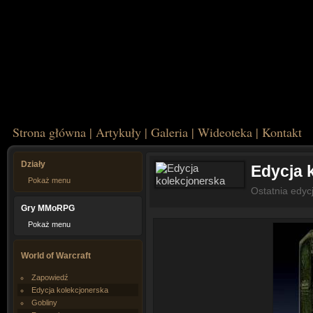
Strona główna
|
Artykuły
|
Galeria
|
Wideoteka
|
Kontakt
Działy
Edycja 
Pokaż menu
Ostatnia edyc
Gry MMoRPG
Pokaż menu
World of Warcraft
Zapowiedź
Edycja kolekcjonerska
Gobliny