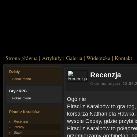
Strona główna
|
Artykuły
|
Galeria
|
Wideoteka
|
Kontakt
Działy
Recenzja
Pokaż menu
Ostatnia edycja:
12.04.
Gry cRPG
Ogólnie
Pokaż menu
Piraci z Karaibów to gra rpg
Piraci z Karaibów
korsarza Nathaniela Hawka.
wyspie Oxbay, gdzie przybil
Recenzja
Porady
Piraci z Karaibów to połącze
Statki
przemierzamy archipelag, han