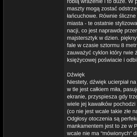
robią wrażenie i to duże. W 
maszty mogą zostać odstrzel
łańcuchowe. Równie śliczne 
miasta - te ostatnie styliz
nacji, co jest naprawdę prze
majstersztyk w dzien. piękn
fale w czasie sztormu 8 me
zauważyć cyklon który rwie ż
księżycowej poświacie i odb
Dźwięk
Niestety, dźwięk ucierpiał n
w tle jest całkiem miła, pasu
ekranie, przyspiesza gdy trz
wiele jej kawałków pochodzi
(co nie jest wcale takie złe 
Odgłosy otoczenia są perfek
mankamentem jest to ze w Pi
wcale nie ma "mówionych" d