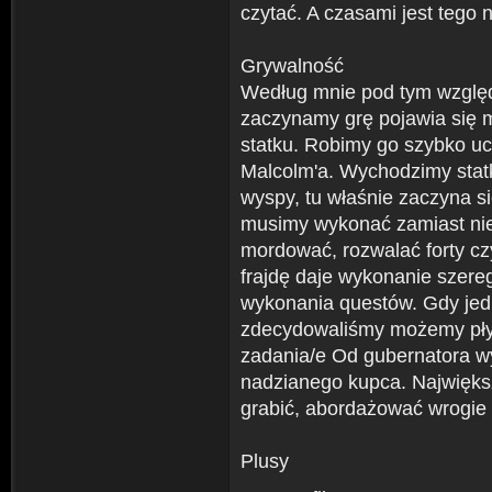
czytać. A czasami jest tego
Grywalność
Według mnie pod tym względ
zaczynamy grę pojawia się
statku. Robimy go szybko u
Malcolm'a. Wychodzimy statk
wyspy, tu właśnie zaczyna s
musimy wykonać zamiast nie
mordować, rozwalać forty czy
frajdę daje wykonanie szere
wykonania questów. Gdy jedna
zdecydowaliśmy możemy płyn
zadania/e Od gubernatora w
nadzianego kupca. Najwięk
grabić, abordażować wrogie 
Plusy