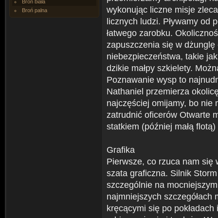
Broń biała
wykonując liczne misje zlec
Broń palna
licznych ludzi. Pływamy od p
łatwego zarobku. Okolicznoś
zapuszczenia się w dżunglę
niebezpieczeństwa, takie jak
dzikie małpy szkielety. Możn
Poznawanie wysp to najnudn
Nathaniel przemierza okolic
najczęściej omijamy, bo nie
zatrudnić oficerów Otwarte 
statkiem (później małą flotą
Grafika
Pierwsze, co rzuca nam się 
szata graficzna. Silnik Stor
szczególnie na mocniejszym
najmniejszych szczegółach 
kręcącymi się po pokładach