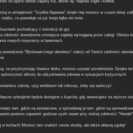
esteś na lądzie odnów zapasy kul, desek itp. Napraw żagle i kadłub.
estuj w umiejętność "Szybka Naprawa" dzięki niej możesz w czasie bitwy zat
 statku, co powoduje ze już twoja łajba nie tonie.
skazówek pochodzący z instrukcji do gry
a zdolność dowodzenia zmniejsza zapłatę wymaganą przez załogi. Obniża t
nia nowych marynarzy w tawernach.
a powodzenia "Błyskawicznego abordażu" zależy od Twoich zdolności aborda
ia.
taj, że przytrzymując klawisz bloku, możesz używać przedmiotów. Dzięku t
wykorzystać eliksiry do odzyskiwania zdrowia w sytuacjach krytycznych.
zostaniesz zatruty, użyj antidotum lub miksury, żeby się wyleczyć.
 lepsze uzbrojenie będzie dostępne u kupców, gdy awansujesz na wyższe sto
 towary tam, gdzie są wytwarzane, a sprzedawaj je tam, gdzie są sprowadzan
wanie powinno zapewnić godziwe zyski nawet przy niskiej zdolności "Handel"
j w lochach! Możesz tam znaleźć cenne skarby, ale także własną zgubę!