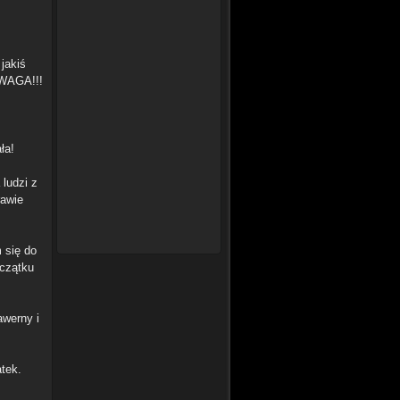
jakiś
 UWAGA!!!
ła!
 ludzi z
rawie
 się do
oczątku
awerny i
atek.