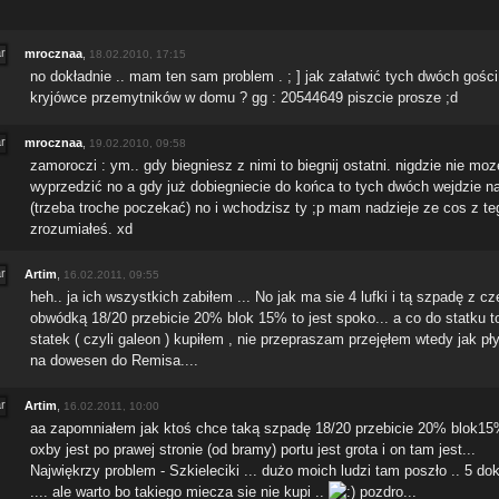
mrocznaa
,
18.02.2010, 17:15
no dokładnie .. mam ten sam problem . ; ] jak załatwić tych dwóch gośc
kryjówce przemytników w domu ? gg : 20544649 piszcie prosze ;d
mrocznaa
,
19.02.2010, 09:58
zamoroczi : ym.. gdy biegniesz z nimi to biegnij ostatni. nigdzie nie moz
wyprzedzić no a gdy już dobiegniecie do końca to tych dwóch wejdzie na
(trzeba troche poczekać) no i wchodzisz ty ;p mam nadzieje ze cos z te
zrozumiałeś. xd
Artim
,
16.02.2011, 09:55
heh.. ja ich wszystkich zabiłem ... No jak ma sie 4 lufki i tą szpadę z c
obwódką 18/20 przebicie 20% blok 15% to jest spoko... a co do statku 
statek ( czyli galeon ) kupiłem , nie przepraszam przejęłem wtedy jak p
na dowesen do Remisa....
Artim
,
16.02.2011, 10:00
aa zapomniałem jak ktoś chce taką szpadę 18/20 przebicie 20% blok15
oxby jest po prawej stronie (od bramy) portu jest grota i on tam jest...
Najwiękrzy problem - Szkieleciki ... dużo moich ludzi tam poszło .. 5 do
.... ale warto bo takiego miecza sie nie kupi ..
pozdro...