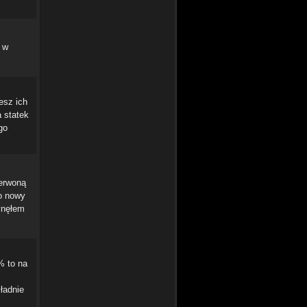
i w
esz ich
 statek
go
zerwoną
to nowy
łynęłem
% to na
kładnie