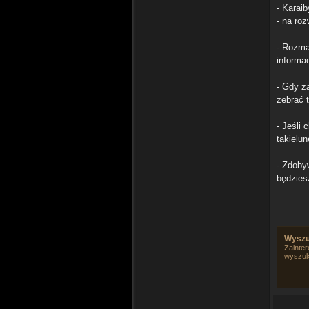
- Karai
- na ro
- Rozma
informac
- Gdy z
zebrać 
- Jeśli 
takielun
- Zdoby
będzies
Wyszu
Zainter
wyszuk