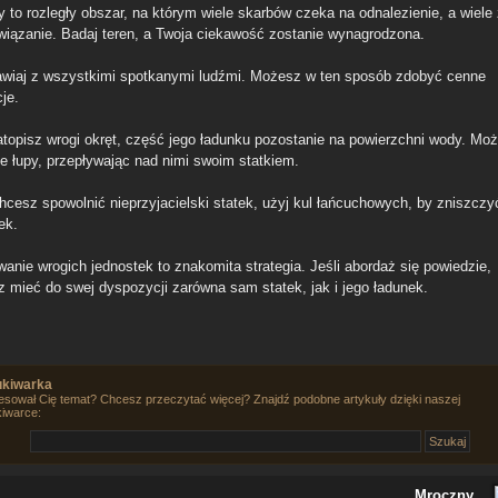
by to rozległy obszar, na którym wiele skarbów czeka na odnalezienie, a wiel
związanie. Badaj teren, a Twoja ciekawość zostanie wynagrodzona.
wiaj z wszystkimi spotkanymi ludźmi. Możesz w ten sposób zdobyć cenne
je.
atopisz wrogi okręt, część jego ładunku pozostanie na powierzchni wody. Mo
te łupy, przepływając nad nimi swoim statkiem.
chcesz spowolnić nieprzyjacielski statek, użyj kul łańcuchowych, by zniszczy
ek.
wanie wrogich jednostek to znakomita strategia. Jeśli abordaż się powiedzie,
z mieć do swej dyspozycji zarówna sam statek, jak i jego ładunek.
kiwarka
esował Cię temat? Chcesz przeczytać więcej? Znajdź podobne artykuły dzięki naszej
iwarce:
Mroczny