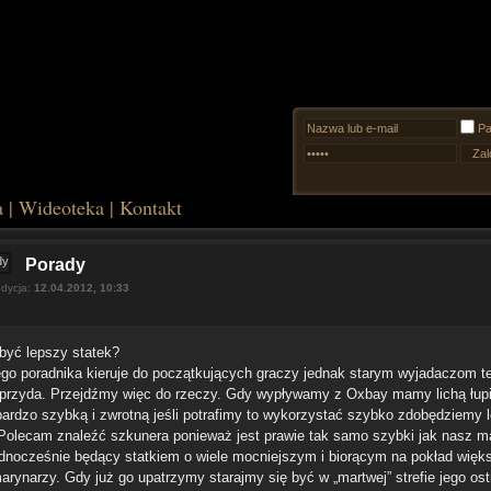
Pa
a
|
Wideoteka
|
Kontakt
Porady
edycja:
12.04.2012, 10:33
być lepszy statek?
ego poradnika kieruje do początkujących graczy jednak starym wyjadaczom t
 przyda. Przejdźmy więc do rzeczy. Gdy wypływamy z Oxbay mamy lichą łup
bardzo szybką i zwrotną jeśli potrafimy to wykorzystać szybko zdobędziemy 
 Polecam znaleźć szkunera ponieważ jest prawie tak samo szybki jak nasz m
jednocześnie będący statkiem o wiele mocniejszym i biorącym na pokład więk
arynarzy. Gdy już go upatrzymy starajmy się być w „martwej” strefie jego ostr