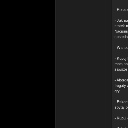
- Przes
- Jak n
statek 
Naciśnij
sprzeda
- W sto
- Kupuj 
małą sa
zawsze 
- Abord
fregaty
gry.
- Eskor
spytaj o
- Kupuj 