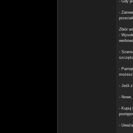
- Gdy j
- Zainw
przeciek
Zbiór w
- Wysok
werbowa
- Szans
szczęśc
- Pamię
możesz 
- Jeśli 
- Nowe,
- Kupuj
postępo
- Uważa