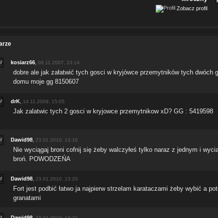
Zobacz profil
arze
kosiarz66
,
08.11.2007, 23:14
dobre ale jak załatwić tych gosci w kryjówce przemytników tych dwóch 
domu moje gg 8150607
drK
,
14.11.2009, 15:05
Jak zalatwic tych 2 gosci w kryjowce przemytnikow xD? GG : 5419598
Dawid98
,
23.01.2010, 13:16
Nie wyciągaj broni cofnij się żeby walczyłeś tylko naraz z jednym i wycią
broń. POWODZEŃA
Dawid98
,
23.01.2010, 13:20
Fort jest podbić łatwo ja najpierw strzelam karataczami żeby wybić a po
granatami
Dawid98
,
23.01.2010, 13:21