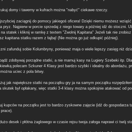
zukuj domy i tawerny w kufrach można "nabyć" ciekawe rzeczy.
ajszybciej zaciągnij do pomocy jakiegoś oficera! Dzięki niemu możesz wziąść 
na pryz. Najpierw w porcie sprzedaj z niego towary a później idź do stoczni.
 na statek i kliknij w ramkę z textem "Zwolnij Kapitana" Jeżeli tak nie zrobisz
sz kapitana statku razem z łajbą! (Nie można go już odkupić później).
czni zafunduj sobie Kolumbryny, ponieważ maja o wiele lepszy zasięg niż dzia
bądź zdobywaj porządne statki, a nie marnuj kasy na Lugiery Szebeki itp. Dla
kiewką polecam Szkuner 4 Klasy jest bardzo szybki i idealny do abordażu, p
można uciec z pola bitwy.
ażuj jak największe statki na początku gry ja na samym początku rozpędziłem
 a skutek był opłakany, więc statki 3-4 klasy można spokojnie atakować od p
tuj kupców na początku jest to bardzo zyskowne zajęcie (idź do gospodarza t
 prace).
dużo desek i płótna żaglowego w czasie rejsu twoja załoga naprawi ci twój st