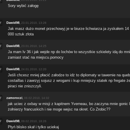
Sory wybić załogę
Dawid98
,
23.01.2010, 13:28
Jak masz dużo monet przechowyj je w biurze lichwiarza ja zyskałem 14
000 sztuk złota
Dawid98
,
23.01.2010, 14:25
Ja mam lv 36 i jak wejde np do lochów to wszystkie szkielety idą do mn
zamiast stać na miejscu.pomocy
Dawid98
,
24.01.2010, 12:20
Jeśli chcesz mniej płacić załodze to idż to diplomaty w tawernie na que
costaillas i zawrzyj sojusz z wrogami i kup mniejszy statek np fregate ż
piraci nie zniszczyli.
zamoroczi
,
08.02.2010, 14:32
jak uciec z oxbay w misji z kapitnem Yverneau, bo zaczyna mnie gonic 
żołnierzy francuskich i nie moge wejsc na okret. Co Zrobic??
Dawid98
,
09.02.2010, 18:26
Płyń blisko skał i tylko uciekaj