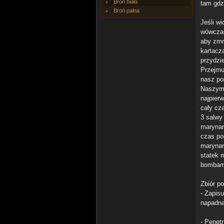
Broń biała
tam gdzi
Broń palna
Jeśli w
wówczas
aby zmn
kartacz
przydzi
Przejmu
nasz po
Naszym 
najpier
cały cza
3 salwy
marynar
czas po
marynar
statek 
bombami
Zbiór p
- Zapis
napadną
- Penet