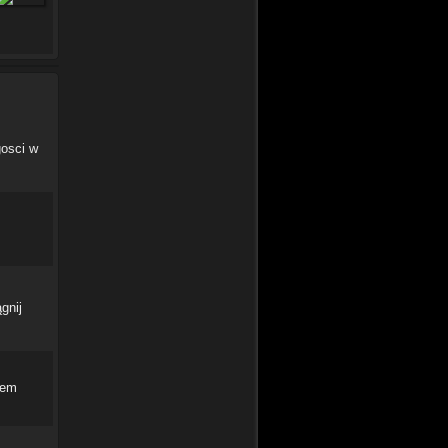
gosci w
gnij
tem