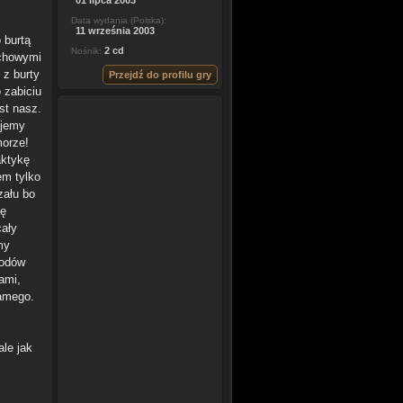
01 lipca 2003
Data wydania (Polska):
11 września 2003
 burtą
2 cd
Nośnik:
uchowymi
 z burty
Przejdź do profilu gry
 zabiciu
st nasz.
ajemy
morze!
aktykę
em tylko
zału bo
bę
cały
my
kodów
ami,
samego.
le jak