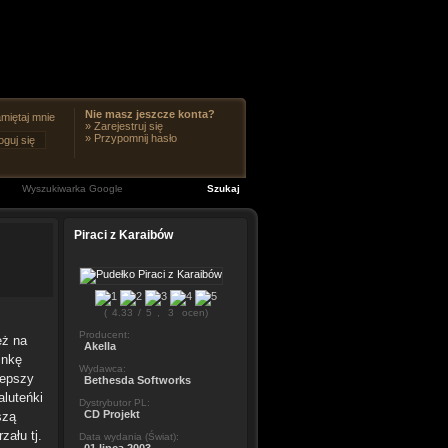
Nie masz jeszcze konta?
miętaj mnie
»
Zarejestruj się
»
Przypomnij hasło
Piraci z Karaibów
(
4.33
/
5
,
3
ocen)
Producent:
eż na
Akella
inkę
Wydawca:
lepszy
Bethesda Softworks
aluteńki
Dystrybutor PL:
CD Projekt
szą
zału tj.
Data wydania (Świat):