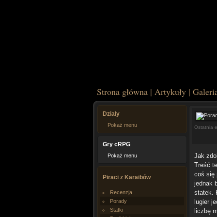
Strona główna
|
Artykuły
|
Galeri
Działy
Pokaż menu
Ostatnia 
Gry cRPG
Jak zdo
Pokaż menu
Treść t
coś się
Piraci z Karaibów
jednak 
statek.
Recenzja
Porady
lugier 
Statki
liczbę m