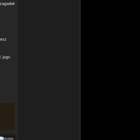
e zagadek
żesz
ć jego