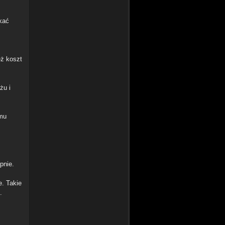
kać
eż koszt
żu i
emu
pnie.
e. Takie
.