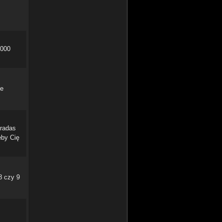
 000
ie
bradas
eby Cię
8 czy 9