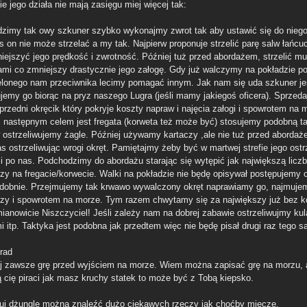
e jego działa nie mają zasięgu miej więcej tak:
idzimy tak owy szkuner szybko wykonajmy zwrot tak aby ustawić się do niego
 on nie może strzelać a my tak. Najpierw proponuje strzelić parę salw łańc
iejszyć jego prędkość i zwrotność. Później tuż przed abordażem, strzelić mu
ami co zmniejszy drastycznie jego załogę. Gdy już walczymy na pokładzie po
elonego nam przeciwnika lecimy pomagać innym. Jak nam się uda szkuner je
jemy go biorąc na pryz naszego Lugra (jeśli mamy jakiegoś oficera). Sprzed
przedni okręcik który pokryje koszty napraw i najęcia załogi i spowrotem na 
następnym celem jest fregata (korweta też może być) stosujemy podobną t
w ostrzeliwujemy żagle. Później używamy kartaczy ,ale nie tuż przed abordaż
s ostrzeliwując wrogi okręt. Pamiętajmy żeby być w martwej strefie jego ostr
 i po nas. Podchodzimy do abordażu starając się wytępić jak największą licz
zy na fregacie/korwecie. Walki na pokładzie nie będę opisywał postępujemy 
dobnie. Przejmujemy tak krwawo wywalczony okręt naprawiamy go, najmuje
zy i spowrotem na morze. Tym razem chwytamy się za największy już bez 
mianowicie Niszczyciel! Jeśli zależy nam na dobrej zabawie ostrzeliwujmy kul
 itp. Taktyka jest podobna jak przedtem więc nie będę pisał drugi raz tego 
orad
uj zawsze grę przed wyjściem na morze. Wiem można zapisać grę na morzu, a
 cię piraci jak masz kruchy statek to może być z Tobą kiepsko.
ruj dżungle można znaleźć dużo ciekawych rzeczy jak choćby miecze.