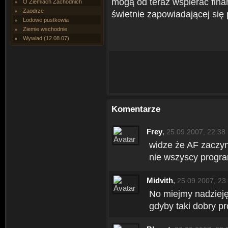
mogą od teraz wspierać fina
O Ziemiach Zachodnich
Zaodrze
świetnie zapowiadającej się 
Lodowe pustkowia
Ziemie wschodnie
Wywiad (12.08.07)
Komentarze
Frey
,
25.09.2007, 22:38
widze że AF zaczyn
nie wszyscy program
Midvith
,
25.09.2007, 23
No miejmy nadzieję
gdyby taki dobry pro