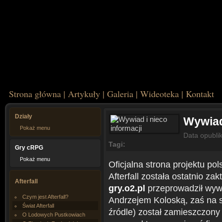
Strona główna
|
Artykuły
|
Galeria
|
Wideoteka
|
Kontakt
Działy
Wywiad
Pokaż menu
Data opubli
Tagi:
Gry cRPG
Pokaż menu
Oficjalna strona projektu pol
Afterfall została ostatnio z
Afterfall
gry.o2.pl
przeprowadził wywia
Czym jest Afterfall?
Andrzejem Koloską, zaś na s
Świat Afterfall
źródle) został zamieszczony 
O Lodowych Pustkowiach