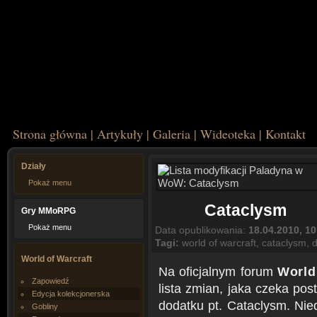
Strona główna
|
Artykuły
|
Galeria
|
Wideoteka
|
Kontakt
Działy
Pokaż menu
Cataclysm
Gry MMoRPG
Pokaż menu
Data opublikowania:
18.04.2010, 10
Tagi:
world of warcraft
,
cataclysm
,
World of Warcraft
Na oficjalnym forum
World
Zapowiedź
lista zmian, jaka czeka p
Edycja kolekcjonerska
dodatku pt. Cataclysm. Nie
Gobliny