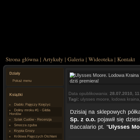
Strona główna
|
Artykuły
|
Galeria
|
Wideoteka
|
Kontakt
Działy
Pokaż menu
Data opublikowania:
28.07.2010, 11
Książki
Tagi:
ulysses moore
,
lodowa kraina
Diablo: Pajęczy Księżyc
Doliny mroku #1 - Gildia
Dzisiaj na sklepowych pó
Hordów
Sp. z o.o.
pojawił się dzies
Szlak Cudów - Recenzja
Smocza zguba
Baccalario pt. "
Ulysses Mo
Krypta Grozy
Królowa Pajęczych Otchłani