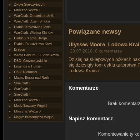
Zwoje Starożytnych
Mroczna Wieża I
WarCraft: Ostatni strażnik
WarCraft: Dzień Smoka
Diablo: Królestwo Cienia
Powiązane newsy
WarCraft: Władca Klanów
Diablo: Czarna Droga
Ulysses Moore. Lodowa Krain
Diablo: Dziedzictwo Krwii
Eragon
28.07.2010, 0 komentarzy
Wrota Baldura II: Cienie Amnu
Dzisiaj na sklepowych półkach n
D&D: Groźne jaskinie
się dziesiąty tom cyklu autorstwa 
Legenda o Humie
Lodowa Kraina
".
D&D: Nieumarli
Magic: Burza nad Rath
StarCraft III
Komentarze
StarCraft II
StarCraft I
Mroczna Wieża II
Brak komentarz
Modyfikowany Węgiel
Mroczna Wieża 3
Magic: Bratobójcza Wojna
Napisz komentarz
Komentowanie tylko