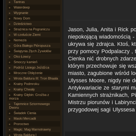
Tantras
Waterdeep
Wygnanie
Nowy Dom
Dziedzictwo
Jason, Julia, Anita i Rick 
Strażnica na Pograniczu
W czeluście Ziemi
niepokojącą wiadomością -
Nemezis
ukrywa się zdrajca. Ktoś, kt
Góra Białego Pióropusza
przy pomocy Podpalaczy , 
Świątynia Złych Żywiołów
Oko Łowcy
Cienka nić drobnych zdarz
Smoczy kamień
którym przechowuje się wsz
Podróż Lisiego Jeźdźca
miasto, zagubione wśród lo
Mroczne Oblężenie
Wrota Baldura III: Tron Bhaala
Ulysses Moore, nigdy nie d
Krainy Podmroku
Antykwariacie ze starymi 
Krainy Chwały
Kamiennych strażnikach, P
Krainy Głębin: Groźba z
morza
Mistrzu piorunów i Labirynci
Tajemnice Sztormowego
Dworu
przygodowej sagi Ulyssesa
Świadek Cienia
Maski Mercadii
Proroctwo
Magic: Mag Marnotrawny
Wrota Baldura I