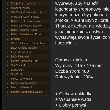
wyprawę, aby znaleźć
Zwoje Starożytnych
Mroczna Wieża I
legendarny srebronowy młot
WarCraft: Ostatni strażnik
którym można by pokonać
WarCraft: Dzień Smoka
smoka. Ale ani Elyn z Jordu
Diablo: Królestwo Cienia
Thork z Kacharu nie wiedzą
WarCraft: Władca Klanów
Diablo: Czarna Droga
jakie niebezpieczeństwa
Diablo: Dziedzictwo Krwii
wystawiają swoje życie, zdr
Eragon
i uczucia...
Wrota Baldura II: Cienie Amnu
D&D: Groźne jaskinie
Legenda o Humie
D&D: Nieumarli
Oprawa: miękka
Magic: Burza nad Rath
Wymiary: 115 x 175 mm
StarCraft III
StarCraft II
Liczba stron: 480
StarCraft I
Rok wydania: 2004
Mroczna Wieża II
Modyfikowany Węgiel
Mroczna Wieża 3
Magic: Bratobójcza Wojna
+ Ciekawa okładka
+ Wspaniałe wątki
+ Dobry pomysł