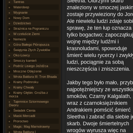
Sleetha. Olbrzymi skarb
Tantras
znaleziony w smoczej jaskin
Waterdeep
Wygnanie
zostaje przywieziony do Jor
Nowy Dom
Ale niewielu ludzi zdaje sob
Dziedzictwo
sprawę, że ten łup oznacza 
Strażnica na Pograniczu
tylko bogactwo; zapoczątku
W czeluście Ziemi
Nemezis
wojnę między ludźmi i
Góra Białego Pióropusza
krasnoludami, spowoduje
Świątynia Złych Żywiołów
śmierć wielu rycerzy i zwyk
Oko Łowcy
Smoczy kamień
ludzi, pociągnie za sobą
Podróż Lisiego Jeźdźca
nieszczęścia i zniszczenia.
Mroczne Oblężenie
Wrota Baldura III: Tron Bhaala
Jakby tego było mało, przy
Krainy Podmroku
Krainy Chwały
najpotężniejszy ze wszystki
Krainy Głębin: Groźba z
smoków, Czarny Kalgalath,
morza
Tajemnice Sztormowego
wraz z czarnoksiężnikiem
Dworu
Andrakiem pomścić śmierć
Świadek Cienia
Sleetha i zabrać dla siebie 
Maski Mercadii
Proroctwo
skarb. Dwoje śmiertelnych
Magic: Mag Marnotrawny
wrogów wyrusza więc na
Wrota Baldura I