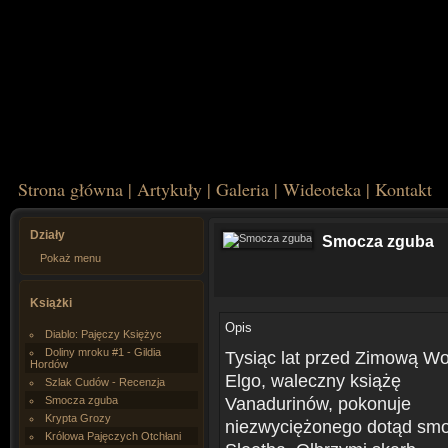
Strona główna
|
Artykuły
|
Galeria
|
Wideoteka
|
Kontakt
Działy
Smocza zguba
Pokaż menu
Książki
Opis
Diablo: Pajęczy Księżyc
Doliny mroku #1 - Gildia
Tysiąc lat przed Zimową W
Hordów
Elgo, waleczny książę
Szlak Cudów - Recenzja
Smocza zguba
Vanadurinów, pokonuje
Krypta Grozy
niezwyciężonego dotąd sm
Królowa Pajęczych Otchłani