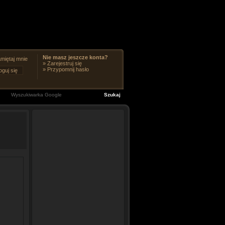
Nie masz jeszcze konta?
miętaj mnie
»
Zarejestruj się
»
Przypomnij hasło