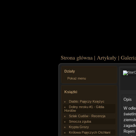
Strona główna
|
Artykuły
|
Galeri
Działy
Pokaż menu
Książki
Opis
Diablo: Pajęczy Księżyc
Doliny mroku #1 - Gildia
W odleg
Hordów
świetl
Szlak Cudów - Recenzja
ziemsk
Smocza zguba
zagadk
Krypta Grozy
Rojem 
Królowa Pajęczych Otchłani