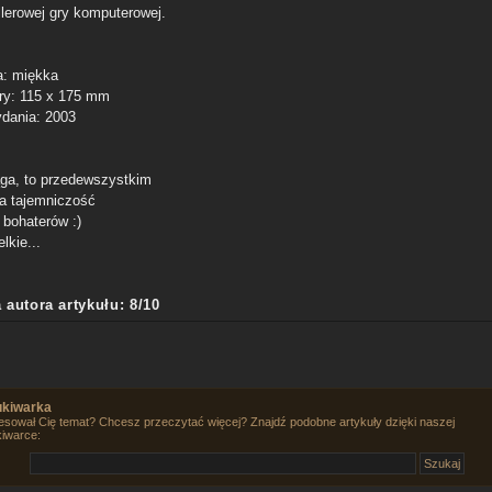
llerowej gry komputerowej.
: miękka
y: 115 x 175 mm
dania: 2003
ga, to przedewszystkim
a tajemniczość
 bohaterów :)
elkie...
 autora artykułu: 8/10
kiwarka
esował Cię temat? Chcesz przeczytać więcej? Znajdź podobne artykuły dzięki naszej
iwarce: