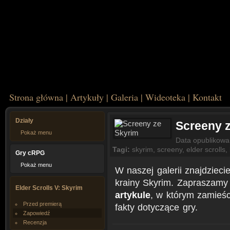
Strona główna
|
Artykuły
|
Galeria
|
Wideoteka
|
Kontakt
Działy
Screeny 
Pokaż menu
Data opublikowa
Tagi:
skyrim
,
screeny
,
elder scrolls
,
Gry cRPG
Pokaż menu
W naszej galerii znajdzieci
krainy Skyrim. Zapraszamy
Elder Scrolls V: Skyrim
artykule
, w którym zamieśc
Przed premierą
fakty dotyczące gry.
Zapowiedź
Recenzja