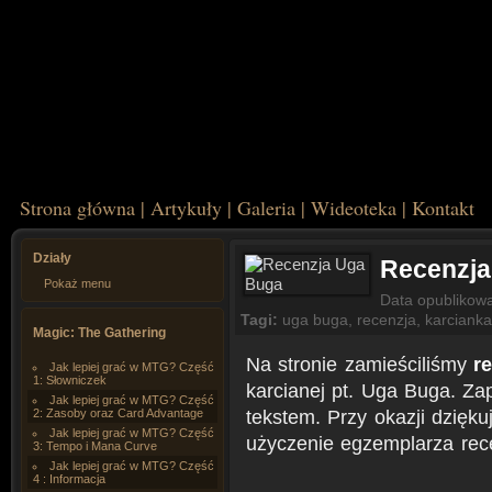
Strona główna
|
Artykuły
|
Galeria
|
Wideoteka
|
Kontakt
Działy
Recenzja
Pokaż menu
Data opublikow
Tagi:
uga buga
,
recenzja
,
karcianka
Magic: The Gathering
Na stronie zamieściliśmy
r
Jak lepiej grać w MTG? Część
1: Słowniczek
karcianej pt. Uga Buga. Z
Jak lepiej grać w MTG? Część
tekstem. Przy okazji dzię
2: Zasoby oraz Card Advantage
Jak lepiej grać w MTG? Część
użyczenie egzemplarza rec
3: Tempo i Mana Curve
Jak lepiej grać w MTG? Część
4 : Informacja