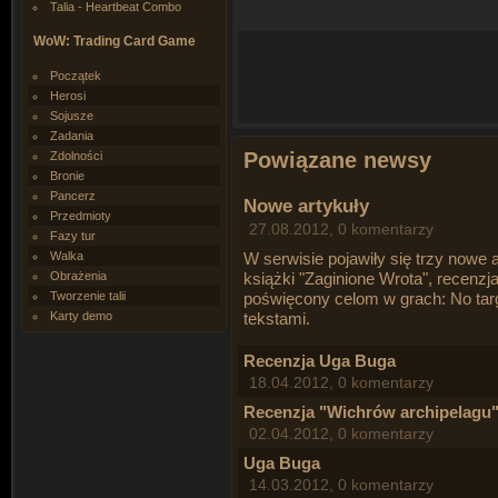
Talia - Heartbeat Combo
WoW: Trading Card Game
Początek
Herosi
Sojusze
Zadania
Powiązane newsy
Zdolności
Bronie
Pancerz
Nowe artykuły
Przedmioty
27.08.2012, 0 komentarzy
Fazy tur
Walka
W serwisie pojawiły się trzy nowe 
Obrażenia
książki "Zaginione Wrota"
,
recenzja
Tworzenie talii
poświęcony celom w grach:
No tar
Karty demo
tekstami.
Recenzja Uga Buga
18.04.2012, 0 komentarzy
Recenzja "Wichrów archipelagu
02.04.2012, 0 komentarzy
Uga Buga
14.03.2012, 0 komentarzy