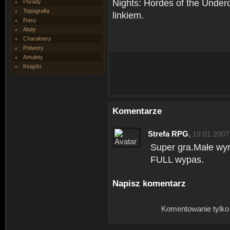
Nights: Hordes of the Unde
Porady
Topografia
linkiem.
Rasy
Atuty
Charaktery
Potwory
Amulety
Książki
Komentarze
Strefa RPG
,
19.01.2007
Super gra.Małe wy
FULL wypas.
Napisz komentarz
Komentowanie tylko