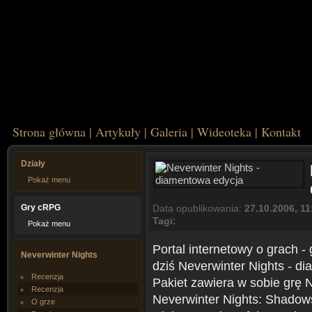
Strona główna
|
Artykuły
|
Galeria
|
Wideoteka
|
Kontakt
Działy
Pokaż menu
Gry cRPG
Data opublikowania:
27.10.2006, 11
Tagi:
Pokaż menu
Portal internetowy o grach 
Neverwinter Nights
dziś Neverwinter Nights - d
Recenzja
Pakiet zawiera w sobie grę 
Recenzja
Neverwinter Nights: Shadows
O grze