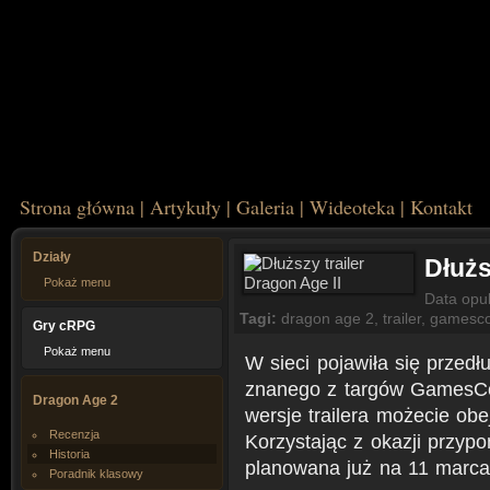
Strona główna
|
Artykuły
|
Galeria
|
Wideoteka
|
Kontakt
Działy
Dłużs
Pokaż menu
Data opu
Tagi:
dragon age 2
,
trailer
,
gamesc
Gry cRPG
Pokaż menu
W sieci pojawiła się przedł
znanego z targów GamesCo
Dragon Age 2
wersje trailera możecie ob
Recenzja
Korzystając z okazji przypo
Historia
planowana już na 11 marca
Poradnik klasowy