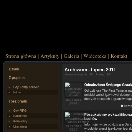
Strona główna
|
Artykuły
|
Galeria
|
Wideoteka
|
Kontakt
Działy
Archiwum
- Lipiec 2011
Newsów w sumie: 40 | Strona: 3/3
Z prądem
Odnaleziono Świętego Graal
Gry komputerowe
Od dziś gra The First Templar n
Filmy
polskiej wersji językowej dostępn
dobrych sklepach z grami w suge
15.07.2011
I bez prądu
(15:41)
0 kome
Gry RPG
Poszukujemy wykwalifikow
Karcianki
Lochów
Konwenty
Informujemy, że od dziś gra Du
Literatura
15.07.2011
w polskiej wersji językowej jest
(15:39)