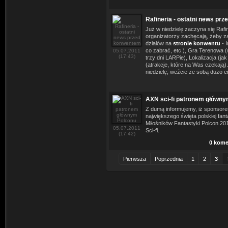
Rafineria - ostatni news pr
Już w niedzielę zaczyna się Rafi
organizatorzy zachęcają, żeby z
działów na
stronie konwentu
- I
co zabrać, etc.), Gra Terenowa 
05.07.2011
(17:43)
trzy dni LARPie), Lokalizacja (j
(atrakcje, które na Was czekają)
niedzielę, weźcie ze sobą dużo ene
AXN sci-fi patronem główny
Z dumą informujemy, iż sponsor
największego święta polskiej fan
Miłośników Fantastyki Polcon 201
05.07.2011
Sci-fi.
(17:42)
0 kome
Pierwsza
Poprzednia
1
2
3