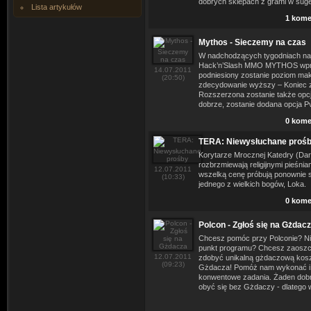
dobrych sklepach z grami w suge
Lista artykułów
1 kome
Mythos - Sieczemy na czas
W nadchodzących tygodniach naj
Hack’n’Slash MMO MYTHOS wpro
14.07.2011
podniesiony zostanie poziom ma
(20:50)
zdecydowanie wyższy – Koniec z
Rozszerzona zostanie także opcj
dobrze, zostanie dodana opcja P
0 kome
TERA: Niewysłuchane proś
Korytarze Mrocznej Katedry (Dar
rozbrzmiewają religijnymi pieśnia
12.07.2011
wszelką cenę próbują ponownie 
(10:33)
jednego z wielkich bogów, Loka.
0 kome
Polcon - Zgłoś się na Gżdac
Chcesz pomóc przy Polconie? N
punkt programu? Chcesz zaoszc
12.07.2011
zdobyć unikalną gżdaczową kosz
(09:23)
Gżdacza! Pomóż nam wykonać i te
konwentowe zadania. Żaden dob
obyć się bez Gżdaczy - dlatego w