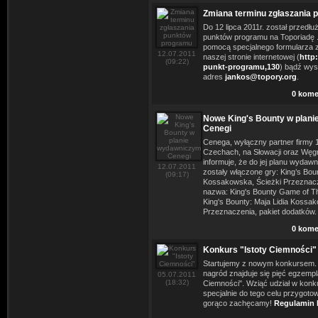
Zmiana terminu zgłaszania
Do 12 lipca 2011r. został przedłu
punktów programu na Toporiadę 
pomocą specjalnego formularza z
12.07.2011
naszej stronie internetowej (
http:
(09:22)
punkt-programu,130
) bądź wys
adres
jankos@topory.org
.
0 kome
Nowe King's Bounty w plan
Cenegi
Cenega, wyłączny partner firmy
Czechach, na Słowacji oraz Węg
informuje, że do jej planu wydaw
12.07.2011
zostały włączone gry: King’s Boun
(09:17)
Kossakowska, Ścieżki Przeznacz
nazwa: King's Bounty Game of Th
King's Bounty: Maja Lidia Kossa
Przeznaczenia, pakiet dodatków.
0 kome
Konkurs "Istoty Ciemności"
Startujemy z nowym konkursem. 
nagród znajduje się pięć egzempla
05.07.2011
(18:32)
Ciemności". Wziąć udział w konk
specjalnie do tego celu przygoto
gorąco zachęcamy!
Regulamin 