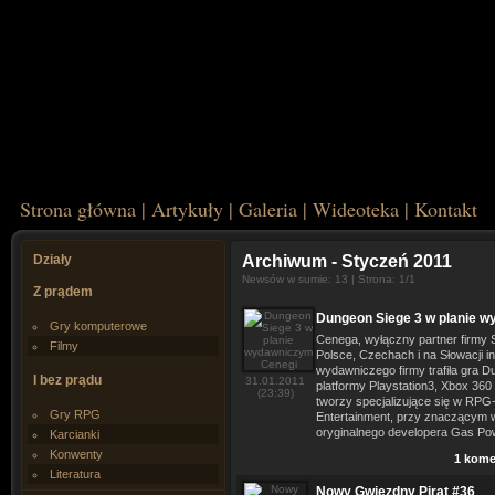
Strona główna
|
Artykuły
|
Galeria
|
Wideoteka
|
Kontakt
Działy
Archiwum
- Styczeń 2011
Newsów w sumie: 13 | Strona: 1/1
Z prądem
Dungeon Siege 3 w planie 
Gry komputerowe
Cenega, wyłączny partner firmy
Filmy
Polsce, Czechach i na Słowacji in
wydawniczego firmy trafiła gra D
I bez prądu
31.01.2011
platformy Playstation3, Xbox 36
(23:39)
tworzy specjalizujące się w RPG
Gry RPG
Entertainment, przy znaczącym w
oryginalnego developera Gas P
Karcianki
Konwenty
1 kome
Literatura
Nowy Gwiezdny Pirat #36