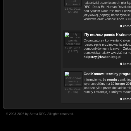
najbardziej oczekiwanych gier łą
RPG, Deus Ex: Human Revolution
18.01.2011
pod tytułem Deus Ex: Bunt Ludzko
(20:45)
językowej (napisy) na wszystkie p
Windows oraz konsole Xbox 360®
0 kome
I Ty możesz pomóc Krakono
Organizatorzy konwentu Krakon 
rozpoczęcie przyjmowania zgłos
12.01.2011
pomocników technicznych. Zgłos
(19:57)
stanowiska należy wysyłać na ma
helperzy@krakon.irpg.pl
0 kome
CoolKonowe terminy progr
Informujemy, że
termin
zamknięc
wyznaczyliśmy na
10 lutego 20
jeszcze tylko przez dokładnie m
12.01.2011
punkty i atrakcje, z którymi mac
(19:56)
0 kome
© 2003-2026 by Strefa RPG. All rights reserved.