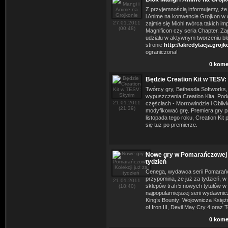
Z przyjemnością informujemy, że
i Anime na konwencie Grojkon w 
27.01.2011
zajmie się Miohi twórca takich i
(00:48)
Magnificon czy seria Chapter. Z
udziału w aktywnym tworzeniu bl
stronie
http://akredytacja.groj
ograniczona!
0 kome
Będzie Creation Kit w TESV:
Twórcy gry, Bethesda Softworks, 
wypuszczenia Creation Kita. Pod
21.01.2011
częściach - Morrowindzie i Obliv
(21:39)
modyfikować grę. Premiera gry pr
listopada tego roku, Creation Kit
się tuż po premierze.
Nowe gry w Pomarańczowej K
tydzień
Cenega, wydawca serii Pomarańc
przypomina, że już za tydzień, w 
21.01.2011
sklepów trafi 5 nowych tytułów w
(18:40)
najpopularniejszej serii wydawnic
King’s Bounty: Wojownicza Księż
of Iron III, Devil May Cry 4 oraz
0 kome