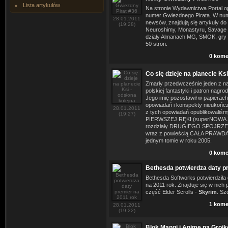
Lista artykułów
Na stronie Wydawnictwa Portal 
numer Gwiezdnego Pirata. W num
28.01.2011
newsów, znajdują się artykuły do 
(19:28)
Neuroshimy, Monastyru, Savage 
działy Almanach MG, SMOK, gry 
50 stron.
0 kome
Co się dzieje na planecie Ksi
Zmarły przedwcześnie jeden z na
polskiej fantastyki i patron nagrod
Jego imię pozostawił w papierach
opowiadań i konspekty nieukońc
28.01.2011
z tych opowiadań opublikowaliś
(19:27)
PIERWSZEJ RĘKI (superNOWA 201
rozdziały DRUGIEGO SPOJRZE
wraz z powieścią CAŁA PRAWD
jednym tomie w roku 2005.
0 kome
Bethesda potwierdza daty p
Bethesda Softworks potwierdziła 
na 2011 rok. Znajduje się w nich
część Elder Scrolls -
Skyrim
. Sz
1 kome
28.01.2011
(19:22)
Blok Mangi i Anime na Grojk