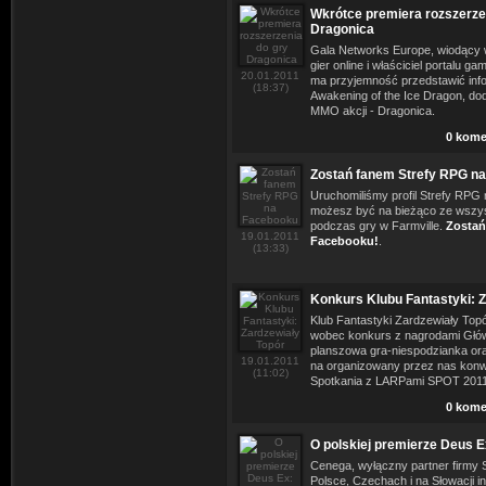
Wkrótce premiera rozszerze
Dragonica
Gala Networks Europe, wiodący
gier online i właściciel portalu 
20.01.2011
ma przyjemność przedstawić inf
(18:37)
Awakening of the Ice Dragon, d
MMO akcji - Dragonica.
0 kome
Zostań fanem Strefy RPG n
Uruchomiliśmy profil Strefy RPG
możesz być na bieżąco ze wszys
podczas gry w Farmville.
Zostań
19.01.2011
Facebooku!
.
(13:33)
Konkurs Klubu Fantastyki: Z
Klub Fantastyki Zardzewiały Top
wobec konkurs z nagrodami Głó
planszowa gra-niespodzianka o
19.01.2011
na organizowany przez nas konw
(11:02)
Spotkania z LARPami SPOT 2011
0 kome
O polskiej premierze Deus E
Cenega, wyłączny partner firmy
Polsce, Czechach i na Słowacji in