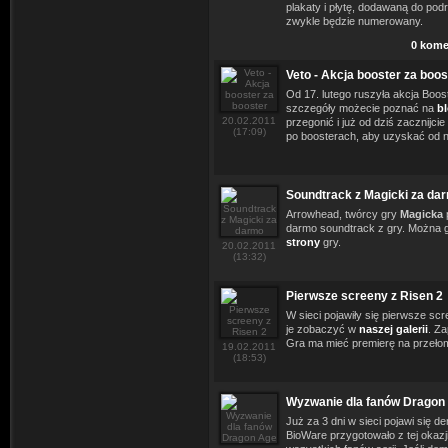
plakaty i płytę, dodawaną do podr
zwykle będzie numerowany.
0 kome
Veto - Akcja booster za boos
Od 17. lutego ruszyła akcja Boost
szczegóły możecie poznać na
b
20.02.2011
przegonić i już od dziś zacznijc
(17:09)
po boosterach, aby uzyskać od 
Soundtrack z Magicki za da
Arrowhead, twórcy gry
Magicka
darmo soundtrack z gry. Można 
strony
gry.
20.02.2011
(13:32)
Pierwsze screeny z Risen 2
W sieci pojawiły się pierwsze sc
je zobaczyć w
naszej galerii
. Z
Gra ma mieć premierę na przełom
19.02.2011
(18:53)
Wyzwanie dla fanów Dragon
Już za 3 dni w sieci pojawi się 
BioWare przygotowało z tej okazj