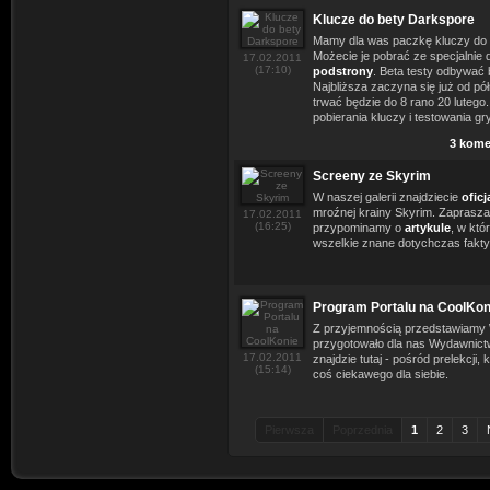
Klucze do bety Darkspore
Mamy dla was paczkę kluczy do
Możecie je pobrać ze specjalnie 
17.02.2011
(17:10)
podstrony
. Beta testy odbywać 
Najbliższa zaczyna się już od pół
trwać będzie do 8 rano 20 luteg
pobierania kluczy i testowania gry
3 kome
Screeny ze Skyrim
W naszej galerii znajdziecie
ofic
mroźnej krainy Skyrim. Zaprasza
17.02.2011
(16:25)
przypominamy o
artykule
, w któ
wszelkie znane dotychczas fakty
Program Portalu na CoolKon
Z przyjemnością przedstawiam
przygotowało dla nas Wydawnict
17.02.2011
znajdzie tutaj - pośród prelekcji,
(15:14)
coś ciekawego dla siebie.
Pierwsza
Poprzednia
1
2
3