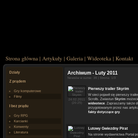
Strona główna
|
Artykuły
|
Galeria
|
Wideoteka
|
Kontakt
Działy
Archiwum
- Luty 2011
Newsów w sumie: 36 | Strona: 1/3
Z prądem
Pierwszy trailer Skyrim
Gry komputerowe
W sieci pojawił się pierwszy traile
Filmy
Scrolls. Zwiastun
Skyrim
możecie
24.02.2011
(20:25)
wideotece
. Zapraszamy także d
I bez prądu
przygotowanym przez nas artyk
fakty dotyczące gry
.
Gry RPG
Karcianki
Konwenty
Lutowy Gwiezdny Pirat
Literatura
Na stronie wydawnictwa Portal poj