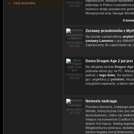
najnowszym, lutowym wydaniem 
24.02.2011
Lista artykułów
jedynego w Polsce czasopisma
(01:26)
numerze dzialy poswiecone grom 
Monastyrowi oraz Savage Worlds
0 kome
Zestawy przedmiotów z Myt
Na stronie zamieściliśmy
artykuł
zestawy Lamento
z gry MMoRP
23.02.2011
Zapraszamy do zapoznania się z
(14:31)
Demo Dragon Age 2 już jest
Na oficjalnej stronie
Dragon Age
pobrania demo gry na PC. Ważąc
23.02.2011
pobrać z
tego linku
. Do wyboru 
(02:52)
gry: angielska (z
polskimi
, hiszp
rosyjskimi napisami), a także nie
Nemezis nadciąga
Premiera Nemezis, kolejnego pod
20.02.2011
Worlds, której Kuźnia Gier jest of
(17:10)
dystrybutorem, zbliża się wielkim
miejsce na konwencie CoolKon 5
dniach 4-6 marca. Setting-legen
Megakonkursu powraca, dodatkow
bardzo bogatej wersji limitowanej,