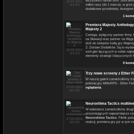
wszystkich fanów serii. Jeśli de
19.02.2011
milion razy (do 1 marca), w grze
(14:25)
dodatkowe przedmioty, dostępne 
1 kome
Premiera Majesty Anthology
Majesty 2
Cenega, wyłączny partner firmy 
na Słowacji oraz partner na Węgr
dziś do sklepów trafią gry Majes
2: Zestaw Dodatków. Są to wydan
18.02.2011
serii gier łączących w sobie najb
(13:15)
elementy strategii i klasycznyc
0 kome
Trzy nowe screeny z Ether F
W naszej galerii zamieściliśmy t
polskiej gry MMoRPG - Ether Fi
17.02.2011
oglądania
.
(21:42)
Neuroshima Tactics multime
W wideotece zamieściliśmy drugi
prezentujących najważniejsze ce
Neuroshima Tactics
. Filmik po
17.02.2011
reakcji, premiera gry już w tym r
(20:32)